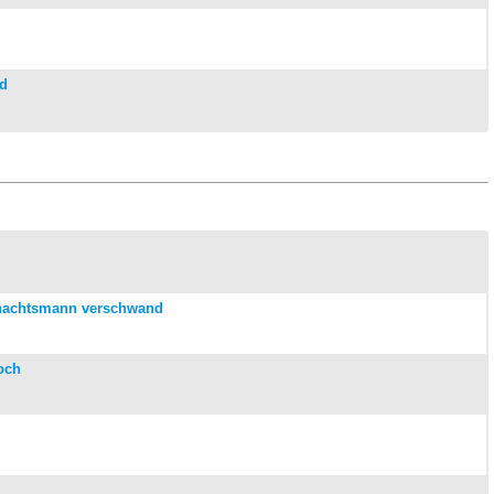
ld
nachtsmann verschwand
och