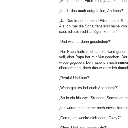
„Mensch deine Eltern sind ja ganz schön 
„Ist dir das auch aufgefallen, Andreas?“
„Ja. Das konnten meine Eltern auch. So ga
Als ich mal die Schaufensterscheibe von 
dass ich sie nicht anlügen konnte.“
„Und was ist dann geschehen?“
„Na, Papa hatte mich an die Hand genom
voll, aber Papa hat mir Mut gegeben. De
wiedergegeben. Den habe ich noch immer
übernommen, doch das wusste ich damals 
„Remis! Und nun?“
„Wann gibt es bei euch Abendbrot?“
„So in ein bis zwei Stunden. Samstags ne
„Ich würde mich gerne noch etwas hinlege
„Gerne, ich wecke dich dann, Okay?“
„Okay. Und was machst du?“