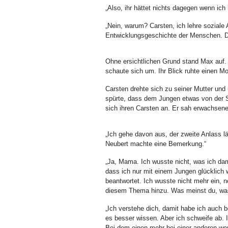
„Also, ihr hättet nichts dagegen wenn ic
„Nein, warum? Carsten, ich lehre soziale
Entwicklungsgeschichte der Menschen. Da
Ohne ersichtlichen Grund stand Max auf. 
schaute sich um. Ihr Blick ruhte einen M
Carsten drehte sich zu seiner Mutter und
spürte, dass dem Jungen etwas von der Se
sich ihren Carsten an. Er sah erwachsene
„Ich gehe davon aus, der zweite Anlass lä
Neubert machte eine Bemerkung.“
„Ja, Mama. Ich wusste nicht, was ich dam
dass ich nur mit einem Jungen glücklich 
beantwortet. Ich wusste nicht mehr ein
diesem Thema hinzu. Was meinst du, was
„Ich verstehe dich, damit habe ich auch 
es besser wissen. Aber ich schweife ab.
Bei dem einen mehr bei einer anderen weni