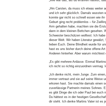
„Wie war das, als du erfahren hattest, da
„Hm Carsten, da muss ich etwas weiter a
und ich sehr glücklich. Damals wussten wir
konnte gar nicht so schnell essen wie ihr
Geburt ging recht problemlos – für Zwilli
Arm gehalten habe, machten sie die Erstu
dann in dem kleinen Bettchen gesehen. W
Schwester beschützen wolltest. Ich habe
dieser Welt. Wir haben Literatur gewälzt, 
lieben Euch. Deine Blindheit wurde für u
hast es uns bisher durch deine offene Ar
Anderen hinterher. Aber warum möchtest 
„Es gibt mehrere Anlässe. Einmal Martins
ich nicht so richtig einzuordnen vermag.
„Ich denke nicht, mein Junge. Zum einen,
immer vertraut und sie auf seine Weise un
erkoren hast. Sie machte damals einen se
zuverlässige Partnerin meines Sohnes. Es
es gibt Dinge die ich oder Paul bei euch
Du hättest es in der heutigen Gesellscha
dir steht. Ich denke Martins Vater ist es 