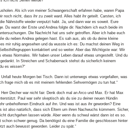
ss ich nicht Sehen werde?“
usholen. Als ich von meiner Schwangerschaft erfahren habe, waren Papa
 noch nicht, dass ihr zu zweit ward. Alles habt ihr geteilt. Carsten, ich
 die Nährstoffe wieder verputzt habt. Ja, und dann war es soweit. Eure
nge. Du warst der Erste und Andrea folgte dir. Nachdem ich euch beide im
ntersuchungen. Die Nachricht hat uns sehr getroffen. Aber ich habe euch
ie du neben Andrea gelegen hast. Es sah aus, als ob du deine kleine
 es mir ruhig angesehen und da wusste ich es: Du machst deinen Weg in
Selbsthilfegruppen kontaktiert und so weiter. Aber das Wichtigste war: Wir
ns etwas Normales. Wir haben unser Leben darauf etwas umgestellt. Und du
t gedankt. In Streichen und Schabernack stehst du sicherlich keinem
du es wissen?“
 Unfall heute Morgen bei Tisch. Dann ist unterwegs etwas vorgefallen, was
 Ich frage mich ob es mit meinem fehlenden Sehvermögen zu tun hat.“
 Herr Decher war nicht fair. Denk doch mal an Arco und Max. Er hat Max
terstützt. Paul war sehr skeptisch als du sie zu deiner neuen Hündin
hr unbeholfenen Eindruck auf ihn. Und was ist aus ihr geworden? Eine
 ist also natürlich, dass sich Eltern um ihren Nachwuchs kümmern. Sicher,
 nicht durchgehen lassen würde. Aber wenn du schwul wärst dann ist es so.
ft schon schwer genug. Da benötigst du eine Familie die geschlossen hinter
jetzt auch bewusst geworden. Leider zu spät.“