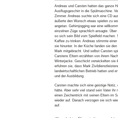
Andreas und Carsten hatten das ganze Hau
Ausflugsgeschirr in die Spülmaschine. V
Zimmer. Andreas suchte sich eine CD aus
äußerte den Wunsch etwas spielen zu wol
angetan. Gehirnjogging war eine willkom
einzelnen Züge sprachlich ansagte. Über 
so sich sein Bild vom Spielfeld machen. S
Kaffee zu trinken. Andreas stimmte ein
sie hinunter. In der Küche fanden sie den
Mark mitgebracht. Und selbst Carsten sp
Carstens Eltern erzählten von ihrem Nach
Winterjacke. Geschickt verwickelten sie 
erfuhren sie, dass Mark Zivildienstleist
landwirtschaftlichen Betrieb hatten und 
und der Ausbildung.
Carsten machte sich eine geistige Notiz, 
hätte. Aber sehr viel stand sein Vater ih
einen Zeichentrick mit seinen Eltern im
wieder auf. Danach verzogen sie sich wi
auf.