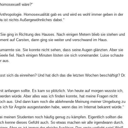
h homosexuell wäre?“
 Anthropologie. Homosexualität gab es und wird es wohl immer geben in der
 ist nichts Außergewöhnliches dabei.“
Sie ging in Richtung des Hauses. Nach einigen Metern blieb sie stehen und
oment auf Carsten, dann ging sie weiter und verschwand im Haus.
 umarmte sie. Sie konnte nicht sehen, dass seine Augen glänzten. Aber sie
ele fiel. Nach einigen Minuten lösten sie sich voneinander. Luise schaute
r aus.
sst sich da einreihen? Und hat dich das die letzten Wochen beschäftigt? Dr.
it anfangen sollte. Es kam so plötzlich. Von heute auf morgen wusste ich,
werden würde. Aber alles was ich finden konnte, hat meine Fragen nicht
, noch aus. Und dann kam noch die ablehnende Meinung meiner Umgebung zu
 ich für Ängste ausgestanden habe, wenn das im Internat bekannt würde.“
bei meinen Studenten noch häufig genug zu kämpfen. Eigentlich sollten die
 Ich kenne dieses Gefühl auch. So etwas machen wir alle irgendwann durch.
ger. Aber es ist immer der gleiche Auslöser: Das erste verliebt sein! Weiß