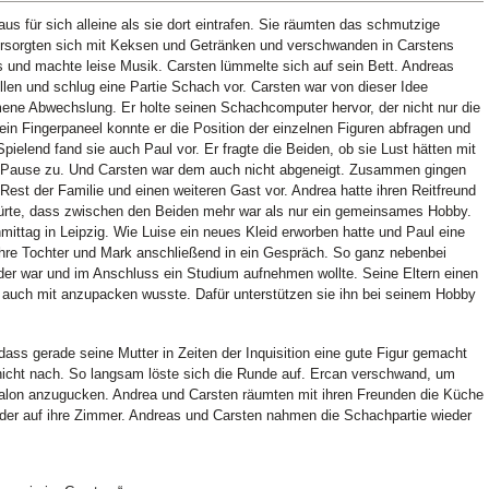
s für sich alleine als sie dort eintrafen. Sie räumten das schmutzige
ersorgten sich mit Keksen und Getränken und verschwanden in Carstens
 und machte leise Musik. Carsten lümmelte sich auf sein Bett. Andreas
len und schlug eine Partie Schach vor. Carsten war von dieser Idee
mene Abwechslung. Er holte seinen Schachcomputer hervor, der nicht nur die
ein Fingerpaneel konnte er die Position der einzelnen Figuren abfragen und
pielend fand sie auch Paul vor. Er fragte die Beiden, ob sie Lust hätten mit
er Pause zu. Und Carsten war dem auch nicht abgeneigt. Zusammen gingen
 Rest der Familie und einen weiteren Gast vor. Andrea hatte ihren Reitfreund
ürte, dass zwischen den Beiden mehr war als nur ein gemeinsames Hobby.
mittag in Leipzig. Wie Luise ein neues Kleid erworben hatte und Paul eine
ihre Tochter und Mark anschließend in ein Gespräch. So ganz nebenbei
ender war und im Anschluss ein Studium aufnehmen wollte. Seine Eltern einen
er auch mit anzupacken wusste. Dafür unterstützen sie ihn bei seinem Hobby
dass gerade seine Mutter in Zeiten der Inquisition eine gute Figur gemacht
r nicht nach. So langsam löste sich die Runde auf. Ercan verschwand, um
 Salon anzugucken. Andrea und Carsten räumten mit ihren Freunden die Küche
eder auf ihre Zimmer. Andreas und Carsten nahmen die Schachpartie wieder