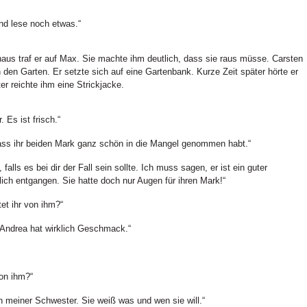
und lese noch etwas.“
haus traf er auf Max. Sie machte ihm deutlich, dass sie raus müsse. Carsten
in den Garten. Er setzte sich auf eine Gartenbank. Kurze Zeit später hörte er
r reichte ihm eine Strickjacke.
. Es ist frisch.“
ass ihr beiden Mark ganz schön in die Mangel genommen habt.“
alls es bei dir der Fall sein sollte. Ich muss sagen, er ist ein guter
ich entgangen. Sie hatte doch nur Augen für ihren Mark!“
tet ihr von ihm?“
. Andrea hat wirklich Geschmack.“
on ihm?“
n meiner Schwester. Sie weiß was und wen sie will.“