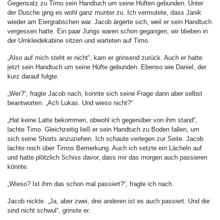
Gegensatz zu Timo sein Handtuch um seine Hüften gebunden. Unter
der Dusche ging es wohl ganz munter zu. Ich vermutete, dass Janik
wieder am Eiergrabschen war. Jacob ärgerte sich, weil er sein Handtuch
vergessen hatte. Ein paar Jungs waren schon gegangen, wir blieben in
der Umkleidekabine sitzen und warteten auf Timo.
„Also auf mich steht er nicht“, kam er grinsend zurück. Auch er hatte
jetzt sein Handtuch um seine Hüfte gebunden. Ebenso wie Daniel, der
kurz darauf folgte.
„Wer?“, fragte Jacob nach, konnte sich seine Frage dann aber selbst
beantworten. „Ach Lukas. Und wieso nicht?“
„Hat keine Latte bekommen, obwohl ich gegenüber von ihm stand“,
lachte Timo. Gleichzeitig ließ er sein Handtuch zu Boden fallen, um
sich seine Shorts anzuziehen. Ich schaute verlegen zur Seite. Jacob
lachte noch über Timos Bemerkung. Auch ich setzte ein Lächeln auf
und hatte plötzlich Schiss davor, dass mir das morgen auch passieren
könnte.
„Wieso? Ist ihm das schon mal passiert?“, fragte ich nach.
Jacob nickte. „Ja, aber zwei, drei anderen ist es auch passiert. Und die
sind nicht schwul“, grinste er.