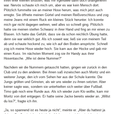
ihren eher kleinen Brüsten, was mir irgendwie dann doch unangenehm
war. Nervös schaute ich mich um, aber es war kein Mensch dort.
Plötzlich fummelte sie an meiner Hose herum, was mich jetzt auch
erregte. Sie öffnete meinen Gürtel und meinen Reißverschluss und zog
meine Jeans mit einem Ruck ein kleines Stück herunter. Ich konnte
mich gar nicht dagegen wehren, weil alles so schnell ging. Plötzlich
hatte sie meinen steifen Schwanz in ihrer Hand und fing an mir einen zu
Blasen. Ich hatte das Gefühl, dass sie da schon reichlich Übung hatte,
denn sie war wirklich gut. Als ich soweit war, ließ sie von meinem Teil
ab und schaute hockend zu, wie ich auf den Boden anspritzte. Schnell
zog ich meine Hose wieder hoch. Sie kam aus der Hocke und gab mir
einen Kuss. Im nächsten Moment zog sie ihr Handy aus ihrer
Hosentasche. „Wie ist deine Nummer?“
Nachdem wir die Nummern getauscht hatten, gingen wir zurück in den
Club und zu den anderen. Bei ihnen saß inzwischen auch Moritz und ein
weiterer Junge, den ich vom Sehen her aus der Schule kannte. Die
Jungs grölten und Grinsten, als wir uns wieder zu ihnen setzten. Aber
keiner sagte was, sondern sie unterhielten sich weiter über Fußball.
Timo gab noch eine Runde aus. Als ich wieder zum Klo wollte, kam mir
Moritz von dort entgegen. Er hatte seine Jacke bereits wieder an. „Willst
du los?“, fragte ich ihn.
„Ja, so spannend ist es heute ja nicht“, meinte er. „Aber du hattest ja