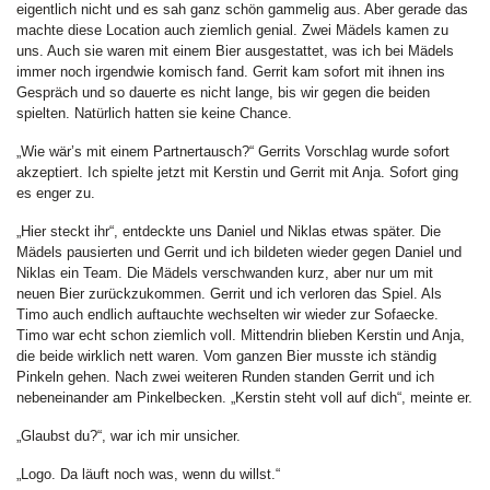
eigentlich nicht und es sah ganz schön gammelig aus. Aber gerade das
machte diese Location auch ziemlich genial. Zwei Mädels kamen zu
uns. Auch sie waren mit einem Bier ausgestattet, was ich bei Mädels
immer noch irgendwie komisch fand. Gerrit kam sofort mit ihnen ins
Gespräch und so dauerte es nicht lange, bis wir gegen die beiden
spielten. Natürlich hatten sie keine Chance.
„Wie wär’s mit einem Partnertausch?“ Gerrits Vorschlag wurde sofort
akzeptiert. Ich spielte jetzt mit Kerstin und Gerrit mit Anja. Sofort ging
es enger zu.
„Hier steckt ihr“, entdeckte uns Daniel und Niklas etwas später. Die
Mädels pausierten und Gerrit und ich bildeten wieder gegen Daniel und
Niklas ein Team. Die Mädels verschwanden kurz, aber nur um mit
neuen Bier zurückzukommen. Gerrit und ich verloren das Spiel. Als
Timo auch endlich auftauchte wechselten wir wieder zur Sofaecke.
Timo war echt schon ziemlich voll. Mittendrin blieben Kerstin und Anja,
die beide wirklich nett waren. Vom ganzen Bier musste ich ständig
Pinkeln gehen. Nach zwei weiteren Runden standen Gerrit und ich
nebeneinander am Pinkelbecken. „Kerstin steht voll auf dich“, meinte er.
„Glaubst du?“, war ich mir unsicher.
„Logo. Da läuft noch was, wenn du willst.“