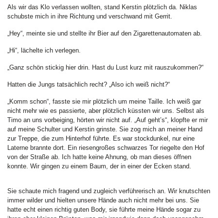
Als wir das Klo verlassen wollten, stand Kerstin plötzlich da. Niklas
schubste mich in ihre Richtung und verschwand mit Gerrit.
„Hey“, meinte sie und stellte ihr Bier auf den Zigarettenautomaten ab.
„Hi“, lächelte ich verlegen.
„Ganz schön stickig hier drin. Hast du Lust kurz mit rauszukommen?“
Hatten die Jungs tatsächlich recht? „Also ich weiß nicht?“
„Komm schon“, fasste sie mir plötzlich um meine Taille. Ich weiß gar
nicht mehr wie es passierte, aber plötzlich küssten wir uns. Selbst als
Timo an uns vorbeiging, hörten wir nicht auf. „Auf geht’s“, klopfte er mir
auf meine Schulter und Kerstin grinste. Sie zog mich an meiner Hand
zur Treppe, die zum Hinterhof führte. Es war stockdunkel, nur eine
Laterne brannte dort. Ein riesengroßes schwarzes Tor riegelte den Hof
von der Straße ab. Ich hatte keine Ahnung, ob man dieses öffnen
konnte. Wir gingen zu einem Baum, der in einer der Ecken stand.
Sie schaute mich fragend und zugleich verführerisch an. Wir knutschten
immer wilder und hielten unsere Hände auch nicht mehr bei uns. Sie
hatte echt einen richtig guten Body, sie führte meine Hände sogar zu