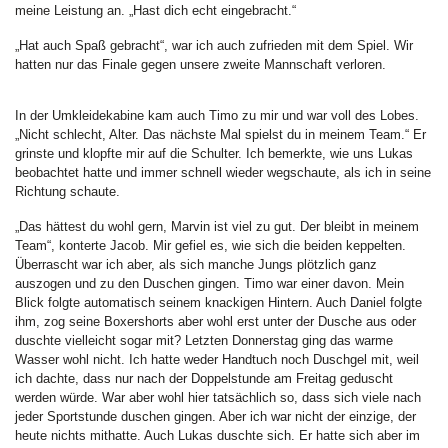
meine Leistung an. „Hast dich echt eingebracht.“
„Hat auch Spaß gebracht“, war ich auch zufrieden mit dem Spiel. Wir
hatten nur das Finale gegen unsere zweite Mannschaft verloren.
In der Umkleidekabine kam auch Timo zu mir und war voll des Lobes.
„Nicht schlecht, Alter. Das nächste Mal spielst du in meinem Team.“ Er
grinste und klopfte mir auf die Schulter. Ich bemerkte, wie uns Lukas
beobachtet hatte und immer schnell wieder wegschaute, als ich in seine
Richtung schaute.
„Das hättest du wohl gern, Marvin ist viel zu gut. Der bleibt in meinem
Team“, konterte Jacob. Mir gefiel es, wie sich die beiden keppelten.
Überrascht war ich aber, als sich manche Jungs plötzlich ganz
auszogen und zu den Duschen gingen. Timo war einer davon. Mein
Blick folgte automatisch seinem knackigen Hintern. Auch Daniel folgte
ihm, zog seine Boxershorts aber wohl erst unter der Dusche aus oder
duschte vielleicht sogar mit? Letzten Donnerstag ging das warme
Wasser wohl nicht. Ich hatte weder Handtuch noch Duschgel mit, weil
ich dachte, dass nur nach der Doppelstunde am Freitag geduscht
werden würde. War aber wohl hier tatsächlich so, dass sich viele nach
jeder Sportstunde duschen gingen. Aber ich war nicht der einzige, der
heute nichts mithatte. Auch Lukas duschte sich. Er hatte sich aber im