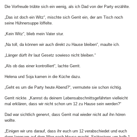
Die Vorfreude trübte sich ein wenig, als ich Dad von der Party erzählte.
„Das ist doch ein Witz“, mischte sich Gerrit ein, der am Tisch noch
seine Hühnersuppe löffelte.
„Kein Witz“, blieb mein Vater stur.
„Na toll, da können wir auch direkt zu Hause bleiben“, maulte ich.
„Länger dürft ihr laut Gesetz sowieso nicht bleiben.“
„Als ob das einer kontrolliert“, lachte Gerrit.
Helena und Soja kamen in die Küche dazu.
„Geht es um die Party heute Abend?“, vermutete sie schon richtig.
Gerrit nickte. „Kannst du deinem Lebensabschnittsgefährten vielleicht
mal erklären, dass wir nicht schon um 12 zu Hause sein werden?“
Dad war sichtlich genervt, dass Gerrit mal wieder nicht auf ihn hören
wollte.
„Einigen wir uns darauf, dass ihr euch um 12 verabschiedet und euch
dann langsam auf dem Weg nach Hause macht. Spätestens um halb 1