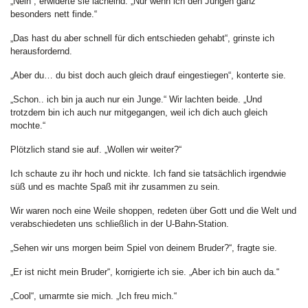
„Nein“, erwiderte sie lächelnd. „Nur wenn ich den Jungen ganz
besonders nett finde.“
„Das hast du aber schnell für dich entschieden gehabt“, grinste ich
herausfordernd.
„Aber du… du bist doch auch gleich drauf eingestiegen“, konterte sie.
„Schon.. ich bin ja auch nur ein Junge.“ Wir lachten beide. „Und
trotzdem bin ich auch nur mitgegangen, weil ich dich auch gleich
mochte.“
Plötzlich stand sie auf. „Wollen wir weiter?“
Ich schaute zu ihr hoch und nickte. Ich fand sie tatsächlich irgendwie
süß und es machte Spaß mit ihr zusammen zu sein.
Wir waren noch eine Weile shoppen, redeten über Gott und die Welt und
verabschiedeten uns schließlich in der U-Bahn-Station.
„Sehen wir uns morgen beim Spiel von deinem Bruder?“, fragte sie.
„Er ist nicht mein Bruder“, korrigierte ich sie. „Aber ich bin auch da.“
„Cool“, umarmte sie mich. „Ich freu mich.“