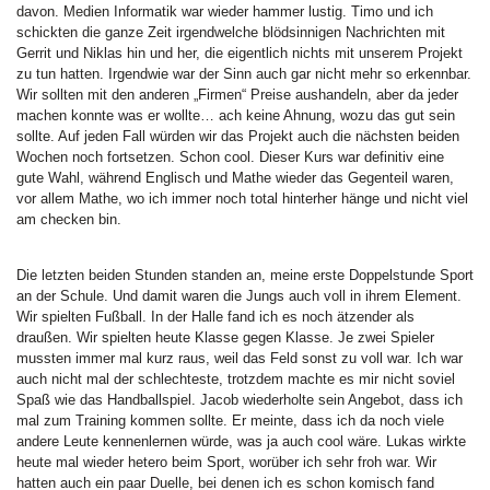
davon. Medien Informatik war wieder hammer lustig. Timo und ich
schickten die ganze Zeit irgendwelche blödsinnigen Nachrichten mit
Gerrit und Niklas hin und her, die eigentlich nichts mit unserem Projekt
zu tun hatten. Irgendwie war der Sinn auch gar nicht mehr so erkennbar.
Wir sollten mit den anderen „Firmen“ Preise aushandeln, aber da jeder
machen konnte was er wollte… ach keine Ahnung, wozu das gut sein
sollte. Auf jeden Fall würden wir das Projekt auch die nächsten beiden
Wochen noch fortsetzen. Schon cool. Dieser Kurs war definitiv eine
gute Wahl, während Englisch und Mathe wieder das Gegenteil waren,
vor allem Mathe, wo ich immer noch total hinterher hänge und nicht viel
am checken bin.
Die letzten beiden Stunden standen an, meine erste Doppelstunde Sport
an der Schule. Und damit waren die Jungs auch voll in ihrem Element.
Wir spielten Fußball. In der Halle fand ich es noch ätzender als
draußen. Wir spielten heute Klasse gegen Klasse. Je zwei Spieler
mussten immer mal kurz raus, weil das Feld sonst zu voll war. Ich war
auch nicht mal der schlechteste, trotzdem machte es mir nicht soviel
Spaß wie das Handballspiel. Jacob wiederholte sein Angebot, dass ich
mal zum Training kommen sollte. Er meinte, dass ich da noch viele
andere Leute kennenlernen würde, was ja auch cool wäre. Lukas wirkte
heute mal wieder hetero beim Sport, worüber ich sehr froh war. Wir
hatten auch ein paar Duelle, bei denen ich es schon komisch fand