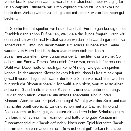
vorher krank gewesen war. Es war absolut chaotisch, aber witzig. „Der
ist so verplant“, flüsterte mir Timo kopfschüttelnd zu. Ich nickte und
hörte dem Vortrag weiter zu. Ich glaube mit einer 4 war er hier noch gut
bedient.
Im Sportunterricht spielten wir heute Handball. Für morgen kündigte Herr
Friedrich dann schon Fußball an, weil viele der Jungs fragten, wann wir
denn endlich wieder mal Fußballspielen würden. Ich war da gar nicht so
scharf drauf. Timo und Jacob waren auf jeden Fall begeistert. Beide
wurden von Herrn Friedrich dazu auserkoren sich ein Team
zusammenzustellen. Zwei Jungs aus der D machten das gleiche. So
gab es am Ende 4 Teams. Was mich freute war, dass ich Jacobs erste
Wahl war. Dabei hatte er noch gar keine Ahnung, wie gut ich spielen
konnte. In der anderen Klasse bekam ich mit, dass Lukas relativ spät
gewählt wurde. Eigentlich war er der letzte Schlanke, nach ihm wurden
nur noch die Dicken aufgeteilt. Ich weiß auch nicht, warum er so einen
schweren Stand hatte in seiner Klasse – zumindest unter den Jungs.
Es gab doch auch Schwule, die absolut anerkannt sind in ihren
Klassen. Aber es war mir jetzt auch egal. Wichtig war das Spiel und das
hat richtig Spaß gebracht. Es ging schon hart zur Sache. Timo und
Jacob waren so krass gut, da hatten die anderen keine Schnitte gegen.
Ich fand mich schnell ins Team ein und hatte eine gute Position im
Zusammenspiel mit Jacob gefunden. Nach dem Spiel klatschte Jacob
mit mir und ein paar anderen ab. „Du warst echt gut“, erkannte Jacob