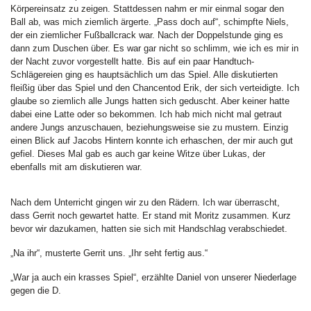
Körpereinsatz zu zeigen. Stattdessen nahm er mir einmal sogar den
Ball ab, was mich ziemlich ärgerte. „Pass doch auf“, schimpfte Niels,
der ein ziemlicher Fußballcrack war. Nach der Doppelstunde ging es
dann zum Duschen über. Es war gar nicht so schlimm, wie ich es mir in
der Nacht zuvor vorgestellt hatte. Bis auf ein paar Handtuch-
Schlägereien ging es hauptsächlich um das Spiel. Alle diskutierten
fleißig über das Spiel und den Chancentod Erik, der sich verteidigte. Ich
glaube so ziemlich alle Jungs hatten sich geduscht. Aber keiner hatte
dabei eine Latte oder so bekommen. Ich hab mich nicht mal getraut
andere Jungs anzuschauen, beziehungsweise sie zu mustern. Einzig
einen Blick auf Jacobs Hintern konnte ich erhaschen, der mir auch gut
gefiel. Dieses Mal gab es auch gar keine Witze über Lukas, der
ebenfalls mit am diskutieren war.
Nach dem Unterricht gingen wir zu den Rädern. Ich war überrascht,
dass Gerrit noch gewartet hatte. Er stand mit Moritz zusammen. Kurz
bevor wir dazukamen, hatten sie sich mit Handschlag verabschiedet.
„Na ihr“, musterte Gerrit uns. „Ihr seht fertig aus.“
„War ja auch ein krasses Spiel“, erzählte Daniel von unserer Niederlage
gegen die D.