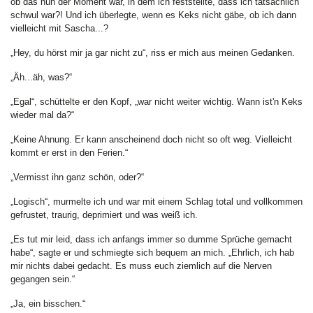
ob das nun der Moment war, in dem ich feststellte, dass ich tatsächlich
schwul war?! Und ich überlegte, wenn es Keks nicht gäbe, ob ich dann
vielleicht mit Sascha...?
„Hey, du hörst mir ja gar nicht zu“, riss er mich aus meinen Gedanken.
„Äh...äh, was?“
„Egal“, schüttelte er den Kopf, „war nicht weiter wichtig. Wann ist'n Keks
wieder mal da?“
„Keine Ahnung. Er kann anscheinend doch nicht so oft weg. Vielleicht
kommt er erst in den Ferien.“
„Vermisst ihn ganz schön, oder?“
„Logisch“, murmelte ich und war mit einem Schlag total und vollkommen
gefrustet, traurig, deprimiert und was weiß ich.
„Es tut mir leid, dass ich anfangs immer so dumme Sprüche gemacht
habe“, sagte er und schmiegte sich bequem an mich. „Ehrlich, ich hab
mir nichts dabei gedacht. Es muss euch ziemlich auf die Nerven
gegangen sein.“
„Ja, ein bisschen.“