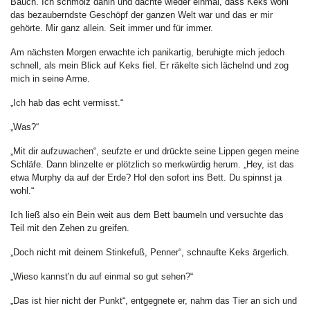
Bauch. Ich schmolz dahin und dachte wieder einmal, dass Keks wohl
das bezauberndste Geschöpf der ganzen Welt war und das er mir
gehörte. Mir ganz allein. Seit immer und für immer.
Am nächsten Morgen erwachte ich panikartig, beruhigte mich jedoch
schnell, als mein Blick auf Keks fiel. Er räkelte sich lächelnd und zog
mich in seine Arme.
„Ich hab das echt vermisst.“
„Was?“
„Mit dir aufzuwachen“, seufzte er und drückte seine Lippen gegen meine
Schläfe. Dann blinzelte er plötzlich so merkwürdig herum. „Hey, ist das
etwa Murphy da auf der Erde? Hol den sofort ins Bett. Du spinnst ja
wohl.“
Ich ließ also ein Bein weit aus dem Bett baumeln und versuchte das
Teil mit den Zehen zu greifen.
„Doch nicht mit deinem Stinkefuß, Penner“, schnaufte Keks ärgerlich.
„Wieso kannst'n du auf einmal so gut sehen?“
„Das ist hier nicht der Punkt“, entgegnete er, nahm das Tier an sich und