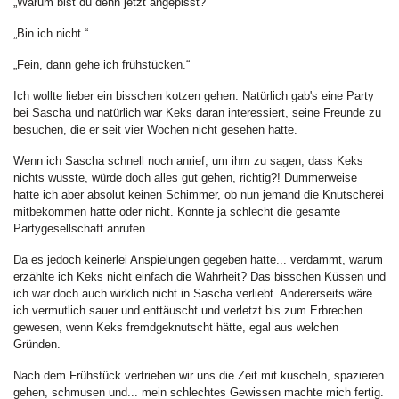
„Warum bist du denn jetzt angepisst?“
„Bin ich nicht.“
„Fein, dann gehe ich frühstücken.“
Ich wollte lieber ein bisschen kotzen gehen. Natürlich gab's eine Party
bei Sascha und natürlich war Keks daran interessiert, seine Freunde zu
besuchen, die er seit vier Wochen nicht gesehen hatte.
Wenn ich Sascha schnell noch anrief, um ihm zu sagen, dass Keks
nichts wusste, würde doch alles gut gehen, richtig?! Dummerweise
hatte ich aber absolut keinen Schimmer, ob nun jemand die Knutscherei
mitbekommen hatte oder nicht. Konnte ja schlecht die gesamte
Partygesellschaft anrufen.
Da es jedoch keinerlei Anspielungen gegeben hatte... verdammt, warum
erzählte ich Keks nicht einfach die Wahrheit? Das bisschen Küssen und
ich war doch auch wirklich nicht in Sascha verliebt. Andererseits wäre
ich vermutlich sauer und enttäuscht und verletzt bis zum Erbrechen
gewesen, wenn Keks fremdgeknutscht hätte, egal aus welchen
Gründen.
Nach dem Frühstück vertrieben wir uns die Zeit mit kuscheln, spazieren
gehen, schmusen und... mein schlechtes Gewissen machte mich fertig.