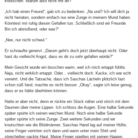
knutschen. Warum also nicht mit dir?“
„Ich hab einen Freund“, gab ich zu bedenken. „Na und? Ich will dich ja
nicht heiraten, sondern einfach nur eine Zunge in meinem Mund haben.
Könntest mir ruhig diesen Gefallen tun. Schließlich sind wir Freunde.
Bin ich abstoßend, oder was?“
„Nee, nur nicht schwul.“
Er schnaufte genervt. „Darum geht's doch jetzt überhaupt nicht. Oder
hast du vielleicht Angst, dass es dir zu sehr gefallen würde?“
Mein Gesicht wurde ein bisschen warm, weil ich mich ertappt fühlte.
Naja, nicht wirklich ertappt. Oder... vielleicht doch. Kacke, ich war echt
verwirrt. Und die Tatsache, dass ich Saschas Lächeln plötzlich fast
schon süß fand, machte es nicht besser. „Okay“, sagte ich leise genug,
dass er es hätte überhören können.
Hatte er aber nicht, denn er rückte ein Stück näher und strich mit dem
Daumen über meine Lippen. Ich schloss die Augen. Eine halbe Sekunde
später spürte ich seinen weichen Mund. Noch eine halbe Sekunde
später spürte ich seine Zunge. Zwei weitere Sekunden und wir
knutschten wie die Blödmänner. Saschas Hand lag auf meiner Hüfte,
seine Finger verirrten sich dann und wann unter mein Shirt und
streichelten nackte Haut. Meine Finger spielten mit seinen Haaren.