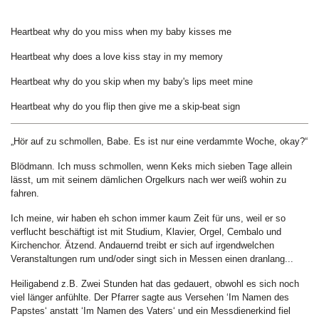
Heartbeat why do you miss when my baby kisses me
Heartbeat why does a love kiss stay in my memory
Heartbeat why do you skip when my baby's lips meet mine
Heartbeat why do you flip then give me a skip-beat sign
„Hör auf zu schmollen, Babe. Es ist nur eine verdammte Woche, okay?“
Blödmann. Ich muss schmollen, wenn Keks mich sieben Tage allein
lässt, um mit seinem dämlichen Orgelkurs nach wer weiß wohin zu
fahren.
Ich meine, wir haben eh schon immer kaum Zeit für uns, weil er so
verflucht beschäftigt ist mit Studium, Klavier, Orgel, Cembalo und
Kirchenchor. Ätzend. Andauernd treibt er sich auf irgendwelchen
Veranstaltungen rum und/oder singt sich in Messen einen dranlang...
Heiligabend z.B. Zwei Stunden hat das gedauert, obwohl es sich noch
viel länger anfühlte. Der Pfarrer sagte aus Versehen ‘Im Namen des
Papstes‘ anstatt ‘Im Namen des Vaters‘ und ein Messdienerkind fiel