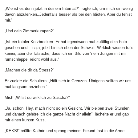
„Wie ist es denn jetzt in deinem Internat?“ fragte ich, um mich ein wenig
davon abzulenken.„Jedenfalls besser als bei den Idioten. Aber du fehlst
mir.“
„Und dein Zimmerkumpan?“
„Ist ein totaler Kotzbrocken. Er hat irgendwann mal zufällig dein Foto
gesehen und... naja, jetzt bin ich eben der Schwuli. Wirklich wissen tut's
keiner, aber die Tatsache, dass ich ein Bild von ‘nem Jungen mit mir
rumschleppe, reicht wohl aus.“
„Machen die dir da Stress?“
Er zuckte die Schultern. „Hält sich in Grenzen. Übrigens sollten wir uns
mal langsam anziehen.“
Mist! „Willst du wirklich zu Sascha?“
„Ja, schon. Hey, mach nicht so ein Gesicht. Wir bleiben zwei Stunden
und danach gehöre ich die ganze Nacht dir allein“, lächelte er und gab
mir einen kurzen Kuss.
„KEKS!“ brüllte Kathrin und sprang meinem Freund fast in die Arme.