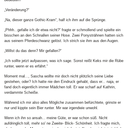
„Veränderung?“
„Na, dieser ganze Gothic-Kram“, half ich ihm auf die Sprünge.
„Phhh...gefalle ich dir etwa nicht?“ fragte er schmollend und spielte ein
bisschen an den Schnallen seiner Hose. Zwei Ponysträhnen hatten sich
aus seinem Pferdeschwanz gelöst. Ich strich sie ihm aus den Augen.
„Willst du das denn? Mir gefallen?“
„Ich sollte jetzt aufpassen, was ich sage. Sonst reißt Keks mir die Rübe
runter, wenn er es erfährt.“
Moment mal..., Sascha wollte mir doch nicht plötzlich seine Liebe
gestehen, oder? Ich hatte nie den Eindruck gehabt, dass er... naja, er
fand doch eigentlich immer Mädchen toll. Er war scharf auf Kathrin,
verdammte Scheiße.
Während ich mir also alles Mögliche zusammen befürchtete, grinste er
nur und kippte sein Bier runter. Mir war irgendwie unwohl.
Wenn ich ihn so ansah... meine Güte, er war schon süß. Nicht
aufdringlich toll, mehr so' ne Zweite- Blick- Schönheit. Ich fragte mich,