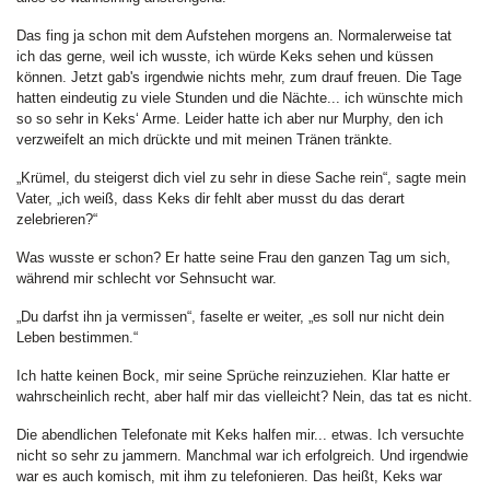
Das fing ja schon mit dem Aufstehen morgens an. Normalerweise tat
ich das gerne, weil ich wusste, ich würde Keks sehen und küssen
können. Jetzt gab's irgendwie nichts mehr, zum drauf freuen. Die Tage
hatten eindeutig zu viele Stunden und die Nächte... ich wünschte mich
so so sehr in Keks‘ Arme. Leider hatte ich aber nur Murphy, den ich
verzweifelt an mich drückte und mit meinen Tränen tränkte.
„Krümel, du steigerst dich viel zu sehr in diese Sache rein“, sagte mein
Vater, „ich weiß, dass Keks dir fehlt aber musst du das derart
zelebrieren?“
Was wusste er schon? Er hatte seine Frau den ganzen Tag um sich,
während mir schlecht vor Sehnsucht war.
„Du darfst ihn ja vermissen“, faselte er weiter, „es soll nur nicht dein
Leben bestimmen.“
Ich hatte keinen Bock, mir seine Sprüche reinzuziehen. Klar hatte er
wahrscheinlich recht, aber half mir das vielleicht? Nein, das tat es nicht.
Die abendlichen Telefonate mit Keks halfen mir... etwas. Ich versuchte
nicht so sehr zu jammern. Manchmal war ich erfolgreich. Und irgendwie
war es auch komisch, mit ihm zu telefonieren. Das heißt, Keks war