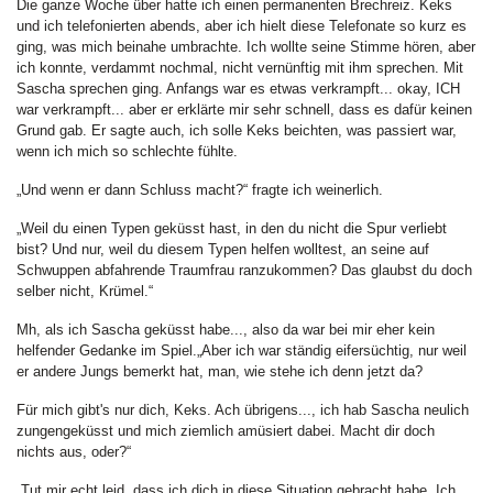
Die ganze Woche über hatte ich einen permanenten Brechreiz. Keks
und ich telefonierten abends, aber ich hielt diese Telefonate so kurz es
ging, was mich beinahe umbrachte. Ich wollte seine Stimme hören, aber
ich konnte, verdammt nochmal, nicht vernünftig mit ihm sprechen. Mit
Sascha sprechen ging. Anfangs war es etwas verkrampft... okay, ICH
war verkrampft... aber er erklärte mir sehr schnell, dass es dafür keinen
Grund gab. Er sagte auch, ich solle Keks beichten, was passiert war,
wenn ich mich so schlechte fühlte.
„Und wenn er dann Schluss macht?“ fragte ich weinerlich.
„Weil du einen Typen geküsst hast, in den du nicht die Spur verliebt
bist? Und nur, weil du diesem Typen helfen wolltest, an seine auf
Schwuppen abfahrende Traumfrau ranzukommen? Das glaubst du doch
selber nicht, Krümel.“
Mh, als ich Sascha geküsst habe..., also da war bei mir eher kein
helfender Gedanke im Spiel.„Aber ich war ständig eifersüchtig, nur weil
er andere Jungs bemerkt hat, man, wie stehe ich denn jetzt da?
Für mich gibt's nur dich, Keks. Ach übrigens..., ich hab Sascha neulich
zungengeküsst und mich ziemlich amüsiert dabei. Macht dir doch
nichts aus, oder?“
„Tut mir echt leid, dass ich dich in diese Situation gebracht habe. Ich