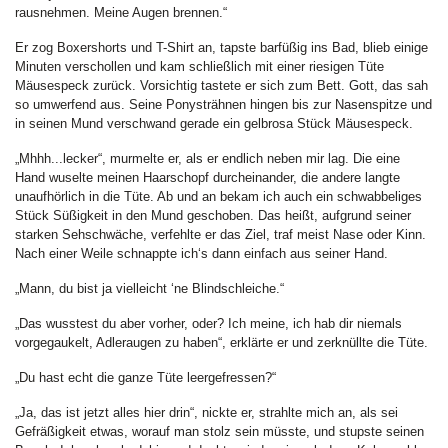
rausnehmen. Meine Augen brennen.“
Er zog Boxershorts und T-Shirt an, tapste barfüßig ins Bad, blieb einige
Minuten verschollen und kam schließlich mit einer riesigen Tüte
Mäusespeck zurück. Vorsichtig tastete er sich zum Bett. Gott, das sah
so umwerfend aus. Seine Ponysträhnen hingen bis zur Nasenspitze und
in seinen Mund verschwand gerade ein gelbrosa Stück Mäusespeck.
„Mhhh...lecker“, murmelte er, als er endlich neben mir lag. Die eine
Hand wuselte meinen Haarschopf durcheinander, die andere langte
unaufhörlich in die Tüte. Ab und an bekam ich auch ein schwabbeliges
Stück Süßigkeit in den Mund geschoben. Das heißt, aufgrund seiner
starken Sehschwäche, verfehlte er das Ziel, traf meist Nase oder Kinn.
Nach einer Weile schnappte ich‘s dann einfach aus seiner Hand.
„Mann, du bist ja vielleicht ‘ne Blindschleiche.“
„Das wusstest du aber vorher, oder? Ich meine, ich hab dir niemals
vorgegaukelt, Adleraugen zu haben“, erklärte er und zerknüllte die Tüte.
„Du hast echt die ganze Tüte leergefressen?“
„Ja, das ist jetzt alles hier drin“, nickte er, strahlte mich an, als sei
Gefräßigkeit etwas, worauf man stolz sein müsste, und stupste seinen