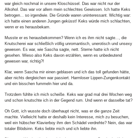
war gleich nochmal in unsere Kloschüssel. Das war nicht nur der
Alkohol. Das war vor allem mein schlechtes Gewissen. Ich hatte Keks
betrogen... so irgendwie. Die Gründe waren uninteressant. Wichtig war:
ich hatte einen anderen Jungen geküsst! Keks würde mich schlachten,
wenn er es herausbekam.
Musste er es herausbekommen? Wenn ich es ihm nicht sagte..., die
Knutscherei war schließlich völlig unromantisch, unerotisch und unsexy
gewesen. Es war, wie Sascha sagte, nett. Sterne hatte ich nicht
gesehen. Wieso also Keks davon erzählen, wenn es unbedeutend
gewesen war, richtig?!
Klar, wenn Sascha mir einen geblasen und ich das toll gefunden hätte,
aber nichts dergleichen war passiert. Harmloser Lippen-Zungenkontakt
und ein bisschen fummeln hier und da.
Trotzdem fühlte ich mich scheiße. Keks war grad mal drei Wochen weg
und schon knutschte ich in der Gegend rum. Und wenn er dasselbe tat?
Oh Gott, ich wusste doch überhaupt nicht, was er die ganze Zeit
machte. Vielleicht hatte er deshalb kein Interesse, mich zu besuchen,
weil ein hübscher Klavierboy ihm den Schädel verdrehte? Nein, das war
totaler Blödsinn. Keks liebte mich und ich liebte ihn.