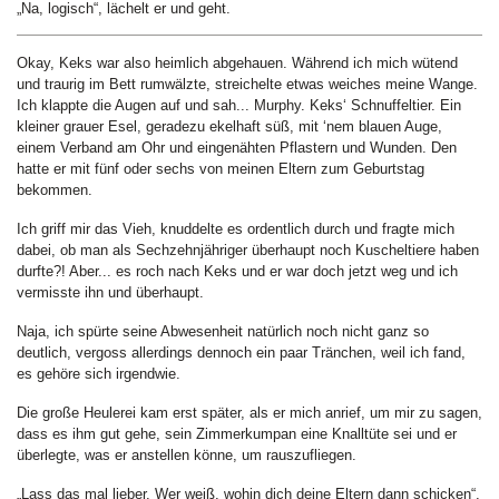
„Na, logisch“, lächelt er und geht.
Okay, Keks war also heimlich abgehauen. Während ich mich wütend
und traurig im Bett rumwälzte, streichelte etwas weiches meine Wange.
Ich klappte die Augen auf und sah... Murphy. Keks‘ Schnuffeltier. Ein
kleiner grauer Esel, geradezu ekelhaft süß, mit ‘nem blauen Auge,
einem Verband am Ohr und eingenähten Pflastern und Wunden. Den
hatte er mit fünf oder sechs von meinen Eltern zum Geburtstag
bekommen.
Ich griff mir das Vieh, knuddelte es ordentlich durch und fragte mich
dabei, ob man als Sechzehnjähriger überhaupt noch Kuscheltiere haben
durfte?! Aber... es roch nach Keks und er war doch jetzt weg und ich
vermisste ihn und überhaupt.
Naja, ich spürte seine Abwesenheit natürlich noch nicht ganz so
deutlich, vergoss allerdings dennoch ein paar Tränchen, weil ich fand,
es gehöre sich irgendwie.
Die große Heulerei kam erst später, als er mich anrief, um mir zu sagen,
dass es ihm gut gehe, sein Zimmerkumpan eine Knalltüte sei und er
überlegte, was er anstellen könne, um rauszufliegen.
„Lass das mal lieber. Wer weiß, wohin dich deine Eltern dann schicken“,