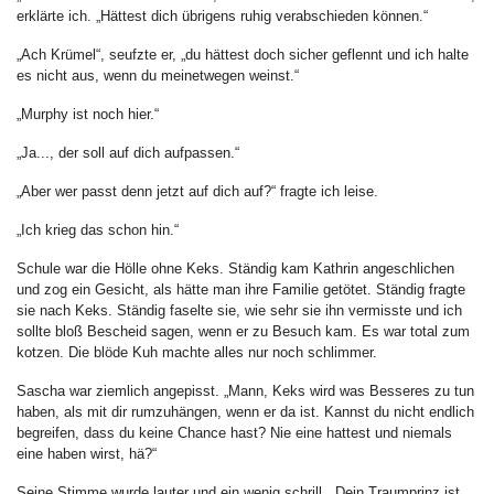
erklärte ich. „Hättest dich übrigens ruhig verabschieden können.“
„Ach Krümel“, seufzte er, „du hättest doch sicher geflennt und ich halte
es nicht aus, wenn du meinetwegen weinst.“
„Murphy ist noch hier.“
„Ja..., der soll auf dich aufpassen.“
„Aber wer passt denn jetzt auf dich auf?“ fragte ich leise.
„Ich krieg das schon hin.“
Schule war die Hölle ohne Keks. Ständig kam Kathrin angeschlichen
und zog ein Gesicht, als hätte man ihre Familie getötet. Ständig fragte
sie nach Keks. Ständig faselte sie, wie sehr sie ihn vermisste und ich
sollte bloß Bescheid sagen, wenn er zu Besuch kam. Es war total zum
kotzen. Die blöde Kuh machte alles nur noch schlimmer.
Sascha war ziemlich angepisst. „Mann, Keks wird was Besseres zu tun
haben, als mit dir rumzuhängen, wenn er da ist. Kannst du nicht endlich
begreifen, dass du keine Chance hast? Nie eine hattest und niemals
eine haben wirst, hä?“
Seine Stimme wurde lauter und ein wenig schrill. „Dein Traumprinz ist