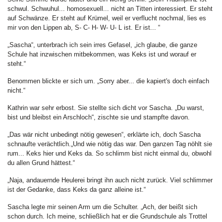
schwul. Schwuhul... homosexuell... nicht an Titten interessiert. Er steht
auf Schwänze. Er steht auf Krümel, weil er verflucht nochmal, lies es
mir von den Lippen ab, S- C- H- W- U- L ist. Er ist... “
„Sascha“, unterbrach ich sein irres Gefasel, „ich glaube, die ganze
Schule hat inzwischen mitbekommen, was Keks ist und worauf er
steht.“
Benommen blickte er sich um. „Sorry aber... die kapiert's doch einfach
nicht.“
Kathrin war sehr erbost. Sie stellte sich dicht vor Sascha. „Du warst,
bist und bleibst ein Arschloch“, zischte sie und stampfte davon.
„Das wär nicht unbedingt nötig gewesen“, erklärte ich, doch Sascha
schnaufte verächtlich.„Und wie nötig das war. Den ganzen Tag nöhlt sie
rum... Keks hier und Keks da. So schlimm bist nicht einmal du, obwohl
du allen Grund hättest.“
„Naja, andauernde Heulerei bringt ihn auch nicht zurück. Viel schlimmer
ist der Gedanke, dass Keks da ganz alleine ist.“
Sascha legte mir seinen Arm um die Schulter. „Ach, der beißt sich
schon durch. Ich meine, schließlich hat er die Grundschule als Trottel