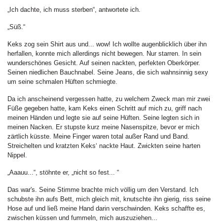
„Ich dachte, ich muss sterben“, antwortete ich.
„Süß.“
Keks zog sein Shirt aus und... wow! Ich wollte augenblicklich über ihn
herfallen, konnte mich allerdings nicht bewegen. Nur starren. In sein
wunderschönes Gesicht. Auf seinen nackten, perfekten Oberkörper.
Seinen niedlichen Bauchnabel. Seine Jeans, die sich wahnsinnig sexy
um seine schmalen Hüften schmiegte.
Da ich anscheinend vergessen hatte, zu welchem Zweck man mir zwei
Füße gegeben hatte, kam Keks einen Schritt auf mich zu, griff nach
meinen Händen und legte sie auf seine Hüften. Seine legten sich in
meinen Nacken. Er stupste kurz meine Nasenspitze, bevor er mich
zärtlich küsste. Meine Finger waren total außer Rand und Band.
Streichelten und kratzten Keks‘ nackte Haut. Zwickten seine harten
Nippel.
„Aaauu...“, stöhnte er, „nicht so fest... “
Das war's. Seine Stimme brachte mich völlig um den Verstand. Ich
schubste ihn aufs Bett, mich gleich mit, knutschte ihn gierig, riss seine
Hose auf und ließ meine Hand darin verschwinden. Keks schaffte es,
zwischen küssen und fummeln, mich auszuziehen...