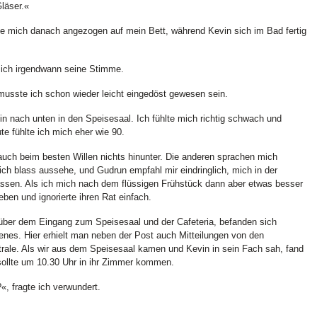
läser.«
te mich danach angezogen auf mein Bett, während Kevin sich im Bad fertig
ich irgendwann seine Stimme.
musste ich schon wieder leicht eingedöst gewesen sein.
vin nach unten in den Speisesaal. Ich fühlte mich richtig schwach und
te fühlte ich mich eher wie 90.
auch beim besten Willen nichts hinunter. Die anderen sprachen mich
ich blass aussehe, und Gudrun empfahl mir eindringlich, mich in der
assen. Als ich mich nach dem flüssigen Frühstück dann aber etwas besser
ieben und ignorierte ihren Rat einfach.
über dem Eingang zum Speisesaal und der Cafeteria, befanden sich
genes. Hier erhielt man neben der Post auch Mitteilungen von den
rale. Als wir aus dem Speisesaal kamen und Kevin in sein Fach sah, fand
 sollte um 10.30 Uhr in ihr Zimmer kommen.
«, fragte ich verwundert.