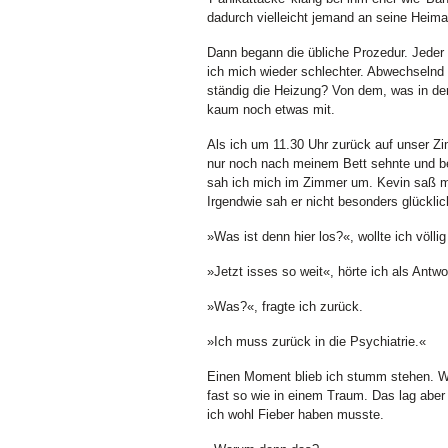
dadurch vielleicht jemand an seine Heimat
Dann begann die übliche Prozedur. Jeder 
ich mich wieder schlechter. Abwechselnd 
ständig die Heizung? Von dem, was in d
kaum noch etwas mit.
Als ich um 11.30 Uhr zurück auf unser Zi
nur noch nach meinem Bett sehnte und bei
sah ich mich im Zimmer um. Kevin saß m
Irgendwie sah er nicht besonders glücklic
»Was ist denn hier los?«, wollte ich völlig
»Jetzt isses so weit«, hörte ich als Ant
»Was?«, fragte ich zurück.
»Ich muss zurück in die Psychiatrie.«
Einen Moment blieb ich stumm stehen. Was
fast so wie in einem Traum. Das lag abe
ich wohl Fieber haben musste.