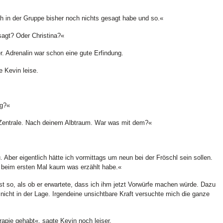
ch in der Gruppe bisher noch nichts gesagt habe und so.«
sagt? Oder Christina?«
. Adrenalin war schon eine gute Erfindung.
 Kevin leise.
ag?«
n Zentrale. Nach deinem Albtraum. War was mit dem?«
 Aber eigentlich hätte ich vormittags um neun bei der Fröschl sein sollen.
r beim ersten Mal kaum was erzählt habe.«
ast so, als ob er erwartete, dass ich ihm jetzt Vorwürfe machen würde. Dazu
nicht in der Lage. Irgendeine unsichtbare Kraft versuchte mich die ganze
rapie gehabt«, sagte Kevin noch leiser.