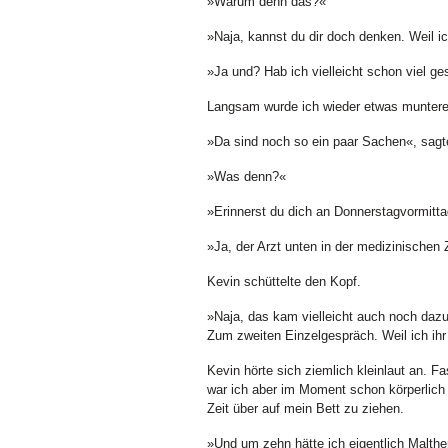
»Warum denn das?«
»Naja, kannst du dir doch denken. Weil i
»Ja und? Hab ich vielleicht schon viel ge
Langsam wurde ich wieder etwas munterer
»Da sind noch so ein paar Sachen«, sagte
»Was denn?«
»Erinnerst du dich an Donnerstagvormitt
»Ja, der Arzt unten in der medizinische
Kevin schüttelte den Kopf.
»Naja, das kam vielleicht auch noch dazu.
Zum zweiten Einzelgespräch. Weil ich ih
Kevin hörte sich ziemlich kleinlaut an. F
war ich aber im Moment schon körperlich 
Zeit über auf mein Bett zu ziehen.
»Und um zehn hätte ich eigentlich Malthe