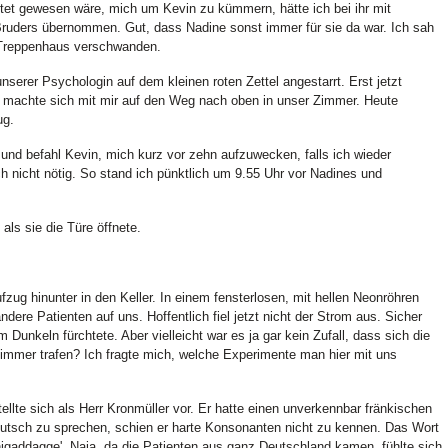
stet gewesen wäre, mich um Kevin zu kümmern, hätte ich bei ihr mit
 Bruders übernommen. Gut, dass Nadine sonst immer für sie da war. Ich sah
 Treppenhaus verschwanden.
unserer Psychologin auf dem kleinen roten Zettel angestarrt. Erst jetzt
d machte sich mit mir auf den Weg nach oben in unser Zimmer. Heute
ug.
 und befahl Kevin, mich kurz vor zehn aufzuwecken, falls ich wieder
h nicht nötig. So stand ich pünktlich um 9.55 Uhr vor Nadines und
 als sie die Türe öffnete.
ug hinunter in den Keller. In einem fensterlosen, mit hellen Neonröhren
dere Patienten auf uns. Hoffentlich fiel jetzt nicht der Strom aus. Sicher
m Dunkeln fürchtete. Aber vielleicht war es ja gar kein Zufall, dass sich die
immer trafen? Ich fragte mich, welche Experimente man hier mit uns
tellte sich als Herr Kronmüller vor. Er hatte einen unverkennbar fränkischen
utsch zu sprechen, schien er harte Konsonanten nicht zu kennen. Das Wort
anigaddagge'. Naja, da die Patienten aus ganz Deutschland kamen, fühlte sich