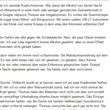
e ich rasende Kopfschmerzen. War daran der Alkohol von letzter Nacht
ch Mitternacht in einer mehr oder weniger gemütlichen Gastwirtschaft in
tte Gruppe inklusive Thomas war mitgekommen. Es schien die Stammkneipe
rieb sogar einen Abhol- und Bringservice. Mit einem uralten VW LT kutschierte
n der Klinik und seiner Kneipe in dem etwa drei Kilometer entfernten Dorf
mein Gehirn wie wild gegen die Schädeldecke. Nein, die paar Gläser konnten
n. Ich war zwar eigentlich keinen Alkohol gewöhnt, aber so einen Effekt
 trotzdem nicht gehabt haben.
atratze neben mir immer noch schlummerte. Die Matratzenanordnung auf dem
n. Es war wohl etwas naiv von mir gewesen, zu glauben, dass Kevins
il er ein- oder zweimal über seine Erlebnisse gesprochen hatte. Dunkel
te Nacht irgendwas gewesen war. Da hatten mich aber noch keine
Dusche. Vielleicht wurde es ja besser, wenn ich ein paar Kubikmeter heißes
ß. Als ich so unter dem Wasserstrahl stand, ließ ich mir noch einmal die
 Kopf gehen. Thomas hatte den Mädchen noch nicht viel über sich erzählt.
ine vernünftige Unterhaltung ohnehin kaum möglich gewesen. Das Einzige,
bekommen hatten, war die Sache mit seinem halbherzigen Suizidversuch.
h eben schlecht verbergen. Thomas versuchte das auch gar nicht erst. Die