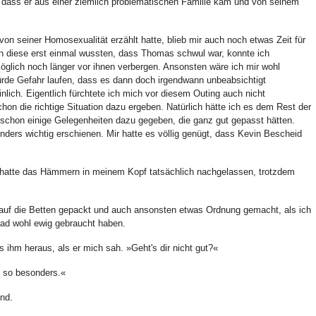
dass er aus einer ziemlich problematischen Familie kam und von seinem
von seiner Homosexualität erzählt hatte, blieb mir auch noch etwas Zeit für
diese erst einmal wussten, dass Thomas schwul war, konnte ich
glich noch länger vor ihnen verbergen. Ansonsten wäre ich mir wohl
rde Gefahr laufen, dass es dann doch irgendwann unbeabsichtigt
lich. Eigentlich fürchtete ich mich vor diesem Outing auch nicht
hon die richtige Situation dazu ergeben. Natürlich hätte ich es dem Rest der
 schon einige Gelegenheiten dazu gegeben, die ganz gut gepasst hätten.
nders wichtig erschienen. Mir hatte es völlig genügt, dass Kevin Bescheid
e, hatte das Hämmern in meinem Kopf tatsächlich nachgelassen, trotzdem
k auf die Betten gepackt und auch ansonsten etwas Ordnung gemacht, als ich
ad wohl ewig gebraucht haben.
 ihm heraus, als er mich sah. »Geht's dir nicht gut?«
t so besonders.«
end.