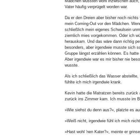
Mädchen wussten wohl inzwischen auch, 
Vater häufig verprügelt worden war.
Da er den Dreien aber bisher noch nichts 
mein Coming-Out vor den Mädchen. Wenn 
schließlich mein eigenes Schwulsein unmö
ziemlich mies vorgekommen. Oder ich wü
herauskam. Und das wäre dann richtig pein
besonders, aber irgendwie musste sich sc
Gruppe längst erzählen können. Es hatte
Aber irgendwie war es mir bisher nie beso
wusste.
Als ich schließlich das Wasser abstellt
fühlte ich mich irgendwie krank.
Kevin hatte die Matratzen bereits zurüc
zurück ins Zimmer kam. Ich musste im B
»Wie siehst du denn aus?«, platzte es aus
»Weiß nicht, irgendwie fühl ich mich nich
»Hast wohl 'nen Kater?«, meinte er grins