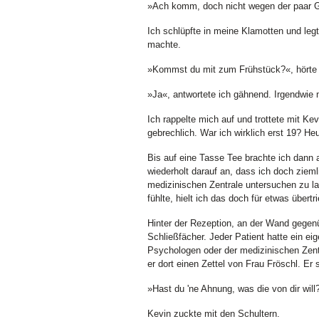
»Ach komm, doch nicht wegen der paar G
Ich schlüpfte in meine Klamotten und leg
machte.
»Kommst du mit zum Frühstück?«, hörte 
»Ja«, antwortete ich gähnend. Irgendwie 
Ich rappelte mich auf und trottete mit Ke
gebrechlich. War ich wirklich erst 19? Heu
Bis auf eine Tasse Tee brachte ich dann 
wiederholt darauf an, dass ich doch zieml
medizinischen Zentrale untersuchen zu l
fühlte, hielt ich das doch für etwas übertr
Hinter der Rezeption, an der Wand gegen
Schließfächer. Jeder Patient hatte ein ei
Psychologen oder der medizinischen Zent
er dort einen Zettel von Frau Fröschl. Er
»Hast du 'ne Ahnung, was die von dir will?
Kevin zuckte mit den Schultern.