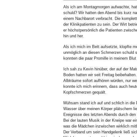
Als ich am Montagmorgen aufwachte, hatt
schuld? Wir hatten den Abend bis kurz na
einem Nachbarort verbracht. Die komple
der Klinikpatienten zu sein. Der Wirt bet
er höchstpersönlich die Patienten zwische
hin und her.
Als ich mich im Bett aufsetzte, klopfte 
unmöglich an diesen Schmerzen schuld sei
konnten die paar Promille in meinem Blut
Ich sah zu Kevin hinüber, der auf der M
Boden hatten wir seit Freitag beibehalte
Albträume sofort aufhören würden, nur we
konnte ich mich erinnern, dass auch heu
Kopfschmerzen gequält.
Mühsam stand ich auf und schlich in die 
Wasser über meinen Körper plätschern lie
Ereignisse des letzten Abends durch den
Bei der lauten Musik in der Kneipe war e
was die Mädchen inzwischen wirklich mit
Der Verband um sein Handgelenk ließ sic