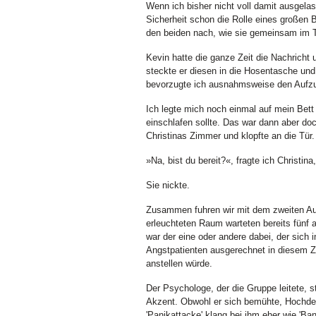
Wenn ich bisher nicht voll damit ausgela
Sicherheit schon die Rolle eines großen
den beiden nach, wie sie gemeinsam im
Kevin hatte die ganze Zeit die Nachricht 
steckte er diesen in die Hosentasche un
bevorzugte ich ausnahmsweise den Aufz
Ich legte mich noch einmal auf mein Bett
einschlafen sollte. Das war dann aber doc
Christinas Zimmer und klopfte an die Tür.
»Na, bist du bereit?«, fragte ich Christina,
Sie nickte.
Zusammen fuhren wir mit dem zweiten Aufz
erleuchteten Raum warteten bereits fünf an
war der eine oder andere dabei, der sich i
Angstpatienten ausgerechnet in diesem Z
anstellen würde.
Der Psychologe, der die Gruppe leitete, s
Akzent. Obwohl er sich bemühte, Hochde
'Panikattacke' klang bei ihm eher wie 'B