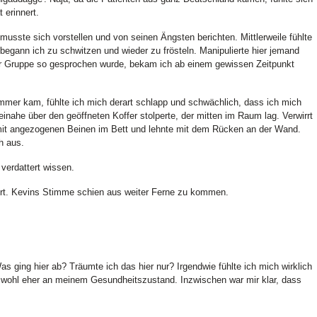
 erinnert.
musste sich vorstellen und von seinen Ängsten berichten. Mittlerweile fühlte
begann ich zu schwitzen und wieder zu frösteln. Manipulierte hier jemand
er Gruppe so gesprochen wurde, bekam ich ab einem gewissen Zeitpunkt
mmer kam, fühlte ich mich derart schlapp und schwächlich, dass ich mich
nahe über den geöffneten Koffer stolperte, der mitten im Raum lag. Verwirrt
it angezogenen Beinen im Bett und lehnte mit dem Rücken an der Wand.
h aus.
 verdattert wissen.
wort. Kevins Stimme schien aus weiter Ferne zu kommen.
 ging hier ab? Träumte ich das hier nur? Irgendwie fühlte ich mich wirklich
r wohl eher an meinem Gesundheitszustand. Inzwischen war mir klar, dass