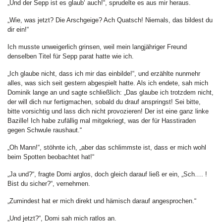
„Und der Sepp ist es glaub‘ auch!“, sprudelte es aus mir heraus.
„Wie, was jetzt? Die Arschgeige? Ach Quatsch! Niemals, das bildest du
dir ein!“
Ich musste unweigerlich grinsen, weil mein langjähriger Freund
denselben Titel für Sepp parat hatte wie ich.
„Ich glaube nicht, dass ich mir das einbilde!“, und erzählte nunmehr
alles, was sich seit gestern abgespielt hatte. Als ich endete, sah mich
Dominik lange an und sagte schließlich: „Das glaube ich trotzdem nicht,
der will dich nur fertigmachen, sobald du drauf anspringst! Sei bitte,
bitte vorsichtig und lass dich nicht provozieren! Der ist eine ganz linke
Bazille! Ich habe zufällig mal mitgekriegt, was der für Hasstiraden
gegen Schwule raushaut.“
„Oh Mann!“, stöhnte ich, „aber das schlimmste ist, dass er mich wohl
beim Spotten beobachtet hat!“
„Ja und?“, fragte Domi arglos, doch gleich darauf ließ er ein, „Sch…. !
Bist du sicher?“, vernehmen.
„Zumindest hat er mich direkt und hämisch darauf angesprochen.“
„Und jetzt?“, Domi sah mich ratlos an.