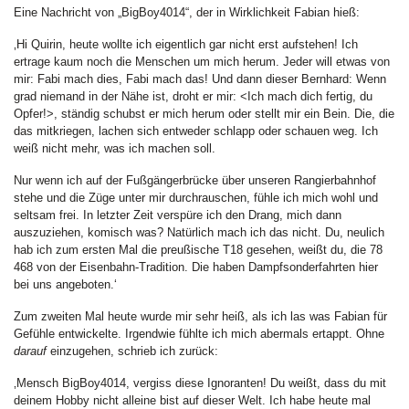
Eine Nachricht von „BigBoy4014“, der in Wirklichkeit Fabian hieß:
‚Hi Quirin, heute wollte ich eigentlich gar nicht erst aufstehen! Ich
ertrage kaum noch die Menschen um mich herum. Jeder will etwas von
mir: Fabi mach dies, Fabi mach das! Und dann dieser Bernhard: Wenn
grad niemand in der Nähe ist, droht er mir: <Ich mach dich fertig, du
Opfer!>, ständig schubst er mich herum oder stellt mir ein Bein. Die, die
das mitkriegen, lachen sich entweder schlapp oder schauen weg. Ich
weiß nicht mehr, was ich machen soll.
Nur wenn ich auf der Fußgängerbrücke über unseren Rangierbahnhof
stehe und die Züge unter mir durchrauschen, fühle ich mich wohl und
seltsam frei. In letzter Zeit verspüre ich den Drang, mich dann
auszuziehen, komisch was? Natürlich mach ich das nicht. Du, neulich
hab ich zum ersten Mal die preußische T18 gesehen, weißt du, die 78
468 von der Eisenbahn-Tradition. Die haben Dampfsonderfahrten hier
bei uns angeboten.‘
Zum zweiten Mal heute wurde mir sehr heiß, als ich las was Fabian für
Gefühle entwickelte. Irgendwie fühlte ich mich abermals ertappt. Ohne
darauf
einzugehen, schrieb ich zurück:
‚Mensch BigBoy4014, vergiss diese Ignoranten! Du weißt, dass du mit
deinem Hobby nicht alleine bist auf dieser Welt. Ich habe heute mal