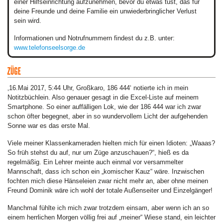
einer Hilfseinrichtung aufzunehmen, bevor du etwas tust, das für
deine Freunde und deine Familie ein unwiederbringlicher Verlust
sein wird.
Informationen und Notrufnummern findest du z.B. unter:
www.telefonseelsorge.de
‚16.Mai 2017, 5:44 Uhr, Großkaro, 186 444‘ notierte ich in mein
Notitzbüchlein. Also genauer gesagt in die Excel-Liste auf meinem
Smartphone. So einer auffälligen Lok, wie der 186 444 war ich zwar
schon öfter begegnet, aber in so wundervollem Licht der aufgehenden
Sonne war es das erste Mal.
Viele meiner Klassenkameraden hielten mich für einen Idioten: „Waaas?
So früh stehst du auf, nur um Züge anzuschauen?“, hieß es da
regelmäßig. Ein Lehrer meinte auch einmal vor versammelter
Mannschaft, dass ich schon ein „komischer Kauz“ wäre. Inzwischen
fochten mich diese Hänseleien zwar nicht mehr an, aber ohne meinen
Freund Dominik wäre ich wohl der totale Außenseiter und Einzelgänger!
Manchmal fühlte ich mich zwar trotzdem einsam, aber wenn ich an so
einem herrlichen Morgen völlig frei auf „meiner“ Wiese stand, ein leichter