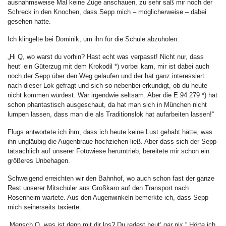
ausnahmsweise Mal keine Züge anschauen, zu sehr saß mir noch der
Schreck in den Knochen, dass Sepp mich – möglicherweise – dabei
gesehen hatte.
Ich klingelte bei Dominik, um ihn für die Schule abzuholen.
„Hi Q, wo warst du vorhin? Hast echt was verpasst! Nicht nur, dass
heut‘ ein Güterzug mit dem Krokodil *) vorbei kam, mir ist dabei auch
noch der Sepp über den Weg gelaufen und der hat ganz interessiert
nach dieser Lok gefragt und sich so nebenbei erkundigt, ob du heute
nicht kommen würdest. War irgendwie seltsam. Aber die E 94 279 *) hat
schon phantastisch ausgeschaut, da hat man sich in München nicht
lumpen lassen, dass man die als Traditionslok hat aufarbeiten lassen!“
Flugs antwortete ich ihm, dass ich heute keine Lust gehabt hätte, was
ihn ungläubig die Augenbraue hochziehen ließ. Aber dass sich der Sepp
tatsächlich auf unserer Fotowiese herumtrieb, bereitete mir schon ein
größeres Unbehagen.
Schweigend erreichten wir den Bahnhof, wo auch schon fast der ganze
Rest unserer Mitschüler aus Großkaro auf den Transport nach
Rosenheim wartete. Aus den Augenwinkeln bemerkte ich, dass Sepp
mich seinerseits taxierte.
„Mensch Q, was ist denn mit dir los? Du redest heut‘ gar nix.“ Hörte ich