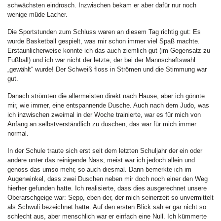
schwächsten eindrosch. Inzwischen bekam er aber dafür nur noch
wenige müde Lacher.
Die Sportstunden zum Schluss waren an diesem Tag richtig gut: Es
wurde Basketball gespielt, was mir schon immer viel Spaß machte.
Erstaunlicherweise konnte ich das auch ziemlich gut (im Gegensatz zu
Fußball) und ich war nicht der letzte, der bei der Mannschaftswahl
„gewählt“ wurde! Der Schweiß floss in Strömen und die Stimmung war
gut.
Danach strömten die allermeisten direkt nach Hause, aber ich gönnte
mir, wie immer, eine entspannende Dusche. Auch nach dem Judo, was
ich inzwischen zweimal in der Woche trainierte, war es für mich von
Anfang an selbstverständlich zu duschen, das war für mich immer
normal.
In der Schule traute sich erst seit dem letzten Schuljahr der ein oder
andere unter das reinigende Nass, meist war ich jedoch allein und
genoss das umso mehr, so auch diesmal. Dann bemerkte ich im
Augenwinkel, dass zwei Duschen neben mir doch noch einer den Weg
hierher gefunden hatte. Ich realisierte, dass dies ausgerechnet unsere
Oberarschgeige war: Sepp, eben der, der mich seinerzeit so unvermittelt
als Schwuli bezeichnet hatte. Auf den ersten Blick sah er gar nicht so
schlecht aus, aber menschlich war er einfach eine Null. Ich kümmerte