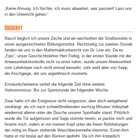
„Keine Ahnung. Ich fürchte, ich muss abwarten, was passiert! Lass uns
in den Unterricht gehen.“
Rasch beglich ich unsere Zeche und wir wechselten die Straßenseite in
unser ausgezeichnetes Bildungsinstitut. Rechtzeitig zur zweiten Stunde
fanden wir uns in den Mathematikunterricht von Dr. Line ein. Da es
„Fips“, unser Geschichtslehrer Herr Fiebig, in der ersten Stunde mit der
Anwesenheitskontrolle nicht so ernst nahm, wurde unsere Abwesenheit
vom Lehrkörper noch nicht einmal bemerkt; sehr wohl aber von Sepp,
der Arschgeige, der uns argwöhnisch musterte.
Erstaunlicherweise verlief die folgende Zeit ohne weitere
Vorkommnisse. Bis zur Sportstunde der folgenden Woche:
Zwar hatte ich die Ereignisse nicht vergessen, aber doch weitgehend
verdrängt, als ich nach schweißtreibenden sechzig Minuten Volleyball
wiedermal alleine unter der Dusche unserer Sporthalle stand. Plötzlich
wurde die Tür aufgerissen und Sepp stürmte herein, er packte mich und
fixierte mich, indem er mir meinen Kopf unter die freien Rohrleitungen
der mittig im Raum stehende Waschbeckenreihe klemmte. Einen Arm
hatte er mir brutal auf den Rücken gedreht. Da ich ihm körperlich