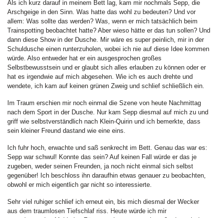
Als ich kurz darauf in meinem Bett lag, kam mir nochmals Sepp, die
Arschgeige in den Sinn. Was hatte das wohl zu bedeuten? Und vor
allem: Was sollte das werden? Was, wenn er mich tatsächlich beim
Trainspotting beobachtet hatte? Aber wieso hätte er das tun sollen? Und
dann diese Show in der Dusche. Mir wäre es super peinlich, mir in der
Schuldusche einen runterzuholen, wobei ich nie auf diese Idee kommen
würde. Also entweder hat er ein ausgesprochen großes
Selbstbewusstsein und er glaubt sich alles erlauben zu können oder er
hat es irgendwie auf mich abgesehen. Wie ich es auch drehte und
wendete, ich kam auf keinen grünen Zweig und schlief schließlich ein.
Im Traum erschien mir noch einmal die Szene von heute Nachmittag
nach dem Sport in der Dusche. Nur kam Sepp diesmal auf mich zu und
griff wie selbstverständlich nach Klein-Quirin und ich bemerkte, dass
sein kleiner Freund dastand wie eine eins.
Ich fuhr hoch, erwachte und saß senkrecht im Bett. Genau das war es:
Sepp war schwul! Konnte das sein? Auf keinen Fall würde er das je
zugeben, weder seinen Freunden, ja noch nicht einmal sich selbst
gegenüber! Ich beschloss ihn daraufhin etwas genauer zu beobachten,
obwohl er mich eigentlich gar nicht so interessierte.
Sehr viel ruhiger schlief ich erneut ein, bis mich diesmal der Wecker
aus dem traumlosen Tiefschlaf riss. Heute würde ich mir