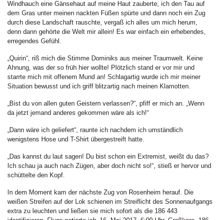
Windhauch eine Gänsehaut auf meine Haut zauberte, ich den Tau auf
dem Gras unter meinen nackten Füßen spürte und dann noch ein Zug
durch diese Landschaft rauschte, vergaß ich alles um mich herum,
denn dann gehörte die Welt mir allein! Es war einfach ein erhebendes,
erregendes Gefühl.
„Quirin“, riß mich die Stimme Dominiks aus meiner Traumwelt. Keine
Ahnung, was der so früh hier wollte! Plötzlich stand er vor mir und
starrte mich mit offenem Mund an! Schlagartig wurde ich mir meiner
Situation bewusst und ich griff blitzartig nach meinen Klamotten.
„Bist du von allen guten Geistern verlassen?“, pfiff er mich an. „Wenn
da jetzt jemand anderes gekommen wäre als ich!“
„Dann wäre ich geliefert“, raunte ich nachdem ich umständlich
wenigstens Hose und T-Shirt übergestreift hatte.
„Das kannst du laut sagen! Du bist schon ein Extremist, weißt du das?
Ich schau ja auch nach Zügen, aber doch nicht so!“, stieß er hervor und
schüttelte den Kopf.
In dem Moment kam der nächste Zug von Rosenheim herauf. Die
weißen Streifen auf der Lok schienen im Streiflicht des Sonnenaufgangs
extra zu leuchten und ließen sie mich sofort als die 186 443