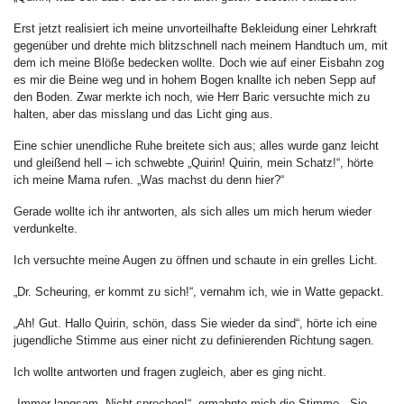
Erst jetzt realisiert ich meine unvorteilhafte Bekleidung einer Lehrkraft
gegenüber und drehte mich blitzschnell nach meinem Handtuch um, mit
dem ich meine Blöße bedecken wollte. Doch wie auf einer Eisbahn zog
es mir die Beine weg und in hohem Bogen knallte ich neben Sepp auf
den Boden. Zwar merkte ich noch, wie Herr Baric versuchte mich zu
halten, aber das misslang und das Licht ging aus.
Eine schier unendliche Ruhe breitete sich aus; alles wurde ganz leicht
und gleißend hell – ich schwebte „Quirin! Quirin, mein Schatz!“, hörte
ich meine Mama rufen. „Was machst du denn hier?“
Gerade wollte ich ihr antworten, als sich alles um mich herum wieder
verdunkelte.
Ich versuchte meine Augen zu öffnen und schaute in ein grelles Licht.
„Dr. Scheuring, er kommt zu sich!“, vernahm ich, wie in Watte gepackt.
„Ah! Gut. Hallo Quirin, schön, dass Sie wieder da sind“, hörte ich eine
jugendliche Stimme aus einer nicht zu definierenden Richtung sagen.
Ich wollte antworten und fragen zugleich, aber es ging nicht.
„Immer langsam. Nicht sprechen!“, ermahnte mich die Stimme. „Sie