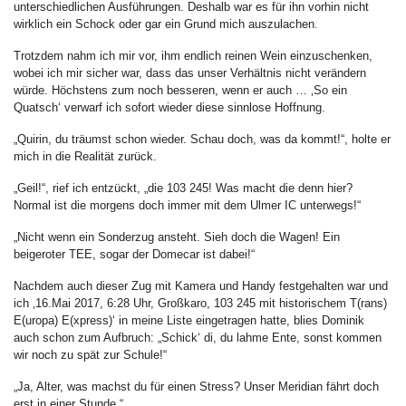
unterschiedlichen Ausführungen. Deshalb war es für ihn vorhin nicht
wirklich ein Schock oder gar ein Grund mich auszulachen.
Trotzdem nahm ich mir vor, ihm endlich reinen Wein einzuschenken,
wobei ich mir sicher war, dass das unser Verhältnis nicht verändern
würde. Höchstens zum noch besseren, wenn er auch … ‚So ein
Quatsch‘ verwarf ich sofort wieder diese sinnlose Hoffnung.
„Quirin, du träumst schon wieder. Schau doch, was da kommt!“, holte er
mich in die Realität zurück.
„Geil!“, rief ich entzückt, „die 103 245! Was macht die denn hier?
Normal ist die morgens doch immer mit dem Ulmer IC unterwegs!“
„Nicht wenn ein Sonderzug ansteht. Sieh doch die Wagen! Ein
beigeroter TEE, sogar der Domecar ist dabei!“
Nachdem auch dieser Zug mit Kamera und Handy festgehalten war und
ich ‚16.Mai 2017, 6:28 Uhr, Großkaro, 103 245 mit historischem T(rans)
E(uropa) E(xpress)‘ in meine Liste eingetragen hatte, blies Dominik
auch schon zum Aufbruch: „Schick‘ di, du lahme Ente, sonst kommen
wir noch zu spät zur Schule!“
„Ja, Alter, was machst du für einen Stress? Unser Meridian fährt doch
erst in einer Stunde.“