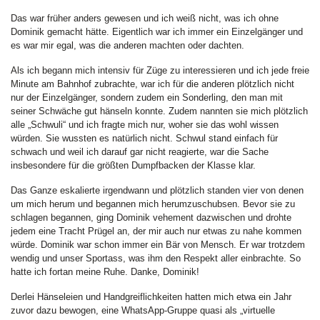
Das war früher anders gewesen und ich weiß nicht, was ich ohne
Dominik gemacht hätte. Eigentlich war ich immer ein Einzelgänger und
es war mir egal, was die anderen machten oder dachten.
Als ich begann mich intensiv für Züge zu interessieren und ich jede freie
Minute am Bahnhof zubrachte, war ich für die anderen plötzlich nicht
nur der Einzelgänger, sondern zudem ein Sonderling, den man mit
seiner Schwäche gut hänseln konnte. Zudem nannten sie mich plötzlich
alle „Schwuli“ und ich fragte mich nur, woher sie das wohl wissen
würden. Sie wussten es natürlich nicht. Schwul stand einfach für
schwach und weil ich darauf gar nicht reagierte, war die Sache
insbesondere für die größten Dumpfbacken der Klasse klar.
Das Ganze eskalierte irgendwann und plötzlich standen vier von denen
um mich herum und begannen mich herumzuschubsen. Bevor sie zu
schlagen begannen, ging Dominik vehement dazwischen und drohte
jedem eine Tracht Prügel an, der mir auch nur etwas zu nahe kommen
würde. Dominik war schon immer ein Bär von Mensch. Er war trotzdem
wendig und unser Sportass, was ihm den Respekt aller einbrachte. So
hatte ich fortan meine Ruhe. Danke, Dominik!
Derlei Hänseleien und Handgreiflichkeiten hatten mich etwa ein Jahr
zuvor dazu bewogen, eine WhatsApp-Gruppe quasi als „virtuelle