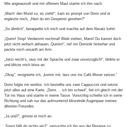
Wie angewurzelt und mit offenem Maul starrte ich ihm nach.
„Mach‘ den Mund zu, es zieht!“, kam es prompt von Domi und er
ergänzte noch, „Hast du ein Gespenst gesehen?“
„So ähnlich“, berappelte ich mich und machte auf dem Absatz kehrt.
„Quirin! Stop! Verdammt nochmal! Bleib stehen, Mann! Du kannst doch
jetzt nicht einfach abhauen, Quiriiin!“, rief mir Dominik hinterher und
packte mich unsanft am Arm.
„Jetzt reicht’s, raus mit der Sprache und zwar unverzüglich!“, blökte er
und blitzte mich böse an.
„Okay“, resignierte ich, „komm mit, lass uns ins Café Moser setzen.“
Domi folgte mir wortlos. Ich bestellte uns zwei Cappuccini und setzte
jetzt alles auf eine Karte: „Domi…. ich bin schwul“, fiel ich gleich mit der
Tür ins Haus und starrte in meine Tasse. Vorsichtig schielte ich in seine
Richtung und sah nur das aufmunternd blinzelnde Augenpaar meines
ältesten Freundes.
„Ja und?“, grinste er mich an.
„Sonst fällt dir nichts ein?“, versuchte ich ihn aus der Reserve zu