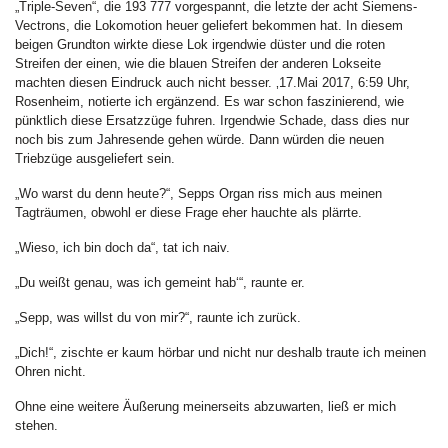
„Triple-Seven“, die 193 777 vorgespannt, die letzte der acht Siemens-
Vectrons, die Lokomotion heuer geliefert bekommen hat. In diesem
beigen Grundton wirkte diese Lok irgendwie düster und die roten
Streifen der einen, wie die blauen Streifen der anderen Lokseite
machten diesen Eindruck auch nicht besser. ‚17.Mai 2017, 6:59 Uhr,
Rosenheim, notierte ich ergänzend. Es war schon faszinierend, wie
pünktlich diese Ersatzzüge fuhren. Irgendwie Schade, dass dies nur
noch bis zum Jahresende gehen würde. Dann würden die neuen
Triebzüge ausgeliefert sein.
„Wo warst du denn heute?“, Sepps Organ riss mich aus meinen
Tagträumen, obwohl er diese Frage eher hauchte als plärrte.
„Wieso, ich bin doch da“, tat ich naiv.
„Du weißt genau, was ich gemeint hab‘“, raunte er.
„Sepp, was willst du von mir?“, raunte ich zurück.
„Dich!“, zischte er kaum hörbar und nicht nur deshalb traute ich meinen
Ohren nicht.
Ohne eine weitere Äußerung meinerseits abzuwarten, ließ er mich
stehen.