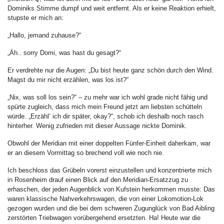
Dominiks Stimme dumpf und weit entfernt. Als er keine Reaktion erhielt,
stupste er mich an:
„Hallo, jemand zuhause?“
„Äh.. sorry Domi, was hast du gesagt?“
Er verdrehte nur die Augen: „Du bist heute ganz schön durch den Wind.
Magst du mir nicht erzählen, was los ist?“
„Nix, was soll los sein?“ – zu mehr war ich wohl grade nicht fähig und
spürte zugleich, dass mich mein Freund jetzt am liebsten schütteln
würde. „Erzähl‘ ich dir später, okay?“, schob ich deshalb noch rasch
hinterher. Wenig zufrieden mit dieser Aussage nickte Dominik.
Obwohl der Meridian mit einer doppelten Fünfer-Einheit daherkam, war
er an diesem Vormittag so brechend voll wie noch nie.
Ich beschloss das Grübeln vorerst einzustellen und konzentrierte mich
in Rosenheim drauf einen Blick auf den Meridian-Ersatzzug zu
erhaschen, der jeden Augenblick von Kufstein herkommen musste: Das
waren klassische Nahverkehrswagen, die von einer Lokomotion-Lok
gezogen wurden und die bei dem schweren Zugunglück von Bad Aibling
zerstörten Triebwagen vorübergehend ersetzten. Ha! Heute war die