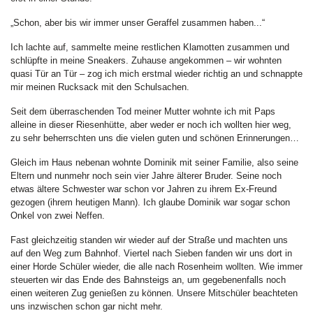
„Schon, aber bis wir immer unser Geraffel zusammen haben...“
Ich lachte auf, sammelte meine restlichen Klamotten zusammen und
schlüpfte in meine Sneakers. Zuhause angekommen – wir wohnten
quasi Tür an Tür – zog ich mich erstmal wieder richtig an und schnappte
mir meinen Rucksack mit den Schulsachen.
Seit dem überraschenden Tod meiner Mutter wohnte ich mit Paps
alleine in dieser Riesenhütte, aber weder er noch ich wollten hier weg,
zu sehr beherrschten uns die vielen guten und schönen Erinnerungen…
Gleich im Haus nebenan wohnte Dominik mit seiner Familie, also seine
Eltern und nunmehr noch sein vier Jahre älterer Bruder. Seine noch
etwas ältere Schwester war schon vor Jahren zu ihrem Ex-Freund
gezogen (ihrem heutigen Mann). Ich glaube Dominik war sogar schon
Onkel von zwei Neffen.
Fast gleichzeitig standen wir wieder auf der Straße und machten uns
auf den Weg zum Bahnhof. Viertel nach Sieben fanden wir uns dort in
einer Horde Schüler wieder, die alle nach Rosenheim wollten. Wie immer
steuerten wir das Ende des Bahnsteigs an, um gegebenenfalls noch
einen weiteren Zug genießen zu können. Unsere Mitschüler beachteten
uns inzwischen schon gar nicht mehr.