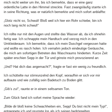
mich nicht weiter um ihn, bis ich bemerkte, dass er eine ganz
ordentliche Latte in den Himmel streckte. Fast zwangsläufig starrte ich
in seine Richtung, was er natürlich bemerkte und mich sofort anblaffte:
„Glotz nicht so, Schwuli! Bloß weil ich hier ein Rohr schiebe, bin ich
noch lang nicht schwul!“
Ich rollte nur mit den Augen und stellte das Wasser ab, da ich ohnehin
fertig war. Ich schnappte mein Handtuch und verzog mich in den
Umkleideraum. Ich bemerkte, dass ich mein Duschgel vergessen hatte
und wollte es rasch holen. Ich vernahm jedoch eindeutige Geräusche,
die mich am sofortigen Betreten des Waschraums hinderten. Kurze Zeit
später erschien Sepp in der Tür und grinste mich provozierend an:
„Und? Hat dich das angemacht?“, fragte er fast ein wenig zu freundlich.
Ich schüttelte nur stirnrunzelnd den Kopf, woraufhin er sich vor mir
aufbaute und wie zufällig sein Badetuch zu Boden glitt.
„Gib’s zu!“, raunte er in einem seltsamen Ton.
Zum Glück fand ich sofort meine Sprache wieder:
„Bilde dir bloß keine Schwachheiten ein, Sepp! Du bist nicht mein Typ!“,
entgegnete ich und prustete los als ich seinen bedröppelten