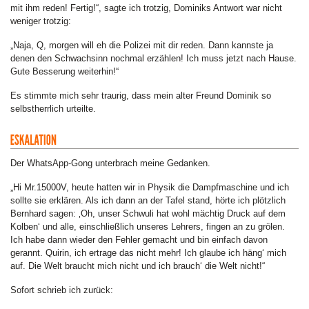
mit ihm reden! Fertig!“, sagte ich trotzig, Dominiks Antwort war nicht
weniger trotzig:
„Naja, Q, morgen will eh die Polizei mit dir reden. Dann kannste ja
denen den Schwachsinn nochmal erzählen! Ich muss jetzt nach Hause.
Gute Besserung weiterhin!“
Es stimmte mich sehr traurig, dass mein alter Freund Dominik so
selbstherrlich urteilte.
Der WhatsApp-Gong unterbrach meine Gedanken.
„Hi Mr.15000V, heute hatten wir in Physik die Dampfmaschine und ich
sollte sie erklären. Als ich dann an der Tafel stand, hörte ich plötzlich
Bernhard sagen: ‚Oh, unser Schwuli hat wohl mächtig Druck auf dem
Kolben‘ und alle, einschließlich unseres Lehrers, fingen an zu grölen.
Ich habe dann wieder den Fehler gemacht und bin einfach davon
gerannt. Quirin, ich ertrage das nicht mehr! Ich glaube ich häng‘ mich
auf. Die Welt braucht mich nicht und ich brauch‘ die Welt nicht!“
Sofort schrieb ich zurück: