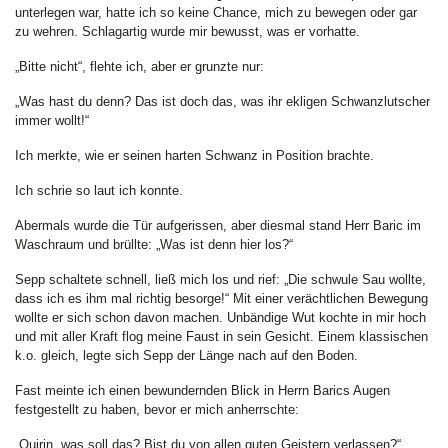
unterlegen war, hatte ich so keine Chance, mich zu bewegen oder gar
zu wehren. Schlagartig wurde mir bewusst, was er vorhatte.
„Bitte nicht“, flehte ich, aber er grunzte nur:
„Was hast du denn? Das ist doch das, was ihr ekligen Schwanzlutscher
immer wollt!“
Ich merkte, wie er seinen harten Schwanz in Position brachte.
Ich schrie so laut ich konnte.
Abermals wurde die Tür aufgerissen, aber diesmal stand Herr Baric im
Waschraum und brüllte: „Was ist denn hier los?“
Sepp schaltete schnell, ließ mich los und rief: „Die schwule Sau wollte,
dass ich es ihm mal richtig besorge!“ Mit einer verächtlichen Bewegung
wollte er sich schon davon machen. Unbändige Wut kochte in mir hoch
und mit aller Kraft flog meine Faust in sein Gesicht. Einem klassischen
k.o. gleich, legte sich Sepp der Länge nach auf den Boden.
Fast meinte ich einen bewundernden Blick in Herrn Barics Augen
festgestellt zu haben, bevor er mich anherrschte:
„Quirin, was soll das? Bist du von allen guten Geistern verlassen?“