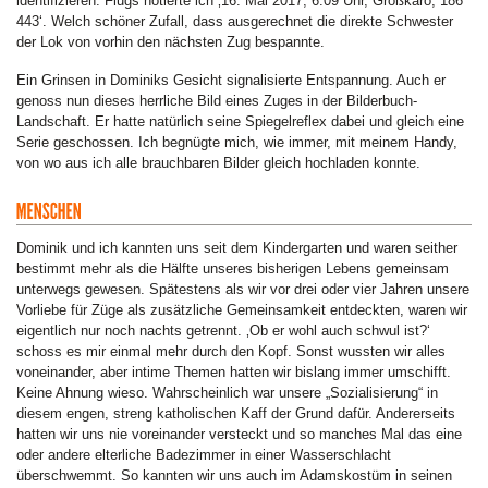
identifizieren. Flugs notierte ich ‚16. Mai 2017, 6:09 Uhr, Großkaro, 186
443‘. Welch schöner Zufall, dass ausgerechnet die direkte Schwester
der Lok von vorhin den nächsten Zug bespannte.
Ein Grinsen in Dominiks Gesicht signalisierte Entspannung. Auch er
genoss nun dieses herrliche Bild eines Zuges in der Bilderbuch-
Landschaft. Er hatte natürlich seine Spiegelreflex dabei und gleich eine
Serie geschossen. Ich begnügte mich, wie immer, mit meinem Handy,
von wo aus ich alle brauchbaren Bilder gleich hochladen konnte.
Dominik und ich kannten uns seit dem Kindergarten und waren seither
bestimmt mehr als die Hälfte unseres bisherigen Lebens gemeinsam
unterwegs gewesen. Spätestens als wir vor drei oder vier Jahren unsere
Vorliebe für Züge als zusätzliche Gemeinsamkeit entdeckten, waren wir
eigentlich nur noch nachts getrennt. ‚Ob er wohl auch schwul ist?‘
schoss es mir einmal mehr durch den Kopf. Sonst wussten wir alles
voneinander, aber intime Themen hatten wir bislang immer umschifft.
Keine Ahnung wieso. Wahrscheinlich war unsere „Sozialisierung“ in
diesem engen, streng katholischen Kaff der Grund dafür. Andererseits
hatten wir uns nie voreinander versteckt und so manches Mal das eine
oder andere elterliche Badezimmer in einer Wasserschlacht
überschwemmt. So kannten wir uns auch im Adamskostüm in seinen