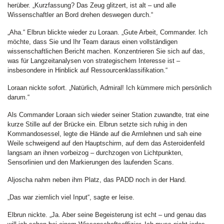
herüber. „Kurzfassung? Das Zeug glitzert, ist alt – und alle
Wissenschaftler an Bord drehen deswegen durch.“
„Aha.“ Elbrun blickte wieder zu Loraan. „Gute Arbeit, Commander. Ich
möchte, dass Sie und Ihr Team daraus einen vollständigen
wissenschaftlichen Bericht machen. Konzentrieren Sie sich auf das,
was für Langzeitanalysen von strategischem Interesse ist –
insbesondere in Hinblick auf Ressourcenklassifikation.“
Loraan nickte sofort. „Natürlich, Admiral! Ich kümmere mich persönlich
darum.“
Als Commander Loraan sich wieder seiner Station zuwandte, trat eine
kurze Stille auf der Brücke ein. Elbrun setzte sich ruhig in den
Kommandosessel, legte die Hände auf die Armlehnen und sah eine
Weile schweigend auf den Hauptschirm, auf dem das Asteroidenfeld
langsam an ihnen vorbeizog – durchzogen von Lichtpunkten,
Sensorlinien und den Markierungen des laufenden Scans.
Aljoscha nahm neben ihm Platz, das PADD noch in der Hand.
„Das war ziemlich viel Input“, sagte er leise.
Elbrun nickte. „Ja. Aber seine Begeisterung ist echt – und genau das