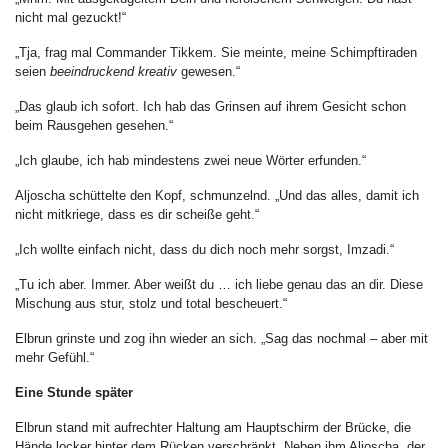
nicht mal gezuckt!“
„Tja, frag mal Commander Tikkem. Sie meinte, meine Schimpftiraden
seien
beeindruckend kreativ
gewesen.“
„Das glaub ich sofort. Ich hab das Grinsen auf ihrem Gesicht schon
beim Rausgehen gesehen.“
„Ich glaube, ich hab mindestens zwei neue Wörter erfunden.“
Aljoscha schüttelte den Kopf, schmunzelnd. „Und das alles, damit ich
nicht mitkriege, dass es dir scheiße geht.“
„Ich wollte einfach nicht, dass du dich noch mehr sorgst, Imzadi.“
„Tu ich aber. Immer. Aber weißt du … ich liebe genau das an dir. Diese
Mischung aus stur, stolz und total bescheuert.“
Elbrun grinste und zog ihn wieder an sich. „Sag das nochmal – aber mit
mehr Gefühl.“
Eine Stunde später
Elbrun stand mit aufrechter Haltung am Hauptschirm der Brücke, die
Hände locker hinter dem Rücken verschränkt. Neben ihm Aljoscha, der