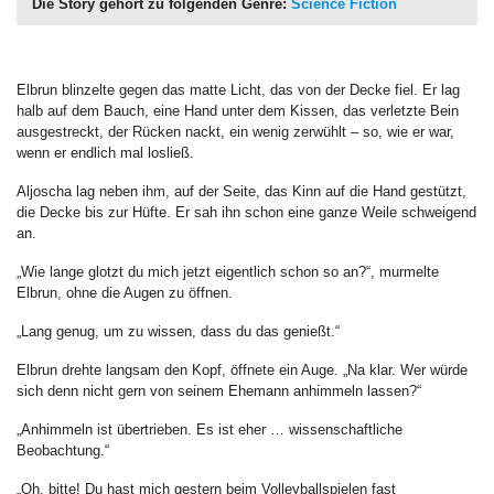
Die Story gehört zu folgenden Genre:
Science Fiction
Elbrun blinzelte gegen das matte Licht, das von der Decke fiel. Er lag
halb auf dem Bauch, eine Hand unter dem Kissen, das verletzte Bein
ausgestreckt, der Rücken nackt, ein wenig zerwühlt – so, wie er war,
wenn er endlich mal losließ.
Aljoscha lag neben ihm, auf der Seite, das Kinn auf die Hand gestützt,
die Decke bis zur Hüfte. Er sah ihn schon eine ganze Weile schweigend
an.
„Wie lange glotzt du mich jetzt eigentlich schon so an?“, murmelte
Elbrun, ohne die Augen zu öffnen.
„Lang genug, um zu wissen, dass du das genießt.“
Elbrun drehte langsam den Kopf, öffnete ein Auge. „Na klar. Wer würde
sich denn nicht gern von seinem Ehemann anhimmeln lassen?“
„Anhimmeln ist übertrieben. Es ist eher … wissenschaftliche
Beobachtung.“
„Oh, bitte! Du hast mich gestern beim Volleyballspielen fast