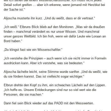
will ich sehen bei einem Wissenschaftsoffizier. Ich muss nicht jedes
Detail sofort greifen … aber ich erkenne, wenn jemand mit Herzblut bei
der Sache ist.“
Aljoscha musterte ihn kurz. „Und du weißt, dass er dir vertraut.“
„Ich weiß.“ Elbruns Blick blieb auf den Monitoren. „Was wir da draußen
finden – manchmal verändert es nur unser Wissen. Und manchmal
unser ganzes Weltbild. Ich bin froh, wenn wir dafür Leute wie Loraan an
Bord haben.“
„Du klingst fast wie ein Wissenschaftler.“
„Ich verstehe die Prinzipien – auch wenn ich sie nicht immer in Formeln
ausdrücken kann. Aber ich verstehe, was sie bedeuten.“
Aljoscha lächelte leicht, seine Stimme wurde sanfter. „Und du weißt, wie
du sie fördern kannst. Das ist vielleicht sogar wichtiger.“
Elbrun drehte den Kopf zu ihm, ein schwaches Lächeln auf den Lippen.
„Ich hoffe es. Unsere Entdeckungen sind nur so viel wert wie die
Personen, die sie machen.“
Dann fiel sein Blick wieder auf das PADD mit den Messwerten.