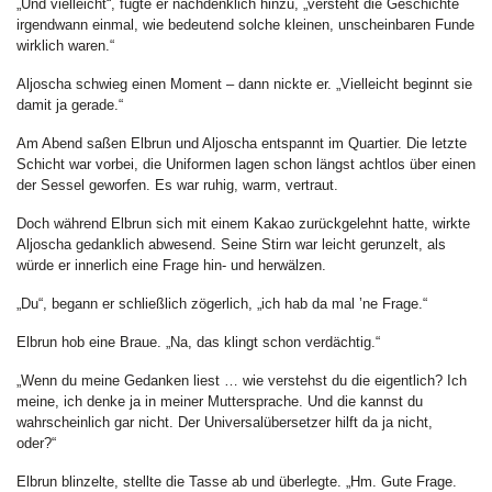
„Und vielleicht“, fügte er nachdenklich hinzu, „versteht die Geschichte
irgendwann einmal, wie bedeutend solche kleinen, unscheinbaren Funde
wirklich waren.“
Aljoscha schwieg einen Moment – dann nickte er. „Vielleicht beginnt sie
damit ja gerade.“
Am Abend saßen Elbrun und Aljoscha entspannt im Quartier. Die letzte
Schicht war vorbei, die Uniformen lagen schon längst achtlos über einen
der Sessel geworfen. Es war ruhig, warm, vertraut.
Doch während Elbrun sich mit einem Kakao zurückgelehnt hatte, wirkte
Aljoscha gedanklich abwesend. Seine Stirn war leicht gerunzelt, als
würde er innerlich eine Frage hin- und herwälzen.
„Du“, begann er schließlich zögerlich, „ich hab da mal ’ne Frage.“
Elbrun hob eine Braue. „Na, das klingt schon verdächtig.“
„Wenn du meine Gedanken liest … wie verstehst du die eigentlich? Ich
meine, ich denke ja in meiner Muttersprache. Und die kannst du
wahrscheinlich gar nicht. Der Universalübersetzer hilft da ja nicht,
oder?“
Elbrun blinzelte, stellte die Tasse ab und überlegte. „Hm. Gute Frage.