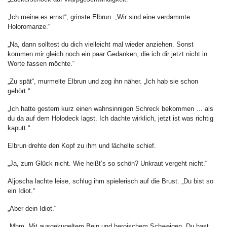
„Ich meine es ernst“, grinste Elbrun. „Wir sind eine verdammte
Holoromanze.“
„Na, dann solltest du dich vielleicht mal wieder anziehen. Sonst
kommen mir gleich noch ein paar Gedanken, die ich dir jetzt nicht in
Worte fassen möchte.“
„Zu spät“, murmelte Elbrun und zog ihn näher. „Ich hab sie schon
gehört.“
„Ich hatte gestern kurz einen wahnsinnigen Schreck bekommen … als
du da auf dem Holodeck lagst. Ich dachte wirklich, jetzt ist was richtig
kaputt.“
Elbrun drehte den Kopf zu ihm und lächelte schief.
„Ja, zum Glück nicht. Wie heißt’s so schön? Unkraut vergeht nicht.“
Aljoscha lachte leise, schlug ihm spielerisch auf die Brust. „Du bist so
ein Idiot.“
„Aber dein Idiot.“
„Mhm. Mit ausgekugeltem Bein und heroischem Schweigen. Du hast