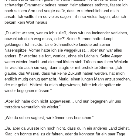
schwierige Grammatik seines neuen Heimatlandes stöhnte, fasste ich
nach seinem Arm und sorgte dafür, dass er stehenblieb und mich
ansah. Ich wollte ihm so vieles sagen – ihn so vieles fragen, aber ich
bekam kein Wort heraus.
„Du willst wissen, warum ich zuließ, dass wir uns ineinander verlieben,
obwohl ich doch weg muss, oder?“ Seine Stimme hatte dumpf
geklungen. Ich nickte. Eine Schneeflocke landete auf seiner
Nasenspitze. Vorher hätte ich sie weggeküsst… aber nun war alles
anders. Er wischte sie fort, wortlos, ohne ein Lächeln. Seine Augen
waren wieder feucht und diesmal lösten sich Tränen aus ihren Winkeln.
Er wischte auch sie weg, dann sagte er mit erstickter Stimme: „Ich
glaube, das Wissen, dass wir keine Zukunft haben werden, hat mich
endlich mutig genug gemacht. Mutig, einen jungen Mann anzusprechen,
der mir gefiel. Hättest du mich abgewiesen, hätte ich dir später nie
wieder begegnen müssen.“
„Aber ich habe dich nicht abgewiesen… und nun begegnen wir uns
trotzdem vermutlich nie wieder.“
„Wie du schon sagtest, wir können uns besuchen.“
„Ja, aber da wusste ich noch nicht, dass du in ein anderes Land ziehst.
Klar, ich könnte mal zu dir fahren, oder du könntest für ein paar Tage