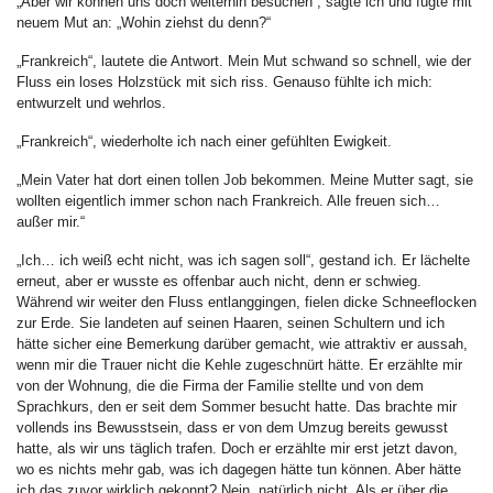
„Aber wir können uns doch weiterhin besuchen“, sagte ich und fügte mit
neuem Mut an: „Wohin ziehst du denn?“
„Frankreich“, lautete die Antwort. Mein Mut schwand so schnell, wie der
Fluss ein loses Holzstück mit sich riss. Genauso fühlte ich mich:
entwurzelt und wehrlos.
„Frankreich“, wiederholte ich nach einer gefühlten Ewigkeit.
„Mein Vater hat dort einen tollen Job bekommen. Meine Mutter sagt, sie
wollten eigentlich immer schon nach Frankreich. Alle freuen sich…
außer mir.“
„Ich… ich weiß echt nicht, was ich sagen soll“, gestand ich. Er lächelte
erneut, aber er wusste es offenbar auch nicht, denn er schwieg.
Während wir weiter den Fluss entlanggingen, fielen dicke Schneeflocken
zur Erde. Sie landeten auf seinen Haaren, seinen Schultern und ich
hätte sicher eine Bemerkung darüber gemacht, wie attraktiv er aussah,
wenn mir die Trauer nicht die Kehle zugeschnürt hätte. Er erzählte mir
von der Wohnung, die die Firma der Familie stellte und von dem
Sprachkurs, den er seit dem Sommer besucht hatte. Das brachte mir
vollends ins Bewusstsein, dass er von dem Umzug bereits gewusst
hatte, als wir uns täglich trafen. Doch er erzählte mir erst jetzt davon,
wo es nichts mehr gab, was ich dagegen hätte tun können. Aber hätte
ich das zuvor wirklich gekonnt? Nein, natürlich nicht. Als er über die