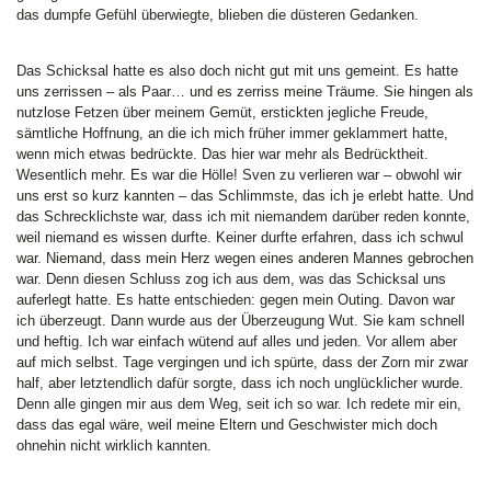
das dumpfe Gefühl überwiegte, blieben die düsteren Gedanken.
Das Schicksal hatte es also doch nicht gut mit uns gemeint. Es hatte
uns zerrissen – als Paar… und es zerriss meine Träume. Sie hingen als
nutzlose Fetzen über meinem Gemüt, erstickten jegliche Freude,
sämtliche Hoffnung, an die ich mich früher immer geklammert hatte,
wenn mich etwas bedrückte. Das hier war mehr als Bedrücktheit.
Wesentlich mehr. Es war die Hölle! Sven zu verlieren war – obwohl wir
uns erst so kurz kannten – das Schlimmste, das ich je erlebt hatte. Und
das Schrecklichste war, dass ich mit niemandem darüber reden konnte,
weil niemand es wissen durfte. Keiner durfte erfahren, dass ich schwul
war. Niemand, dass mein Herz wegen eines anderen Mannes gebrochen
war. Denn diesen Schluss zog ich aus dem, was das Schicksal uns
auferlegt hatte. Es hatte entschieden: gegen mein Outing. Davon war
ich überzeugt. Dann wurde aus der Überzeugung Wut. Sie kam schnell
und heftig. Ich war einfach wütend auf alles und jeden. Vor allem aber
auf mich selbst. Tage vergingen und ich spürte, dass der Zorn mir zwar
half, aber letztendlich dafür sorgte, dass ich noch unglücklicher wurde.
Denn alle gingen mir aus dem Weg, seit ich so war. Ich redete mir ein,
dass das egal wäre, weil meine Eltern und Geschwister mich doch
ohnehin nicht wirklich kannten.