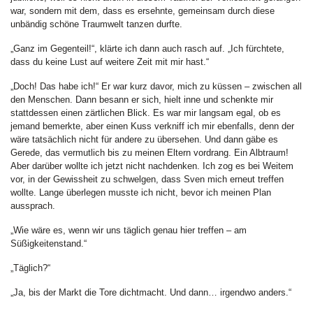
war, sondern mit dem, dass es ersehnte, gemeinsam durch diese
unbändig schöne Traumwelt tanzen durfte.
„Ganz im Gegenteil!“, klärte ich dann auch rasch auf. „Ich fürchtete,
dass du keine Lust auf weitere Zeit mit mir hast.“
„Doch! Das habe ich!“ Er war kurz davor, mich zu küssen – zwischen all
den Menschen. Dann besann er sich, hielt inne und schenkte mir
stattdessen einen zärtlichen Blick. Es war mir langsam egal, ob es
jemand bemerkte, aber einen Kuss verkniff ich mir ebenfalls, denn der
wäre tatsächlich nicht für andere zu übersehen. Und dann gäbe es
Gerede, das vermutlich bis zu meinen Eltern vordrang. Ein Albtraum!
Aber darüber wollte ich jetzt nicht nachdenken. Ich zog es bei Weitem
vor, in der Gewissheit zu schwelgen, dass Sven mich erneut treffen
wollte. Lange überlegen musste ich nicht, bevor ich meinen Plan
aussprach.
„Wie wäre es, wenn wir uns täglich genau hier treffen – am
Süßigkeitenstand.“
„Täglich?“
„Ja, bis der Markt die Tore dichtmacht. Und dann… irgendwo anders.“