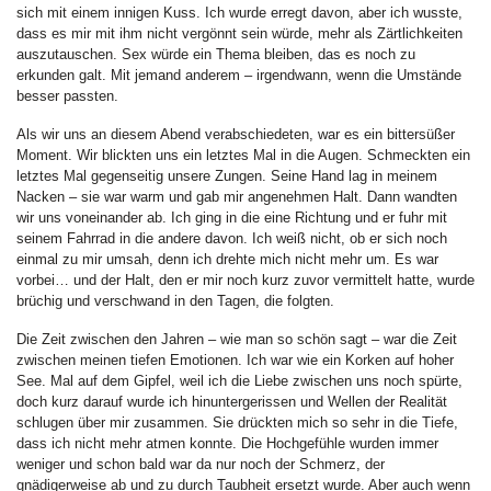
sich mit einem innigen Kuss. Ich wurde erregt davon, aber ich wusste,
dass es mir mit ihm nicht vergönnt sein würde, mehr als Zärtlichkeiten
auszutauschen. Sex würde ein Thema bleiben, das es noch zu
erkunden galt. Mit jemand anderem – irgendwann, wenn die Umstände
besser passten.
Als wir uns an diesem Abend verabschiedeten, war es ein bittersüßer
Moment. Wir blickten uns ein letztes Mal in die Augen. Schmeckten ein
letztes Mal gegenseitig unsere Zungen. Seine Hand lag in meinem
Nacken – sie war warm und gab mir angenehmen Halt. Dann wandten
wir uns voneinander ab. Ich ging in die eine Richtung und er fuhr mit
seinem Fahrrad in die andere davon. Ich weiß nicht, ob er sich noch
einmal zu mir umsah, denn ich drehte mich nicht mehr um. Es war
vorbei… und der Halt, den er mir noch kurz zuvor vermittelt hatte, wurde
brüchig und verschwand in den Tagen, die folgten.
Die Zeit zwischen den Jahren – wie man so schön sagt – war die Zeit
zwischen meinen tiefen Emotionen. Ich war wie ein Korken auf hoher
See. Mal auf dem Gipfel, weil ich die Liebe zwischen uns noch spürte,
doch kurz darauf wurde ich hinuntergerissen und Wellen der Realität
schlugen über mir zusammen. Sie drückten mich so sehr in die Tiefe,
dass ich nicht mehr atmen konnte. Die Hochgefühle wurden immer
weniger und schon bald war da nur noch der Schmerz, der
gnädigerweise ab und zu durch Taubheit ersetzt wurde. Aber auch wenn