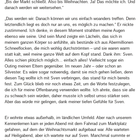
„Bis der Markt schließt. Also bis Weihnachten. Ja! Das möchte ich. Und
danach werden wir weitersehen.“
„Das werden wir. Danach können wir uns einfach woanders treffen. Denn
letztendlich liegt es doch nur an uns, es möglich zu machen.“ Er nickte
zustimmend. Ich denke, in diesem Moment strahlten meine Augen
ebenso wie seine. Und sein Mund zeigte ein Lächeln, das sich in
meinem ganzen Körper so anfühlte, als bestünde ich aus Abermillionen
Schneeflocken, die mich wohlig durchströmten – und sie waren warm
statt kalt, weil meine ganze Welt auf dem Kopf stand. Dank ihm: Sven.
Alles schien plötzlich möglich… einfach alles! Vielleicht sogar ein
Outing meinen Eltern gegenüber. Im neuen Jahr – oder schon an
Silvester. Es wäre sogar notwendig, damit sie mich gehen ließen, denn
diesen Tag wollte ich mit Sven verbringen, das stand für mich bereits
fest. Zum Glück blieb mir noch etwas Zeit, um die Worte festzulegen,
die ich für meine Offenbarung verwenden wollte. Ich ahnte, dass sie alle
zu schwach sein würden, daher musste ich selbst umso stärker sein.
Aber das würde mir gelingen, dank meiner tiefen Gefühle für Sven.
Er wohnte etwas außerhalb, im ländlichen Umfeld. Aber nach unserem
Kennenlernen kam er jeden Abend mit dem Fahrrad zum Marktplatz
gefahren, auf dem der Weihnachtsmarkt aufgebaut war. Alle warteten
auf Heiligabend, aber ich wartete nur auf Sven. Manchmal summte er