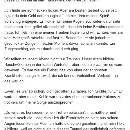
passend, ihn bei all dem Naschwerk getroffen zu haben.
„Ich finde sie schmecken lecker. Aber am besten testest du selbst,
bevor du dein Geld dafür ausgibst.“ Ich hielt ihm meinen Spieß
vorsichtig entgegen. Er nickte nur, seine Augen leuchteten dafür sehr
bedeutsam. Ihm gefiel offensichtlich, dass ich keine Berührungsängste
hatte. Ich ließ ihn eine meiner Trauben kosten und wir lachten, weil sie
vom Holzspieß rutschte und fast zu Boden fiel, er sie jedoch mit
geschickter Zunge im letzten Moment davon abhalten konnte. Ein
Zungenschlag, der mir durch und durch ging…
Wir teilten an jenem Abend nicht nur Trauben. Unser Atem bildete
Hauchwölkchen in der kalten Winterluft, aber noch nie war mir so warm
gewesen. Es war wie ein Fieber, das von einer der schönsten
Krankheiten ausgelöst wird, die ich kenne. Verliebtheit. Verliebt… ja,
das war ich!
„Sven, es war so schön, dich getroffen zu haben. Ich fürchte nur…“ Er
wartete, aber meine Kehle war trotz des eben getrunkenen Kakaos zu
trocken, um meine Sorge auszusprechen.
„Du willst es bei diesem einen Treffen belassen“, mutmaßte er und
senkte rasch die Lider, damit ich die Enttäuschung nicht aus seinen
Augen lesen konnte. Aber ich hatte sie schon gesehen – und mein Herz
jubilierte, weil es nicht allein in diesem Taumel der Verliebtheit gefangen