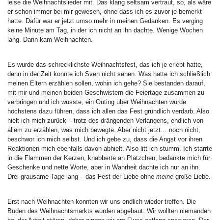
leise die Weihnachtslieder mit. Das klang seltsam vertraut, so, als wäre
er schon immer bei mir gewesen, ohne dass ich es zuvor je bemerkt
hatte. Dafür war er jetzt umso mehr in meinen Gedanken. Es verging
keine Minute am Tag, in der ich nicht an ihn dachte. Wenige Wochen
lang. Dann kam Weihnachten.
Es wurde das schrecklichste Weihnachtsfest, das ich je erlebt hatte,
denn in der Zeit konnte ich Sven nicht sehen. Was hätte ich schließlich
meinen Eltern erzählen sollen, wohin ich gehe? Sie bestanden darauf,
mit mir und meinen beiden Geschwistern die Feiertage zusammen zu
verbringen und ich wusste, ein Outing über Weihnachten würde
höchstens dazu führen, dass ich allen das Fest gründlich verdarb. Also
hielt ich mich zurück – trotz des drängenden Verlangens, endlich von
allem zu erzählen, was mich bewegte. Aber nicht jetzt… noch nicht,
beschwor ich mich selbst. Und ich gebe zu, dass die Angst vor ihren
Reaktionen mich ebenfalls davon abhielt. Also litt ich stumm. Ich starrte
in die Flammen der Kerzen, knabberte an Plätzchen, bedankte mich für
Geschenke und nette Worte, aber in Wahrheit dachte ich nur an ihn.
Drei grausame Tage lang – das Fest der Liebe ohne
meine
große Liebe.
Erst nach Weihnachten konnten wir uns endlich wieder treffen. Die
Buden des Weihnachtsmarkts wurden abgebaut. Wir wollten niemanden