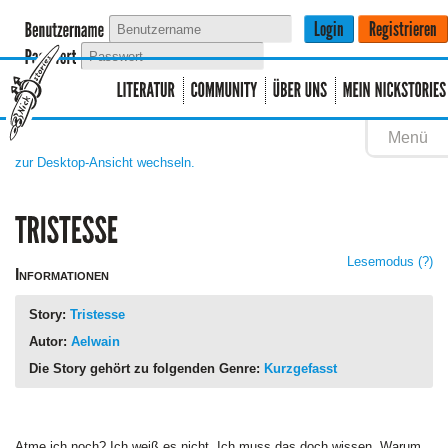
Menü
zur Desktop-Ansicht wechseln.
Lesemodus
(?)
Informationen
Story:
Tristesse
Autor:
Aelwain
Die Story gehört zu folgenden Genre:
Kurzgefasst
Atme ich noch? Ich weiß es nicht. Ich muss das doch wissen. Warum