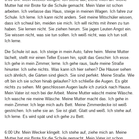
Mutter hat mir Brote für die Schule gemacht. Mein Vater ist schon
arbeiten. Ich verlasse das Haus, steige in meinen Wagen. Ich fahre zur
Schule. Ich lerne. Ich kann nicht anders. Seit meine Mitschüler wissen,
dass ich schwul bin, meiden sie mich. Ich will nichts mit ihnen zu tun
haben. Sie lernen nicht. Sie ziehen herum. Sie jagen Leuten Angst ein.
Sie wissen nicht, was sie tun sollen. Ich weiß nicht, was ich tun soll.
Ich lerne.
Die Schule ist aus. Ich steige in mein Auto, fahre heim. Meine Mutter
lächelt, stellt mir einen Teller Essen hin, spült das Geschirr. Ich esse.
Ich gehe in mein Zimmer, lerne. Ich gehe raus, laufe meine Straße
hinunter. Ich sehe nichts. Was kann ich hier sehen? Die Häuser sehen
sich ähnlich, die Gärten sind gleich. Sie sind perfekt. Meine Straße. Wie
oft bin ich sie schon hinab gelaufen? Ich schließe die Augen. Es gibt
nichts zu sehen. Mit geschlossen Augen laufe ich zurück nach Hause.
Mein Vater ist noch bei der Arbeit. Meine Mutter wäscht meine Wäsche.
Ich wasche nie meine Wäsche. Meine Mutter macht das. Ich gehe in
mein Zimmer. Ich lege mich aufs Bett. Meine Zimmerdecke ist weiß
gestrichen. Ich sehe sie an. Sie ist glatt. Glatt und weiß. Ich stehe auf.
Ich lerne. Es wird spät und ich gehe zu Bett.
6:00 Uhr. Mein Wecker klingelt. Ich stehe auf, ziehe mich an. Meine
Mutter hat mir Brote für die Schule gemacht. Mein Vater ist schon