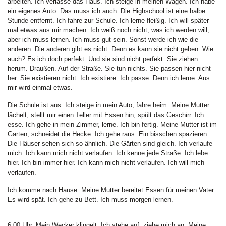
arbeiten. Ich verlasse das Haus. Ich steige in meinen Wagen. Ich habe
ein eigenes Auto. Das muss ich auch. Die Highschool ist eine halbe
Stunde entfernt. Ich fahre zur Schule. Ich lerne fleißig. Ich will später
mal etwas aus mir machen. Ich weiß noch nicht, was ich werden will,
aber ich muss lernen. Ich muss gut sein. Sonst werde ich wie die
anderen. Die anderen gibt es nicht. Denn es kann sie nicht geben. Wie
auch? Es ich doch perfekt. Und sie sind nicht perfekt. Sie ziehen
herum. Draußen. Auf der Straße. Sie tun nichts. Sie passen hier nicht
her. Sie existieren nicht. Ich existiere. Ich passe. Denn ich lerne. Aus
mir wird einmal etwas.
Die Schule ist aus. Ich steige in mein Auto, fahre heim. Meine Mutter
lächelt, stellt mir einen Teller mit Essen hin, spült das Geschirr. Ich
esse. Ich gehe in mein Zimmer, lerne. Ich bin fertig. Meine Mutter ist im
Garten, schneidet die Hecke. Ich gehe raus. Ein bisschen spazieren.
Die Häuser sehen sich so ähnlich. Die Gärten sind gleich. Ich verlaufe
mich. Ich kann mich nicht verlaufen. Ich kenne jede Straße. Ich lebe
hier. Ich bin immer hier. Ich kann mich nicht verlaufen. Ich will mich
verlaufen.
Ich komme nach Hause. Meine Mutter bereitet Essen für meinen Vater.
Es wird spät. Ich gehe zu Bett. Ich muss morgen lernen.
6:00 Uhr. Mein Wecker klingelt. Ich stehe auf, ziehe mich an. Meine