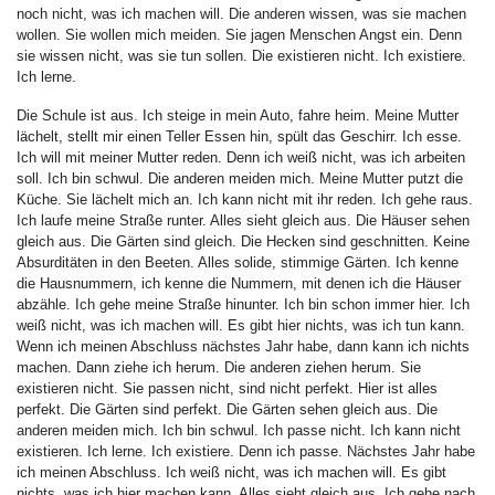
noch nicht, was ich machen will. Die anderen wissen, was sie machen
wollen. Sie wollen mich meiden. Sie jagen Menschen Angst ein. Denn
sie wissen nicht, was sie tun sollen. Die existieren nicht. Ich existiere.
Ich lerne.
Die Schule ist aus. Ich steige in mein Auto, fahre heim. Meine Mutter
lächelt, stellt mir einen Teller Essen hin, spült das Geschirr. Ich esse.
Ich will mit meiner Mutter reden. Denn ich weiß nicht, was ich arbeiten
soll. Ich bin schwul. Die anderen meiden mich. Meine Mutter putzt die
Küche. Sie lächelt mich an. Ich kann nicht mit ihr reden. Ich gehe raus.
Ich laufe meine Straße runter. Alles sieht gleich aus. Die Häuser sehen
gleich aus. Die Gärten sind gleich. Die Hecken sind geschnitten. Keine
Absurditäten in den Beeten. Alles solide, stimmige Gärten. Ich kenne
die Hausnummern, ich kenne die Nummern, mit denen ich die Häuser
abzähle. Ich gehe meine Straße hinunter. Ich bin schon immer hier. Ich
weiß nicht, was ich machen will. Es gibt hier nichts, was ich tun kann.
Wenn ich meinen Abschluss nächstes Jahr habe, dann kann ich nichts
machen. Dann ziehe ich herum. Die anderen ziehen herum. Sie
existieren nicht. Sie passen nicht, sind nicht perfekt. Hier ist alles
perfekt. Die Gärten sind perfekt. Die Gärten sehen gleich aus. Die
anderen meiden mich. Ich bin schwul. Ich passe nicht. Ich kann nicht
existieren. Ich lerne. Ich existiere. Denn ich passe. Nächstes Jahr habe
ich meinen Abschluss. Ich weiß nicht, was ich machen will. Es gibt
nichts, was ich hier machen kann. Alles sieht gleich aus. Ich gehe nach