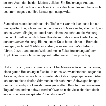
sollten. Auch den beiden Mädels zuliebe. Ein Beziehungs-Aus aus
diesem
Grund, und dann noch so kurz vor den Abschlüssen, hätte sich
bestimmt negativ auf ihre Leistungen ausgewirkt.
Zumindest redete ich mir das ein. Tief in mir war mir klar, dass ich auf
Zeit spielte. Klar, ich war mir sicher, dass ich Mario liebte, aber nicht, ob
ich es
wollte
. Mir ging es dabei nicht einmal zu sehr um die Meinung
meiner Umwelt – natürlich beeinflusste auch das meine Gedanken –,
sondern
meine
Meinung. Bis zu jenem Kuss hatte ich nie in Betracht
gezogen, nicht auf Mädels zu stehen, also kein
normales
Leben zu
führen. Jetzt stand meine Welt und meine Zukunftsplanung auf dem
Kopf. Alles, was ich bisher geplant hatte, war im Prinzip nichtig.
Und so zog ich, wann immer ich nicht bei Mario – oder er bei mir – war,
diese ganze Beziehung in Zweifel. Klar, es war wunderschön, sogar die
Tatsache, dass wir noch nicht weiter als Oralsex gegangen waren. Aber
ich konnte diese doofen Stimmen in mir nicht zum Schweigen bringen,
die mich ständig zur Umkehr bewegen wollten. Konnte man von einem
Tag auf den andren schwul werden? War es nicht vielleicht nicht doch
einfach nur eine verspätete Pubertätsphase?