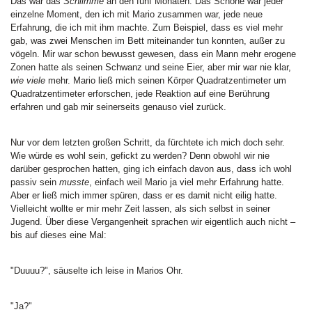
Das war das
Schlimme
an den fünf Monaten. Das Schöne war jeder
einzelne Moment, den ich mit Mario zusammen war, jede neue
Erfahrung, die ich mit ihm machte. Zum Beispiel, dass es viel mehr
gab, was zwei Menschen im Bett miteinander tun konnten, außer zu
vögeln. Mir war schon bewusst gewesen, dass ein Mann mehr erogene
Zonen hatte als seinen Schwanz und seine Eier, aber mir war nie klar,
wie viele
mehr. Mario ließ mich seinen Körper Quadratzentimeter um
Quadratzentimeter erforschen, jede Reaktion auf eine Berührung
erfahren und gab mir seinerseits genauso viel zurück.
Nur vor dem letzten großen Schritt, da fürchtete ich mich doch sehr.
Wie würde es wohl sein, gefickt zu werden? Denn obwohl wir nie
darüber gesprochen hatten, ging ich einfach davon aus, dass ich wohl
passiv sein
musste
, einfach weil Mario ja viel mehr Erfahrung hatte.
Aber er ließ mich immer spüren, dass er es damit nicht eilig hatte.
Vielleicht wollte er mir mehr Zeit lassen, als sich selbst in seiner
Jugend. Über diese Vergangenheit sprachen wir eigentlich auch nicht –
bis auf dieses eine Mal:
"Duuuu?", säuselte ich leise in Marios Ohr.
"Ja?"