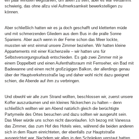
ein paar Minuten wegstahlen, um allein zu sein, aber es war verdammt
schwierig, das ohne allzu viel Aufmerksamkeit bewerkstelligen zu
können.
Aber schließlich hatten wir es ja doch geschafft und kletterten müde
und mit schmerzenden Gliedern aus dem Bus in die pralle Sonne
Spaniens. Aber auch wenn in der Ferne schon das Meer lockte,
mussten wir erst einmal unsere Zimmer beziehen. Wir hatten kleine
Appartements mit einer Küchenzeile – wir hatten uns für
Selbstversorgungsurlaub entschieden. Es gab zwei Zimmer mit je
einem Doppelbett und einen Aufenthaltsraum mit Fernseher, ein Bad mit
Badewanne und einen recht großzügigen Balkon, der allerdings genau
über der Hauptverkehrsstraße lag und daher wohl nicht dazu geeignet
schien, die Abende auf ihm zu verbringen.
Und obwohl wir alle zum Strand wollten, beschlossen wir, zuerst unsere
Koffer auszuräumen und ein kleines Nickerchen zu halten – denn
schließlich wollten wir am Abend natürlich gleich die berüchtigte
Partymeile des Ortes besuchen und dazu sollten wir ausgeruht sein.
Das Meer würde uns schon nicht davonlaufen. Ich bezog mit Vanessa
das Zimmer, das zum Hof des Hotels wies, während die beiden anderen
sich in dem Raum einrichteten, der ebenfalls zur Hauptstraße
ausgerichtet war. Nachdem wir alles in den Schränken verstaut hatten,