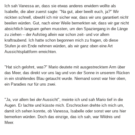
Ich sah Vanessa an, dass sie etwas anderes erwidern wollte als
Isabelle, die aber zuerst sagte: "Na gut, aber beeilt euch, ja?" Wir
nickten schnell, obwohl ich mir sicher war, dass wir uns garantiert
nicht
beeilen würden. Gut, nach einer Weile bemerkten wir, dass wir gar nicht
absichtlich langsam gehen mussten, um den Spaziergang in die Länge
zu ziehen – der Aufstieg allein war schon zeit- und vor allem
kraftraubend. Ich hatte schon begonnen mich zu fragen, ob diese
Stufen je ein Ende nehmen würden, als wir ganz oben eine Art
Aussichtsplattform erreichten.
"Hat sich gelohnt, was?" Mario deutete mit ausgestrecktem Arm über
das Meer, das direkt vor uns lag und von der Sonne in unserem Rücken
in ein strahlendes Blau getaucht wurde. Niemand sonst war hier oben,
ein Paradies nur für uns zwei.
"Ja, vor allem bei
der
Aussicht", meinte ich und sah Mario tief in die
Augen. Er lachte und küsste mich. Erschrocken drehte ich mich um,
damit ich sehen konnte, ob Vanessa, Isabelle oder sonst wer uns hier
bemerken würden. Doch das einzige, das ich sah, war Wildnis und
Meer.