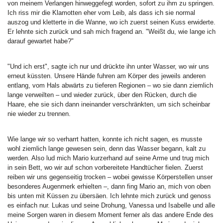
von meinem Verlangen hinweggefegt worden, sofort zu ihm zu springen.
Ich riss mir die Klamotten eher vom Leib, als dass ich sie normal
auszog und kletterte in die Wanne, wo ich zuerst seinen Kuss erwiderte.
Er lehnte sich zurück und sah mich fragend an. "Weißt du, wie lange ich
darauf gewartet habe?"
"Und ich erst", sagte ich nur und drückte ihn unter Wasser, wo wir uns
erneut küssten. Unsere Hände fuhren am Körper des jeweils anderen
entlang, vom Hals abwärts zu tieferen Regionen – wo sie dann ziemlich
lange verweilten – und wieder zurück, über den Rücken, durch die
Haare, ehe sie sich dann ineinander verschränkten, um sich scheinbar
nie wieder zu trennen.
Wie lange wir so verharrt hatten, konnte ich nicht sagen, es musste
wohl ziemlich lange gewesen sein, denn das Wasser begann, kalt zu
werden. Also lud mich Mario kurzerhand auf seine Arme und trug mich
in sein Bett, wo wir auf schon vorbereitete Handtücher fielen. Zuerst
reiben wir uns gegenseitig trocken – wobei gewisse Körperstellen unser
besonderes Augenmerk erhielten –, dann fing Mario an, mich von oben
bis unten mit Küssen zu übersäen. Ich lehnte mich zurück und genoss
es einfach nur. Lukas und seine Drohung, Vanessa und Isabelle und alle
meine Sorgen waren in diesem Moment ferner als das andere Ende des