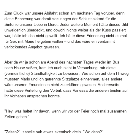
Zum Glück war unsere Abifahrt schon am nächsten Tag vorüber, denn
diese Erinnerung war damit sozusagen der Schlussakkord für die
Sinfonie unserer Liebe in Lloret. Jeder weitere Moment hätte dieses Bild
unweigerlich überdeckt, und obwohl nichts weiter als der Kuss passiert
war, hätte ich das nicht gewollt. Ich hätte diese Erinnerung nicht einmal
für Sex mit Mario hergeben wollen – und das wäre ein verdammt
verlockendes Angebot gewesen.
Aber da wir ja schon am Abend des nächsten Tages wieder im Bus
nach Hause saßen, kam ich auch nicht in Versuchung, mir diese
(vermeintliche) Standhaftigkeit zu beweisen. Wie schon auf dem Hinweg
mussten Mario und ich getrennte Sitzplätze einnehmen, alles andere
wäre unseren Freundinnen nicht zu erklären gewesen. Andererseits
hatte diese Verteilung den Vorteil, dass Vanessa die anderen beiden auf
ihr Vorhaben ansprechen konnte.
"Hey, was haltet ihr davon, wenn wir vor der Feier noch mal zusammen
Zelten gehen."
"Zelten?" Isabelle sah etwas skeptisch drein. "Wo denn?"