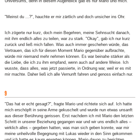
Universums, denn in diesem Augenblick gab es nur Mario und mich.
"Meinst du ...?", hauchte er mir zärtlich und doch unsicher ins Ohr.
Ich zögerte nur kurz, doch mein Begehren, meine Sehnsucht danach,
mit ihm endlich
alles
zu teilen, war zu stark. "Okay", gab ich nur kurz
zurück und ließ mich fallen. Was auch immer geschehen würde, das
Vertrauen, das ich für diesen Moment Mario gegenüber aufbrachte,
würde mir niemand mehr nehmen können. Es war beinahe stärker als
die Liebe, die ich zu ihm empfand, wenn auch auf andere Weise. Ich
wusste, dass alles, was jetzt passierte, in Ordnung war, weil er es mit
mir machte. Daher ließ ich alle Vernunft fahren und genoss einfach nur.
"Das hat er echt gesagt?", fragte Mario und richtete sich auf. Ich hatte
mich erschöpft in seine Arme gekuschelt und wurde nun etwas unsanft
aus dieser Berührung gerissen. Erst nachdem ich mit Mario den letzten
Schritt in unserer Beziehung gegangen war und wir uns endlich alles –
wirklich alles – gegeben hatten, was man sich geben konnte, war mir
meine unheilvolle Begegnung mit Lukas wieder in den Sinn gekommen
und ich hatte es kaum erwarten können, Mario davon zu berichten.