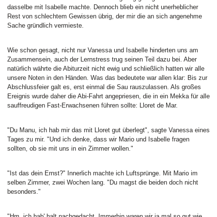
dasselbe mit Isabelle machte. Dennoch blieb ein nicht unerheblicher
Rest von schlechtem Gewissen übrig, der mir die an sich angenehme
Sache gründlich vermieste.
Wie schon gesagt, nicht nur Vanessa und Isabelle hinderten uns am
Zusammensein, auch der Lernstress trug seinen Teil dazu bei. Aber
natürlich währte die Abiturzeit nicht ewig und schließlich hatten wir alle
unsere Noten in den Händen. Was das bedeutete war allen klar: Bis zur
Abschlussfeier galt es, erst einmal die Sau rauszulassen. Als großes
Ereignis wurde daher die Abi-Fahrt angepriesen, die in ein Mekka für alle
sauffreudigen Fast-Erwachsenen führen sollte: Lloret de Mar.
"Du Manu, ich hab mir das mit Lloret gut überlegt", sagte Vanessa eines
Tages zu mir. "Und ich denke, dass wir Mario und Isabelle fragen
sollten, ob sie mit uns in ein Zimmer wollen."
"Ist das dein Ernst?" Innerlich machte ich Luftsprünge. Mit Mario im
selben Zimmer, zwei Wochen lang. "Du magst die beiden doch nicht
besonders."
"Hm, ich hab' halt nachgedacht. Immerhin waren wir ja mal so gut wie