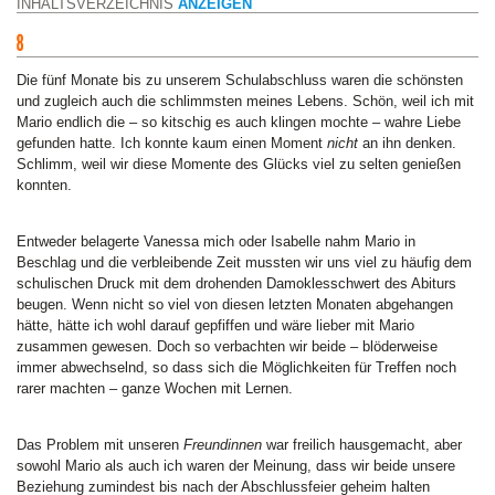
INHALTSVERZEICHNIS
ANZEIGEN
Die fünf Monate bis zu unserem Schulabschluss waren die schönsten
und zugleich auch die schlimmsten meines Lebens. Schön, weil ich mit
Mario endlich die – so kitschig es auch klingen mochte – wahre Liebe
gefunden hatte. Ich konnte kaum einen Moment
nicht
an ihn denken.
Schlimm, weil wir diese Momente des Glücks viel zu selten genießen
konnten.
Entweder belagerte Vanessa mich oder Isabelle nahm Mario in
Beschlag und die verbleibende Zeit mussten wir uns viel zu häufig dem
schulischen Druck mit dem drohenden Damoklesschwert des Abiturs
beugen. Wenn nicht so viel von diesen letzten Monaten abgehangen
hätte, hätte ich wohl darauf gepfiffen und wäre lieber mit Mario
zusammen gewesen. Doch so verbachten wir beide – blöderweise
immer abwechselnd, so dass sich die Möglichkeiten für Treffen noch
rarer machten – ganze Wochen mit Lernen.
Das Problem mit unseren
Freundinnen
war freilich hausgemacht, aber
sowohl Mario als auch ich waren der Meinung, dass wir beide unsere
Beziehung zumindest bis nach der Abschlussfeier geheim halten