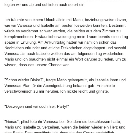
legten wir uns ab und schliefen auch sofort ein.
Ich träumte von einem Urlaub allein mit Mario, beziehungsweise davon,
wie wir Vanessa und Isabelle am besten loswerden könnten. Bestimmt
würde es verdammt schwer werden, die beiden aus dem Zimmer zu
komplimentieren. Erstaunlicherweise ging mein Traum bereits einen Tag
später in Erfüllung. Am Ankunftstag hatten wir nämlich schon das
Nachtleben erkundet und etliche Diskotheken abgeklappert und sowohl
Vanessa als auch Isabelle wollten das am folgenden Tag wiederholen.
Mario und ich brauchten nicht einmal ein Wort darüber zu reden, um zu
wissen, dass das unsere Chance war.
"Schon wieder Disko?", fragte Mario gelangweilt, als Isabelle ihren und
Vanessas Plan für die Abendgestaltung bekannt gab. Er schielte
verschwörerisch zu mir herüber. Ich nickte leicht und grinste.
"Deswegen sind wir doch hier. Party!"
"Genau", pflichtete ihr Vanessa bei. Seitdem sie beschlossen hatte,
Mario und Isabelle zu verzeihen, waren die beiden wieder ein Herz und
eine Seele. Fast argwöhnte ich, dass sie das Ganze absichtlich