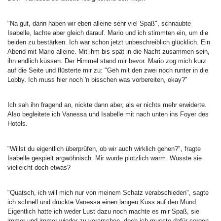
"Na gut, dann haben wir eben alleine sehr viel Spaß", schnaubte
Isabelle, lachte aber gleich darauf. Mario und ich stimmten ein, um die
beiden zu bestärken. Ich war schon jetzt unbeschreiblich glücklich. Ein
Abend mit Mario alleine. Mit ihm bis spät in die Nacht zusammen sein,
ihn endlich küssen. Der Himmel stand mir bevor. Mario zog mich kurz
auf die Seite und flüsterte mir zu: "Geh mit den zwei noch runter in die
Lobby. Ich muss hier noch 'n bisschen was vorbereiten, okay?"
Ich sah ihn fragend an, nickte dann aber, als er nichts mehr erwiderte.
Also begleitete ich Vanessa und Isabelle mit nach unten ins Foyer des
Hotels.
"Willst du eigentlich überprüfen, ob wir auch wirklich gehen?", fragte
Isabelle gespielt argwöhnisch. Mir wurde plötzlich warm. Wusste sie
vielleicht doch etwas?
"Quatsch, ich will mich nur von meinem Schatz verabschieden", sagte
ich schnell und drückte Vanessa einen langen Kuss auf den Mund.
Eigentlich hatte ich weder Lust dazu noch machte es mir Spaß, sie
immer und immer wieder zu verarschen, doch ich musste dafür sorgen,