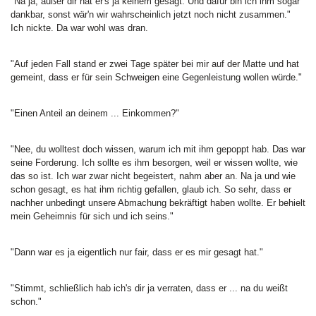
"Na ja, außer dir hat er's ja keinem gesagt. Und dafür bin ich ihm sogar
dankbar, sonst wär'n wir wahrscheinlich jetzt noch nicht zusammen."
Ich nickte. Da war wohl was dran.
"Auf jeden Fall stand er zwei Tage später bei mir auf der Matte und hat
gemeint, dass er für sein Schweigen eine Gegenleistung wollen würde."
"Einen Anteil an deinem ... Einkommen?"
"Nee, du wolltest doch wissen, warum ich mit ihm gepoppt hab. Das war
seine Forderung. Ich sollte es ihm besorgen, weil er wissen wollte, wie
das so ist. Ich war zwar nicht begeistert, nahm aber an. Na ja und wie
schon gesagt, es hat ihm richtig gefallen, glaub ich. So sehr, dass er
nachher unbedingt unsere Abmachung bekräftigt haben wollte. Er behielt
mein Geheimnis für sich und ich seins."
"Dann war es ja eigentlich nur fair, dass er es mir gesagt hat."
"Stimmt, schließlich hab ich's dir ja verraten, dass er ... na du weißt
schon."