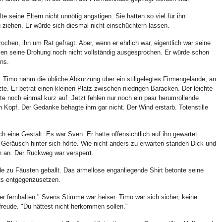
te seine Eltern nicht unnötig ängstigen. Sie hatten so viel für ihn
 ziehen. Er würde sich diesmal nicht einschüchtern lassen.
ochen, ihn um Rat gefragt. Aber, wenn er ehrlich war, eigentlich war seine
ven seine Drohung noch nicht vollständig ausgesprochen. Er würde schon
ens.
t. Timo nahm die übliche Abkürzung über ein stillgelegtes Firmengelände, an
zte. Er betrat einen kleinen Platz zwischen niedrigen Baracken. Der leichte
chte noch einmal kurz auf. Jetzt fehlen nur noch ein paar herumrollende
Kopf. Der Gedanke behagte ihm gar nicht. Der Wind erstarb. Totenstille
 eine Gestalt. Es war Sven. Er hatte offensichtlich auf ihn gewartet.
n Geräusch hinter sich hörte. Wie nicht anders zu erwarten standen Dick und
h an. Der Rückweg war versperrt.
 zu Fäusten geballt. Das ärmellose enganliegende Shirt betonte seine
ts entgegenzusetzen.
hier fernhalten." Svens Stimme war heiser. Timo war sich sicher, keine
reude. "Du hättest nicht herkommen sollen."