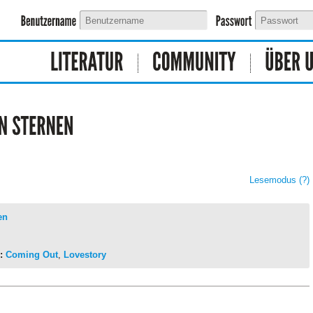
Lesemodus
(?)
en
:
Coming Out
,
Lovestory