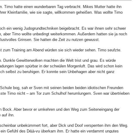
n. Timo hatte einen wunderbaren Tag verbracht. Mikes Mutter hatte ihn
 ihrer Kleinfamilie, wie sie sagte, willkommen geheißen. Was wollte Timo
ch ein wenig Judogrundtechniken beigebracht. Es war ihnen sehr schwer
en, aber Timo wollte unbedingt weiterkommen. Außerdem hatten sie ja noch
lustvolles Grinsen. Sie hatten die Zeit zu nutzen gewusst.
st zum Training am Abend würden sie sich wieder sehen. Timo seufzte.
 Dunkle Gewitterwolken machten die Welt trist und grau. Es würde
adungen lagen spürbar in der schwülen Morgenluft. Das wird schon kein
ch selbst zu beruhigen. Er konnte sein Unbehagen aber nicht ganz
Schule bog, sah er Sven mit seinen beiden beiden idiotischen Freunden
sste Timo nicht – am Tor zum Schulhof herumlungern. Sven war übertrieben
inen Bock. Aber bevor er umkehren und den Weg zum Seiteneingang der
 auf ihn.
 scheinbar unbekümmert fort, aber Dick und Doof versperrten ihm den Weg.
ein Gefühl des Déjà-vu überkam ihm. Er hatte ein verdammt ungutes