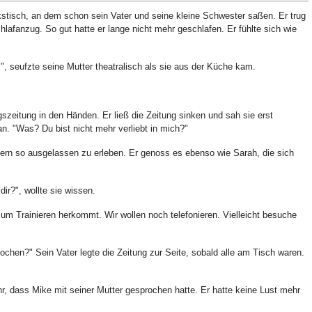
stisch, an dem schon sein Vater und seine kleine Schwester saßen. Er trug
afanzug. So gut hatte er lange nicht mehr geschlafen. Er fühlte sich wie
", seufzte seine Mutter theatralisch als sie aus der Küche kam.
gszeitung in den Händen. Er ließ die Zeitung sinken und sah sie erst
n. "Was? Du bist nicht mehr verliebt in mich?"
ltern so ausgelassen zu erleben. Er genoss es ebenso wie Sarah, die sich
ir?", wollte sie wissen.
zum Trainieren herkommt. Wir wollen noch telefonieren. Vielleicht besuche
rochen?" Sein Vater legte die Zeitung zur Seite, sobald alle am Tisch waren.
hr, dass Mike mit seiner Mutter gesprochen hatte. Er hatte keine Lust mehr