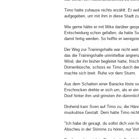
Timo hatte zuhause nichts erzählt. Er woll
aufgegeben, um mit ihm in diese Stadt zu
Wie gerne hätte er mit Mike darüber gespr
Entscheidung schon gefallen, da hatte S
damit fertig werden. So hoffte er wenigst
Der Weg zur Trainingshalle war nicht wei
das die Trainingshalle unmittelbar angren
Wind, der ihn bisher begleitet hatte, fris
Dornenbüsche, schoss es Timo durch den 
machte sich breit. Ruhe vor dem Sturm.
Aus dem Schatten einer Baracke löste sich
Erschrocken drehte er sich um, als er ei
Doof hinter ihm und grinsten ihn dümmlic
Drohend kam Sven auf Timo zu, die Hände
muskulöse Gestalt. Dem hatte Timo nich
"Ich habe dir gesagt, du sollst dich von 
Abscheu in der Stimme zu hören, nur Vorf