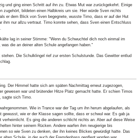
tzig und ging einen Schritt auf ihn zu. Etwas Mut war zurückgekehrt. Einige
n zugehört, bildeten einen Halbkreis um sie. Hier würde Sven nichts
 als er dem Blick von Sven begegnete, wusste Timo, dass er auf der Hut
r ihm nur allzu vertraut. Timo konnte sehen, dass Sven einen Entschluss
.
skälte lag in seiner Stimme: "Wenn du Schwuchtel dich noch einmal im
e, was die an deiner alten Schule angefangen haben."
stehen. Die Schulklingel rief zur ersten Schulstunde. Das Gewitter entlud
chlag.
ing. Der Himmel hatte sich am späten Nachmittag erneut zugezogen,
her gewesen war und brütender Hitze Platz gemacht hatte. Er schien Timos
, sagte sich Timo.
 wahrgenommen. Wie in Trance war der Tag um ihn herum abgelaufen, als
ht gewusst, wie er der Klasse sagen sollte, dass er schwul war. Es gab ja
t verheimlicht. Es ging die anderen schlicht nichts an. Aber auf diese Weise
chelten hinter seinem Rücken. Andere warfen ihm neugierige bis
enen so wie Sven zu denken, der ihn keines Blickes gewürdigt hatte. Das
r alten Schule, in der auch der Fremdenhass gepflegt worden war.