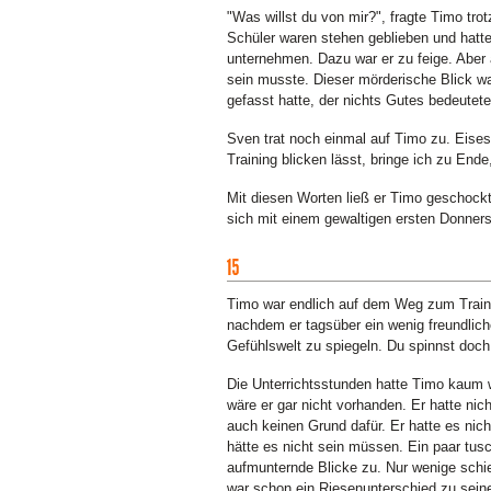
"Was willst du von mir?", fragte Timo tro
Schüler waren stehen geblieben und hatte
unternehmen. Dazu war er zu feige. Aber
sein musste. Dieser mörderische Blick wa
gefasst hatte, der nichts Gutes bedeutete
Sven trat noch einmal auf Timo zu. Eise
Training blicken lässt, bringe ich zu End
Mit diesen Worten ließ er Timo geschockt 
sich mit einem gewaltigen ersten Donners
Timo war endlich auf dem Weg zum Train
nachdem er tagsüber ein wenig freundlic
Gefühlswelt zu spiegeln. Du spinnst doch
Die Unterrichtsstunden hatte Timo kaum
wäre er gar nicht vorhanden. Er hatte nic
auch keinen Grund dafür. Er hatte es nich
hätte es nicht sein müssen. Ein paar tus
aufmunternde Blicke zu. Nur wenige schi
war schon ein Riesenunterschied zu seine