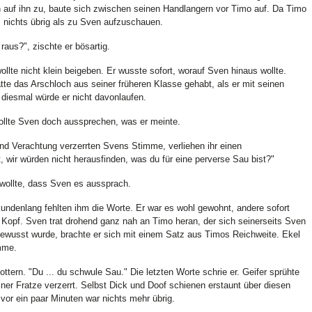
n auf ihn zu, baute sich zwischen seinen Handlangern vor Timo auf. Da Timo
m nichts übrig als zu Sven aufzuschauen.
raus?", zischte er bösartig.
ollte nicht klein beigeben. Er wusste sofort, worauf Sven hinaus wollte.
e das Arschloch aus seiner früheren Klasse gehabt, als er mit seinen
diesmal würde er nicht davonlaufen.
 Sollte Sven doch aussprechen, was er meinte.
nd Verachtung verzerrten Svens Stimme, verliehen ihr einen
 wir würden nicht herausfinden, was du für eine perverse Sau bist?"
r wollte, dass Sven es aussprach.
undenlang fehlten ihm die Worte. Er war es wohl gewohnt, andere sofort
Kopf. Sven trat drohend ganz nah an Timo heran, der sich seinerseits Sven
 bewusst wurde, brachte er sich mit einem Satz aus Timos Reichweite. Ekel
mme.
ottern. "Du ... du schwule Sau." Die letzten Worte schrie er. Geifer sprühte
er Fratze verzerrt. Selbst Dick und Doof schienen erstaunt über diesen
vor ein paar Minuten war nichts mehr übrig.