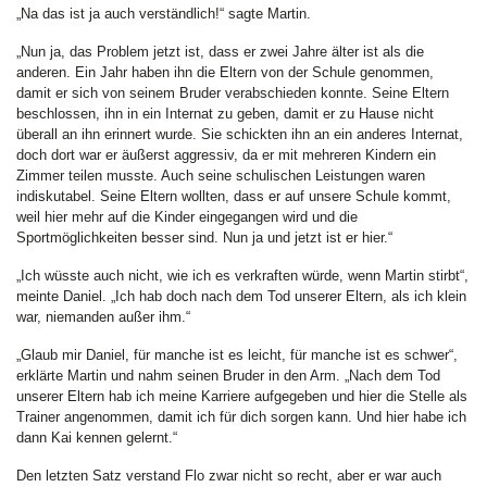
„Na das ist ja auch verständlich!“ sagte Martin.
„Nun ja, das Problem jetzt ist, dass er zwei Jahre älter ist als die
anderen. Ein Jahr haben ihn die Eltern von der Schule genommen,
damit er sich von seinem Bruder verabschieden konnte. Seine Eltern
beschlossen, ihn in ein Internat zu geben, damit er zu Hause nicht
überall an ihn erinnert wurde. Sie schickten ihn an ein anderes Internat,
doch dort war er äußerst aggressiv, da er mit mehreren Kindern ein
Zimmer teilen musste. Auch seine schulischen Leistungen waren
indiskutabel. Seine Eltern wollten, dass er auf unsere Schule kommt,
weil hier mehr auf die Kinder eingegangen wird und die
Sportmöglichkeiten besser sind. Nun ja und jetzt ist er hier.“
„Ich wüsste auch nicht, wie ich es verkraften würde, wenn Martin stirbt“,
meinte Daniel. „Ich hab doch nach dem Tod unserer Eltern, als ich klein
war, niemanden außer ihm.“
„Glaub mir Daniel, für manche ist es leicht, für manche ist es schwer“,
erklärte Martin und nahm seinen Bruder in den Arm. „Nach dem Tod
unserer Eltern hab ich meine Karriere aufgegeben und hier die Stelle als
Trainer angenommen, damit ich für dich sorgen kann. Und hier habe ich
dann Kai kennen gelernt.“
Den letzten Satz verstand Flo zwar nicht so recht, aber er war auch