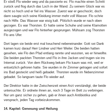
Er stieß Flo wieder weg und da passierte es: Flo machte einen Schritt
zurück und flog durch das Loch in der Wand. Zu seinem Glück war es
nicht so hoch und er fiel ins Wasser. Zuerst war er geschockt, doch
dann saugte sich seine Kleidung immer mehr voll Wasser. Flo schrie
nach Hilfe. Das Wasser war eisig kalt. Plötzlich wurde er nach oben
gezogen. Es war Thorsten. Er hatte seine Schuhe und seine Klamotten
ausgezogen und war Flo hinterher gesprungen. Mühsam zog Thorsten
Flo ans Ufer.
Dort lagen sie beide erst mal keuchend nebeneinander. Gott sei Dank
kamen kurz darauf Herr Lindner und Herr Weiler. Die beiden hatten
gesehen, wie Flo den Pfad entlang rannte und wussten, wo er hinwollte.
Die beiden packten Thorsten und Flo in ihre Jacken und trugen sie ins
Internat zurück. Von dem Rückweg bekam Flo kaum was mit, weil er
entsetzlich gefroren hatte. Sie wurden in ihr Zimmer getragen und sofort
ins Bad gesteckt und heiß gebadet. Thorsten wurde im Nebenzimmer
gebadet. So langsam taute Flo wieder auf.
Der Direktor hatte in der Zwischenzeit einen Arzt verständigt, der beide
untersuchte. Er ordnete ihnen an, noch 3 Tage im Bett zu verbringen.
Nur um ganz sicher zu gehen, gab er ihnen auch Antibiotika und
versprach, jeden Tag vorbeizukommen.
14. Kapitel: Genesung und Heilung