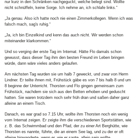
nur kurz in den Schränken nachgeguckt, welche belegt sind. Wollte
nicht schnüffeln, keine Sorge. Ich nehme an, ich schlafe links.“
„Ja genau. Also ich hatte noch nie einen Zimmerkollegen. Wenn ich was
falsch mach, sag's ruhig.“
„Ja, ich bin Einzelkind und kenn das auch nicht. Wir werden schon
miteinander klarkommen.“
Und so verging der erste Tag im Internat. Hätte Flo damals schon
gewusst, dass dieser Tag ihm den besten Freund im Leben bringen
würde, dann wäre vieles anders gelaufen.
Am nächsten Tag wurden sie um halb 7 geweckt, und zwar von Herrn
Lindner. Er teilte ihnen mit, Frühstück gäbe es von 7 bis halb 8 und um
8 beginne der Unterricht. Thorsten und Flo gingen gemeinsam zum
Frühstück, nachdem sie sich aus den Betten erhoben und geduscht
hatten. Sie waren trotzdem noch sehr früh dran und saßen daher ganz
alleine an einem Tisch.
Danach, es war grad so 7.15 Uhr, wollte ihm Thorsten noch ein wenig
vom Internat zeigen. Er zeigte ihm die verschiedenen Sportstätten, wie
z. B. das Schwimmbad und den Pfad, der zu einer Art Berghütte, wie
Thorsten es nannte, führte, die an einem See lag, und zu der er oft
alleine hinwanderte, wenn er, wie er sagte, allein sein wollte.