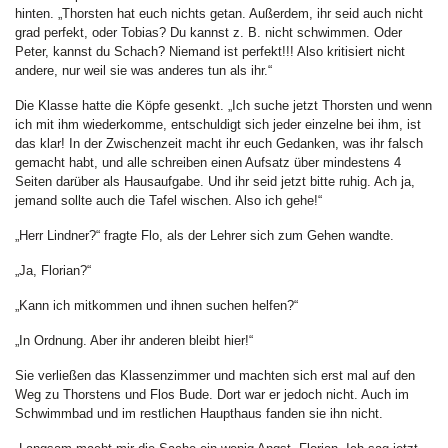
hinten. „Thorsten hat euch nichts getan. Außerdem, ihr seid auch nicht
grad perfekt, oder Tobias? Du kannst z. B. nicht schwimmen. Oder
Peter, kannst du Schach? Niemand ist perfekt!!! Also kritisiert nicht
andere, nur weil sie was anderes tun als ihr.“
Die Klasse hatte die Köpfe gesenkt. „Ich suche jetzt Thorsten und wenn
ich mit ihm wiederkomme, entschuldigt sich jeder einzelne bei ihm, ist
das klar! In der Zwischenzeit macht ihr euch Gedanken, was ihr falsch
gemacht habt, und alle schreiben einen Aufsatz über mindestens 4
Seiten darüber als Hausaufgabe. Und ihr seid jetzt bitte ruhig. Ach ja,
jemand sollte auch die Tafel wischen. Also ich gehe!“
„Herr Lindner?“ fragte Flo, als der Lehrer sich zum Gehen wandte.
„Ja, Florian?“
„Kann ich mitkommen und ihnen suchen helfen?“
„In Ordnung. Aber ihr anderen bleibt hier!“
Sie verließen das Klassenzimmer und machten sich erst mal auf den
Weg zu Thorstens und Flos Bude. Dort war er jedoch nicht. Auch im
Schwimmbad und im restlichen Haupthaus fanden sie ihn nicht.