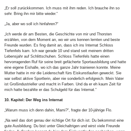
„Er soll zurückkommen. Ich muss mit ihm reden. Ich brauche ihn so
sehr. Bring ihn mir bitte wieder.“
„Ja, aber wo soll ich hinfahren?“
„Ich werde dir am Besten, die Geschichte von mir und Thorsten
erzählen, von dem Moment an, wo wir uns kennen lernten und beste
Freunde wurden. Es fing damit an, dass ich ins Internat Schloss
Tiefenfels kam. Ich war gerade 10 und stand seit meinem dritten
Lebensjahr auf Schlittschuhen. Schloss Tiefenfels hatte einen
hervorragenden Ruf für seine breit gefächerte Sportausbildung und hatte
eine eigene Eishalle, wo ich das ganze Jahr trainieren konnte. Meine
Mutter hatte in mir die Leidenschaft fürs Eiskunstlaufen geweckt. Sie
war selbst aktive Sportlerin, aber nie sonderlich erfolgreich. Mein Vater
ist Großindustrieller und macht in Farben. Und da er eh kaum Zeit für
mich hatte bezahlte er das Schulgeld für das Internat.“
10. Kapitel: Der Weg ins Internat
„Warum muss ich denn dahin, Mami?“, fragte der 10-jährige Flo.
„Na weil das dort genau der richtige Ort für dich ist. Du bekommst eine
gute Ausbildung. Du bist unter Gleichaltrigen und wirst viele Freunde