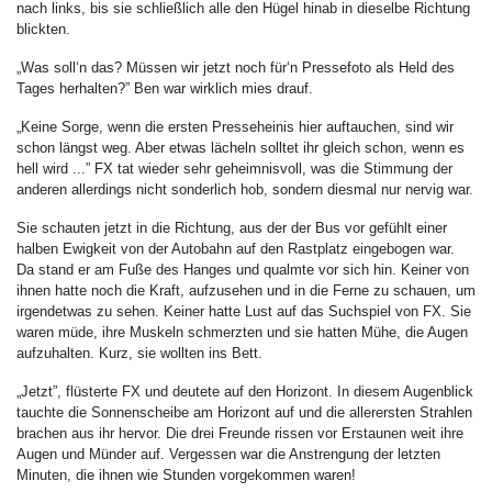
nach links, bis sie schließlich alle den Hügel hinab in dieselbe Richtung
blickten.
„Was soll‘n das? Müssen wir jetzt noch für‘n Pressefoto als Held des
Tages herhalten?” Ben war wirklich mies drauf.
„Keine Sorge, wenn die ersten Presseheinis hier auftauchen, sind wir
schon längst weg. Aber etwas lächeln solltet ihr gleich schon, wenn es
hell wird ...” FX tat wieder sehr geheimnisvoll, was die Stimmung der
anderen allerdings nicht sonderlich hob, sondern diesmal nur nervig war.
Sie schauten jetzt in die Richtung, aus der der Bus vor gefühlt einer
halben Ewigkeit von der Autobahn auf den Rastplatz eingebogen war.
Da stand er am Fuße des Hanges und qualmte vor sich hin. Keiner von
ihnen hatte noch die Kraft, aufzusehen und in die Ferne zu schauen, um
irgendetwas zu sehen. Keiner hatte Lust auf das Suchspiel von FX. Sie
waren müde, ihre Muskeln schmerzten und sie hatten Mühe, die Augen
aufzuhalten. Kurz, sie wollten ins Bett.
„Jetzt”, flüsterte FX und deutete auf den Horizont. In diesem Augenblick
tauchte die Sonnenscheibe am Horizont auf und die allerersten Strahlen
brachen aus ihr hervor. Die drei Freunde rissen vor Erstaunen weit ihre
Augen und Münder auf. Vergessen war die Anstrengung der letzten
Minuten, die ihnen wie Stunden vorgekommen waren!