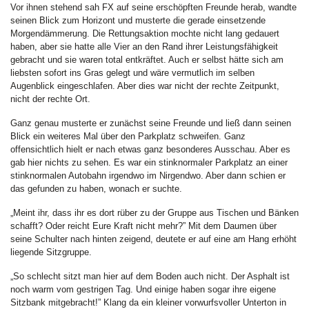
Vor ihnen stehend sah FX auf seine erschöpften Freunde herab, wandte
seinen Blick zum Horizont und musterte die gerade einsetzende
Morgendämmerung. Die Rettungsaktion mochte nicht lang gedauert
haben, aber sie hatte alle Vier an den Rand ihrer Leistungsfähigkeit
gebracht und sie waren total entkräftet. Auch er selbst hätte sich am
liebsten sofort ins Gras gelegt und wäre vermutlich im selben
Augenblick eingeschlafen. Aber dies war nicht der rechte Zeitpunkt,
nicht der rechte Ort.
Ganz genau musterte er zunächst seine Freunde und ließ dann seinen
Blick ein weiteres Mal über den Parkplatz schweifen. Ganz
offensichtlich hielt er nach etwas ganz besonderes Ausschau. Aber es
gab hier nichts zu sehen. Es war ein stinknormaler Parkplatz an einer
stinknormalen Autobahn irgendwo im Nirgendwo. Aber dann schien er
das gefunden zu haben, wonach er suchte.
„Meint ihr, dass ihr es dort rüber zu der Gruppe aus Tischen und Bänken
schafft? Oder reicht Eure Kraft nicht mehr?” Mit dem Daumen über
seine Schulter nach hinten zeigend, deutete er auf eine am Hang erhöht
liegende Sitzgruppe.
„So schlecht sitzt man hier auf dem Boden auch nicht. Der Asphalt ist
noch warm vom gestrigen Tag. Und einige haben sogar ihre eigene
Sitzbank mitgebracht!” Klang da ein kleiner vorwurfsvoller Unterton in