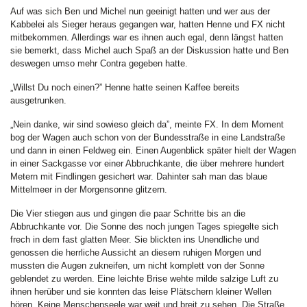
Auf was sich Ben und Michel nun geeinigt hatten und wer aus der
Kabbelei als Sieger heraus gegangen war, hatten Henne und FX nicht
mitbekommen. Allerdings war es ihnen auch egal, denn längst hatten
sie bemerkt, dass Michel auch Spaß an der Diskussion hatte und Ben
deswegen umso mehr Contra gegeben hatte.
„Willst Du noch einen?” Henne hatte seinen Kaffee bereits
ausgetrunken.
„Nein danke, wir sind sowieso gleich da”, meinte FX. In dem Moment
bog der Wagen auch schon von der Bundesstraße in eine Landstraße
und dann in einen Feldweg ein. Einen Augenblick später hielt der Wagen
in einer Sackgasse vor einer Abbruchkante, die über mehrere hundert
Metern mit Findlingen gesichert war. Dahinter sah man das blaue
Mittelmeer in der Morgensonne glitzern.
Die Vier stiegen aus und gingen die paar Schritte bis an die
Abbruchkante vor. Die Sonne des noch jungen Tages spiegelte sich
frech in dem fast glatten Meer. Sie blickten ins Unendliche und
genossen die herrliche Aussicht an diesem ruhigen Morgen und
mussten die Augen zukneifen, um nicht komplett von der Sonne
geblendet zu werden. Eine leichte Brise wehte milde salzige Luft zu
ihnen herüber und sie konnten das leise Plätschern kleiner Wellen
hören. Keine Menschenseele war weit und breit zu sehen. Die Straße,