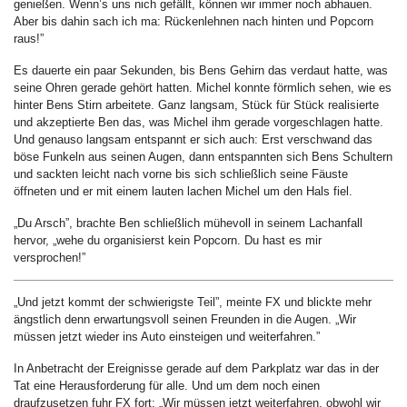
genießen. Wenn’s uns nich gefällt, können wir immer noch abhauen.
Aber bis dahin sach ich ma: Rückenlehnen nach hinten und Popcorn
raus!”
Es dauerte ein paar Sekunden, bis Bens Gehirn das verdaut hatte, was
seine Ohren gerade gehört hatten. Michel konnte förmlich sehen, wie es
hinter Bens Stirn arbeitete. Ganz langsam, Stück für Stück realisierte
und akzeptierte Ben das, was Michel ihm gerade vorgeschlagen hatte.
Und genauso langsam entspannt er sich auch: Erst verschwand das
böse Funkeln aus seinen Augen, dann entspannten sich Bens Schultern
und sackten leicht nach vorne bis sich schließlich seine Fäuste
öffneten und er mit einem lauten lachen Michel um den Hals fiel.
„Du Arsch”, brachte Ben schließlich mühevoll in seinem Lachanfall
hervor, „wehe du organisierst kein Popcorn. Du hast es mir
versprochen!”
„Und jetzt kommt der schwierigste Teil”, meinte FX und blickte mehr
ängstlich denn erwartungsvoll seinen Freunden in die Augen. „Wir
müssen jetzt wieder ins Auto einsteigen und weiterfahren.”
In Anbetracht der Ereignisse gerade auf dem Parkplatz war das in der
Tat eine Herausforderung für alle. Und um dem noch einen
draufzusetzen fuhr FX fort: „Wir müssen jetzt weiterfahren, obwohl wir