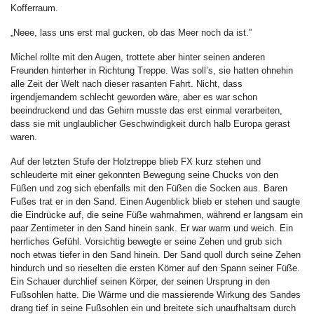
Kofferraum.
„Neee, lass uns erst mal gucken, ob das Meer noch da ist.”
Michel rollte mit den Augen, trottete aber hinter seinen anderen
Freunden hinterher in Richtung Treppe. Was soll’s, sie hatten ohnehin
alle Zeit der Welt nach dieser rasanten Fahrt. Nicht, dass
irgendjemandem schlecht geworden wäre, aber es war schon
beeindruckend und das Gehirn musste das erst einmal verarbeiten,
dass sie mit unglaublicher Geschwindigkeit durch halb Europa gerast
waren.
Auf der letzten Stufe der Holztreppe blieb FX kurz stehen und
schleuderte mit einer gekonnten Bewegung seine Chucks von den
Füßen und zog sich ebenfalls mit den Füßen die Socken aus. Baren
Fußes trat er in den Sand. Einen Augenblick blieb er stehen und saugte
die Eindrücke auf, die seine Füße wahrnahmen, während er langsam ein
paar Zentimeter in den Sand hinein sank. Er war warm und weich. Ein
herrliches Gefühl. Vorsichtig bewegte er seine Zehen und grub sich
noch etwas tiefer in den Sand hinein. Der Sand quoll durch seine Zehen
hindurch und so rieselten die ersten Körner auf den Spann seiner Füße.
Ein Schauer durchlief seinen Körper, der seinen Ursprung in den
Fußsohlen hatte. Die Wärme und die massierende Wirkung des Sandes
drang tief in seine Fußsohlen ein und breitete sich unaufhaltsam durch