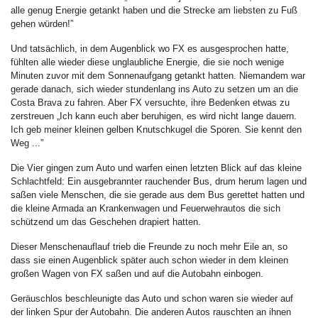
alle genug Energie getankt haben und die Strecke am liebsten zu Fuß
gehen würden!”
Und tatsächlich, in dem Augenblick wo FX es ausgesprochen hatte,
fühlten alle wieder diese unglaubliche Energie, die sie noch wenige
Minuten zuvor mit dem Sonnenaufgang getankt hatten. Niemandem war
gerade danach, sich wieder stundenlang ins Auto zu setzen um an die
Costa Brava zu fahren. Aber FX versuchte, ihre Bedenken etwas zu
zerstreuen „Ich kann euch aber beruhigen, es wird nicht lange dauern.
Ich geb meiner kleinen gelben Knutschkugel die Sporen. Sie kennt den
Weg ...”
Die Vier gingen zum Auto und warfen einen letzten Blick auf das kleine
Schlachtfeld: Ein ausgebrannter rauchender Bus, drum herum lagen und
saßen viele Menschen, die sie gerade aus dem Bus gerettet hatten und
die kleine Armada an Krankenwagen und Feuerwehrautos die sich
schützend um das Geschehen drapiert hatten.
Dieser Menschenauflauf trieb die Freunde zu noch mehr Eile an, so
dass sie einen Augenblick später auch schon wieder in dem kleinen
großen Wagen von FX saßen und auf die Autobahn einbogen.
Geräuschlos beschleunigte das Auto und schon waren sie wieder auf
der linken Spur der Autobahn. Die anderen Autos rauschten an ihnen