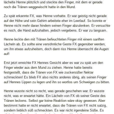
lächelte Henne plötzlich und steckte den Finger, mit dem er gerade
noch die Tränen weggewischt hatte in den Mund.
Zu spät erkannte FX, was Henne vorhatte. Er war geistig nicht gerade
auf der Höhe und sein Gehirn arbeitete eher im Leerlauf. So konnte er
Henne nicht mehr daran hindern seinen Finger abzulenken. Er versuchte
es noch, die Hand aufzuhalten, jedoch vergebens. Er war zu langsam.
Henne leckte den mit Tränen befeuchteten Finger mit einem sanften
Lächeln ab. Es sollte eine versöhnliche Geste FX gegenüber werden,
um ihn etwas aufzuheitern, doch dann riss Henne überrascht die Augen
auf!
Erst jetzt erreichte FX Hennes Gesicht aber es war zu spät um den
Finger wieder aus dem Mund zu ziehen. Henne hatte bereits
festgestellt, dass die Tränen von FX wie zuckersüßer Nektar
schmeckten! Es blieb FX also nichts anderes übrig, als seinen Finger
auf Hennes Lippen zu legen und ihn so wortlos um Schweigen zu bitten.
Henne wusste nicht so recht, was gerade geschehen war. Er wusste
nicht, was er erwartet hätte. Ein Lächeln von FX ob seiner Geste des
Tränen leckens. Selbst gar keine Reaktion wäre okay gewesen. Aber
bestimmt hatte er nicht erwartet, dass die Tränen von FX nicht salzig,
sondern lieblich süß schmeckten. Es war nicht irgendeine Süße. Es