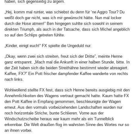
haben, sich gegenseitig zu ärgern.
„Hej, komm mal runter, was schiebst du denn für ‘ne Aggro Tour? Du
weißt doch gar nicht, was ich mir gewünscht hätte. Nun mal locker
durch die Hose atmen!” Ben hingegen suhlte sich sowohl in seinem
direkten Triumph, als auch in der Tatsache, dass sich Michel angeblich
so auf den Schlips getreten fühlte.
„Kinder, einigt euch!” FX spielte die Ungeduld nur.
„Okay, wenn zwei sich streiten, freut sich der Dritte”, meinte Henne
ganz entspannt. „Mach mal die Ankunft in einer halben Stunde, bitte. In
der Zeit haben sich die beiden Streithähne bestimmt wieder abreagiert.
Kaffee, FX?” Ein Pott frischer dampfender Kaffee wanderte von rechts
nach links.
Wohlwollend stellte FX fest, dass sich Henne bereits ausgiebig mit den
Annehmlichkeiten des Wagens vertraut gemacht hatte. Kaum hatte FX
den Pott Kaffee in Empfang genommen, beschleunigte der Wagen
erneut. Aus den vormals vorbeiziehenden Landschaften wurden nur
noch horizontale Striche, bunte Schlieren. Vorne aus der
Windschutzscheibe heraus war kaum mehr als ein Tunnelblick
erkennbar. Die Welt draußen flog im wahrsten Sinne des Wortes nur so
an ihnen vorbei.