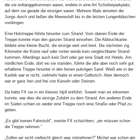
die sie entlanggekommen waren, endete in eine Art Schotterparkplatz,
auf dem sie gerade die einzigen waren. Mehrere Male atmeten die
Jungs durch und ließen die Meeresluft bis in die letzten Lungenbläschen
vordringen.
Eine Holztreppe führte hinunter zum Strand. Vom oberen Ende der
Treppe konnte man den ganzen Strand einsehen. Die Abbruchkante
bildete eine kleine Bucht, die einzige weit und breit. Die nächsten zig
Kilometer die Küste rauf oder runter würde kein vergleichbarer Strand
kommen. Allerdings auch kein Dorf oder gar eine Stadt mit Hotels. Am
nördlichen Ende, dort wo sie standen, führte die alte aber noch sehr gut
erhaltene Treppe hinunter in den feinen pulvrigen Sand. Weiß wie in der
Karibik war er nicht, vielmehr hatte er einen Gelbstich. Aber dennoch
war er ganz fein und frei von Kieseln oder Steinen.
Da hatte FX sie in ein kleines Idyll entführt. Soweit man es erkennen
konnte, war dies die einzige Zufahrt zu dem Strand. Am anderen Ende
im Süden schien es weder eine Treppe noch eine Straße oder Pfad zu
geben.
„Es gibt keinen Fahrstuhl”, meinte FX schüchtern, „wir müssen schon
die Treppe nehmen.”
„Sollen wir nicht vielleicht gleich was mitnehmen?” Michel war schon am