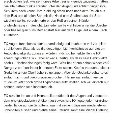
erschrocken fest, wie sehr diese Arbeit seine Freunde zugesetzt hatten.
Sie alle hatten dunkle Ränder unter den Augen und schlaff hingen ihre
Schultern nach vorne. Ihre Kleidung stank noch nach dem Rauch aus
dem Bus und als sich Ben mit der Hand eine Strähne aus der Stirn
wischen wollte, verschmierte er den Ruß an seinen Händen
ungleichmäßig im Gesicht. Ein jeder wollte viel lieber unter die Dusche
oder besser gleich ins Bett anstatt hier auf dem Hügel auf einem Tisch
zu stehen.
FX Augen funkelten wieder so verdächtig und leuchteten viel zu hell in
strahlendem Blau, als es die derzeitigen Lichtverhältnisse auf diesem
Autobahnparkplatz zulassen würden. Flüchtig bemerkte Henne FX‘
erwartungsvollen Blick, aber er war zu fertig, als dass sein Gehirn jetzt
noch zu Höchstleistungen fähig wäre. Was hat er nun schon wieder vor?
Nur ganz entfernt in der hintersten Ecke seines Kopfes versuchte dieser
Gedanke an die Oberfläche zu gelangen. Aber der Gedanke schaffte es
einfach nicht und blieb unausgesprochen. Henne war einfach viel zu
müde um jetzt noch große Hypothesen aufzustellen. Ich will einfach nur
pennen! schrie sein innerstes ich.
FX strahlte ihn an und Henne rollte müde mit den Augen und versuchte
dem energiegeladenen Blicken auszuweichen. FX legte jedem einzelnen
beide Hände auf die Schultern, was mit seinem Gipsarm wieder etwas
unbeholfen aussah und drehte seine Freunde sanft eine Viertel Drehung