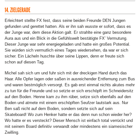
Erleichtert stellte FX fest, dass seine beiden Freunde DEN Jungen
gefunden und gerettet hatten. Als er ihn sah wusste er sofort, dass es
der Junge war, dem diese Aktion galt. Er strahlte eine ganz besondere
Aura aus und ein Blick in die Gefühlswelt bestätigte FX’ Vermutung.
Dieser Junge war sehr energiegeladen und hatte ein großes Potential.
Sie würden sich vermutlich eines Tages wiedersehen, da war er sich
sicher. Ein Lächeln huschte über seine Lippen, denn er freute sich
schon auf diesen Tag.
Michel sah sich um und fuhr sich mit der dreckigen Hand durch das
Haar. Alle Opfer lagen oder saßen in ausreichender Entfernung zum Bus
und waren bestmöglich versorgt. Es gab erst einmal nichts akutes mehr
zu tun für die Freunde und so setzte er sich erschöpft im Schneidersitz
auf den Boden. Henne kam zu ihm rüber, setze sich ebenfalls auf den
Boden und atmete mit einem erschöpften Seufzer lautstark aus. Nur
Ben saß nicht auf dem Boden, sondern setzte sich auf sein
Skateboard! Wo zum Henker hatte er das denn nun schon wieder her?
Wo hatte er es versteckt? Dieser Mensch ist einfach total verrückt und
mit seinem Board definitiv verwandt oder mindestens ein siamesischer
Zwilling.