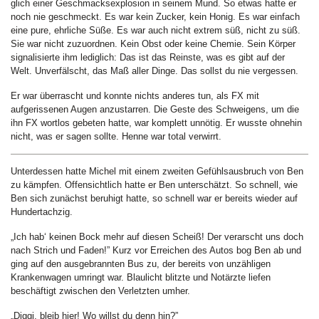
glich einer Geschmacksexplosion in seinem Mund. So etwas hatte er
noch nie geschmeckt. Es war kein Zucker, kein Honig. Es war einfach
eine pure, ehrliche Süße. Es war auch nicht extrem süß, nicht zu süß.
Sie war nicht zuzuordnen. Kein Obst oder keine Chemie. Sein Körper
signalisierte ihm lediglich: Das ist das Reinste, was es gibt auf der
Welt. Unverfälscht, das Maß aller Dinge. Das sollst du nie vergessen.
Er war überrascht und konnte nichts anderes tun, als FX mit
aufgerissenen Augen anzustarren. Die Geste des Schweigens, um die
ihn FX wortlos gebeten hatte, war komplett unnötig. Er wusste ohnehin
nicht, was er sagen sollte. Henne war total verwirrt.
Unterdessen hatte Michel mit einem zweiten Gefühlsausbruch von Ben
zu kämpfen. Offensichtlich hatte er Ben unterschätzt. So schnell, wie
Ben sich zunächst beruhigt hatte, so schnell war er bereits wieder auf
Hundertachzig.
„Ich hab‘ keinen Bock mehr auf diesen Scheiß! Der verarscht uns doch
nach Strich und Faden!” Kurz vor Erreichen des Autos bog Ben ab und
ging auf den ausgebrannten Bus zu, der bereits von unzähligen
Krankenwagen umringt war. Blaulicht blitzte und Notärzte liefen
beschäftigt zwischen den Verletzten umher.
„Diggi, bleib hier! Wo willst du denn hin?”