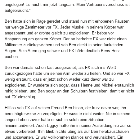
angelogen! Es reicht mir jetzt langsam. Mein Vertrauensvorschuss ist
aufgebraucht.”
Ben hatte sich in Rage geredet und stand nun mit erhobenen Fäusten
nur wenige Zentimeter vor FX. Jeder Muskel in seinem Körper war
angespannt und er drohte gleich zu explodieren. Er bebte vor
Anspannung am ganzen Körper. Der so bedrohte FX war nicht einen
Millimeter zurückgewichen und sah Ben direkt in seine funkelnden
Augen. Sein Atem ging schwer und FX hörte deutlich Bens Herz
pochen.
Ben war damals schon fast ausgerastet, als FX sich ins Weiß
zurückgezogen hatte um seinen Arm wieder zu heilen. Und so war FX
wenig erstaunt, dass er jetzt schon wieder kurz davor war zu
explodieren. Er wunderte sich sogar, dass Henne und Michel erstaunlich
ruhig blieben, und Ben sogar an den Schultern festhielten, damit er nicht
auf FX einschlug.
Hilflos sah FX auf seinen Freund Ben hinab, der kurz davor war, ihn
berechtigterweise zu verprügeln. Er wusste nicht weiter. Nie in seinem
langen Leben zuvor hatte er sich in solch eine Situation
hineinmanövriert. Auch Eggsy hatte ihn in seiner Ausbildung nie auf so
etwas vorbereitet. Ihm blieb nichts übrig als auf Ben herabzuschauen
und abzuwarten. Er war vollkommen planlos und verunsichert. Ein