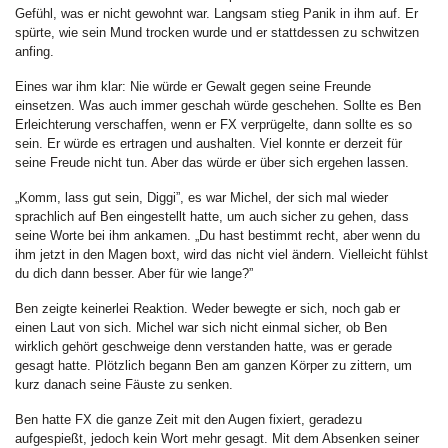
Gefühl, was er nicht gewohnt war. Langsam stieg Panik in ihm auf. Er
spürte, wie sein Mund trocken wurde und er stattdessen zu schwitzen
anfing.
Eines war ihm klar: Nie würde er Gewalt gegen seine Freunde
einsetzen. Was auch immer geschah würde geschehen. Sollte es Ben
Erleichterung verschaffen, wenn er FX verprügelte, dann sollte es so
sein. Er würde es ertragen und aushalten. Viel konnte er derzeit für
seine Freude nicht tun. Aber das würde er über sich ergehen lassen.
„Komm, lass gut sein, Diggi”, es war Michel, der sich mal wieder
sprachlich auf Ben eingestellt hatte, um auch sicher zu gehen, dass
seine Worte bei ihm ankamen. „Du hast bestimmt recht, aber wenn du
ihm jetzt in den Magen boxt, wird das nicht viel ändern. Vielleicht fühlst
du dich dann besser. Aber für wie lange?”
Ben zeigte keinerlei Reaktion. Weder bewegte er sich, noch gab er
einen Laut von sich. Michel war sich nicht einmal sicher, ob Ben
wirklich gehört geschweige denn verstanden hatte, was er gerade
gesagt hatte. Plötzlich begann Ben am ganzen Körper zu zittern, um
kurz danach seine Fäuste zu senken.
Ben hatte FX die ganze Zeit mit den Augen fixiert, geradezu
aufgespießt, jedoch kein Wort mehr gesagt. Mit dem Absenken seiner