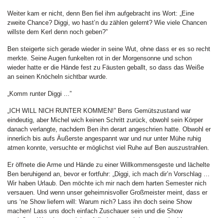
Weiter kam er nicht, denn Ben fiel ihm aufgebracht ins Wort: „Eine
zweite Chance? Diggi, wo hast’n du zählen gelernt? Wie viele Chancen
willste dem Kerl denn noch geben?”
Ben steigerte sich gerade wieder in seine Wut, ohne dass er es so recht
merkte. Seine Augen funkelten rot in der Morgensonne und schon
wieder hatte er die Hände fest zu Fäusten geballt, so dass das Weiße
an seinen Knöcheln sichtbar wurde.
„Komm runter Diggi ...”
„ICH WILL NICH RUNTER KOMMEN!” Bens Gemütszustand war
eindeutig, aber Michel wich keinen Schritt zurück, obwohl sein Körper
danach verlangte, nachdem Ben ihn derart angeschrien hatte. Obwohl er
innerlich bis aufs Äußerste angespannt war und nur unter Mühe ruhig
atmen konnte, versuchte er möglichst viel Ruhe auf Ben auszustrahlen.
Er öffnete die Arme und Hände zu einer Willkommensgeste und lächelte
Ben beruhigend an, bevor er fortfuhr: „Diggi, ich mach dir’n Vorschlag …
Wir haben Urlaub. Den möchte ich mir nach dem harten Semester nich
versauen. Und wenn unser geheimnisvoller Großmeister meint, dass er
uns ‘ne Show liefern will: Warum nich? Lass ihn doch seine Show
machen! Lass uns doch einfach Zuschauer sein und die Show