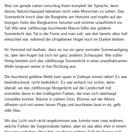
Was sie gerade sahen verschlug ihnen komplett die Sprache, denn
dieses Naturschauspiel bekamen nicht viele Menschen zu sehen: Das
Sonnenlicht kroch über die Bergkette am Horizont und tropfte auf der
hiesigen Seite des Bergkamms herunter und strömte unaufhörlich ins
Tal! Wie eine zähflüssige leuchtende Masse füllte das goldene
Sonnenlicht das Tal in der Ferne und man sah, wie dort bereits alles hell
erleuchtet war, während die Umgebenen Hügel noch im Dunkel blieben.
Ihr Verstand rief lauthals, dass es nur ein ganz normaler Sonnenaufgang
ist, aber den Augen bot sich ein ganz anderes Schauspiel. Wie süßer
Honig breitete sich das zähflüssige Sonnenlicht in einer unaufhaltsamen
Welle langsam weiter in ihre Richtung aus.
Die leuchtend goldene Welle kam quasi in Zeitlupe immer näher! Es war
beeindruckend, nicht bedrohlich. Es war einfach nur schön, denn
überall, wo das zähflüssige Morgenlicht auf die Landschaft traf,
erstrahlte diese in den kräftigsten Farben, die man sich überhaupt
vorstellen konnte: Bäume in sattem Grün, Blumen auf der Wiese
öffneten sich mit einem leisen Plopp und leuchteten bunt in rot, gelb
oder blau.
Wo das Licht noch nicht angekommen war, konnte man zwar erahnen,
welche Farben die Gegenstände hatten, aber es war alles eher in einem
blau-grau gehalten. Aber dort, wo dieser goldene Saft der Sonne sich