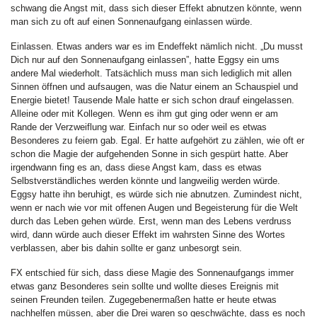
schwang die Angst mit, dass sich dieser Effekt abnutzen könnte, wenn
man sich zu oft auf einen Sonnenaufgang einlassen würde.
Einlassen. Etwas anders war es im Endeffekt nämlich nicht. „Du musst
Dich nur auf den Sonnenaufgang einlassen”, hatte Eggsy ein ums
andere Mal wiederholt. Tatsächlich muss man sich lediglich mit allen
Sinnen öffnen und aufsaugen, was die Natur einem an Schauspiel und
Energie bietet! Tausende Male hatte er sich schon drauf eingelassen.
Alleine oder mit Kollegen. Wenn es ihm gut ging oder wenn er am
Rande der Verzweiflung war. Einfach nur so oder weil es etwas
Besonderes zu feiern gab. Egal. Er hatte aufgehört zu zählen, wie oft er
schon die Magie der aufgehenden Sonne in sich gespürt hatte. Aber
irgendwann fing es an, dass diese Angst kam, dass es etwas
Selbstverständliches werden könnte und langweilig werden würde.
Eggsy hatte ihn beruhigt, es würde sich nie abnutzen. Zumindest nicht,
wenn er nach wie vor mit offenen Augen und Begeisterung für die Welt
durch das Leben gehen würde. Erst, wenn man des Lebens verdruss
wird, dann würde auch dieser Effekt im wahrsten Sinne des Wortes
verblassen, aber bis dahin sollte er ganz unbesorgt sein.
FX entschied für sich, dass diese Magie des Sonnenaufgangs immer
etwas ganz Besonderes sein sollte und wollte dieses Ereignis mit
seinen Freunden teilen. Zugegebenermaßen hatte er heute etwas
nachhelfen müssen, aber die Drei waren so geschwächte, dass es noch