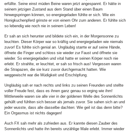
erfüllte. Seine einst müden Beine waren jetzt angespannt. Er hätte in
seinem jetzigen Zustand aus dem Stand über einen Baum
hinwegspringen können, so energiegeladen fühlte er sich. Wie ein
Honigkuchenpferd grinste er von einem Ohr zum anderen. Er fühlte sich
so lebendig wie noch nie in seinem Leben!
Er sah an sich herunter und bildete sich ein, in der Morgensonne zu
leuchten. Dieser Körper war so kräftig und energiegeladen wie niemals
zuvor! Es fühlte sich genial an. Ungläubig starrte er auf seine Hände,
öffnete die Finger und schloss sie wieder zur Faust und öffnete sie
wieder. So energiegeladen und vital hatte er seinen Körper noch nie
erlebt. Er strahlte, er leuchtet, er sah so frisch aus! Vergessen waren
die Strapazen, die sie kurz zuvor durchgemacht hatten. Wie
weggewischt war die Müdigkeit und Erschöpfung.
Ungläubig sah er nach rechts und links zu seinen Freunden und stellte
voller Freude fest, dass es ihnen ganz genau so erging wie ihm!
Mittlerweile waren sie alle vier in der goldenen Welle des Sonnenlichts
gehüllt und fühlten sich besser als jemals zuvor. Sie sahen sich an und
jeder wusste, dass alle dasselbe dachten: Wie geil ist das denn bitte?
Ein Orgasmus ist nichts dagegen!
Auch FX sah mehr als zufrieden aus. Er kannte diesen Zauber des
Sonnenlichts und hatte ihn bereits unzählige Male erlebt. Immer wieder