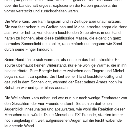
über die Landschaft ergoss, explodierten die Farben geradezu, die
vorher versteckt und zurückgehalten waren.
Die Welle kam. Sie kam langsam und in Zeitlupe aber unaufhaltsam.
Sie war fast schon zum Greifen nah und Michel streckte sogar die Hand
aus, weil er hoffte, von diesem leuchtenden Sirup etwas in der Hand
halten zu können, aber diese zähflüssige Masse, die eigentlich ganz
normales Sonnenlicht sein sollte, rann einfach nur langsam wie Sand
durch seine Finger hindurch.
Seine Hand fühlte sich warm an, als er sie in das Licht streckte. Er
spürte überhaupt keinen Widerstand, nur eine wohlige Wärme, die in ihn
hineinströmte. Pure Energie hatte er zwischen den Fingern und Michel
begann, damit zu spielen. Die Haut seiner Hand leuchtete kräftig und
gesund in dem Sonnenlicht, während der Rest seines Armes noch im
Schatten war und ganz blass aussah.
Die Wellenfront kam näher und war nun nur noch wenige Zentimeter von
den Gesichtern der vier Freunde entfernt. Sie schien dort einen
Augenblick innezuhalten und abzuwarten, wie wohl die Reaktion dieser
Menschen sein würde. Diese Menschen, FX‘ Freunde, starrten immer
noch ungläubig mit weit aufgerissenen Augen auf die leicht wabernde
leuchtende Wand.