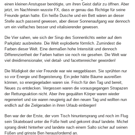
einen kleinen Anstupser benötigte, um ihren Geist dafür zu öffnen. Aber
jetzt, im Nachhinein wusste FX, dass er genau das Richtige für seine
Freunde getan hatte. Ein heiße Dusche und ein Bett wären an dieser
Stelle auch passend gewesen, aber dieser Sonnenaufgang war dennoch
um ein vielfaches besser und vitalisierender gewesen.
Die Vier sahen, wie sich der Sirup des Sonnenlichts weiter auf dem
Parkplatz ausbreitete. Die Welt explodierte förmlich. Zumindest die
Farben dieser Welt. Eine dermaßen hohe Intensität und dennoch
Differenziertheit der Farben hatten sie noch nie gesehen. Die Welt war
viel dreidimensionaler, viel detail- und facettenreicher geworden!
Die Müdigkeit der vier Freunde war wie weggeblasen. Sie sprühten nur
so vor Energie und Begeisterung. Ein jeder hätte Bäume ausreißen
können, so energiegeladen waren sie. Frisch für den Tag und bereit,
Neues zu entdecken. Vergessen waren die vorausgegangen Strapazen
der Rettungsaktion nicht. Aber ihre gequälten Körper waren wieder
regeneriert und sie waren neugierig auf den neuen Tag und wollten nun
endlich auf die Zielgeraden in ihren Urlaub einbiegen!
Ben war der der Erste, der vom Tisch hinuntersprang und noch im Flug
sein Skateboard unter die Füße hielt und gekonnt drauf landete. Michel
sprang direkt hinterher und landete nach einem Salto sicher auf seinen
Füßen und grinste Ben herausfordernd an.