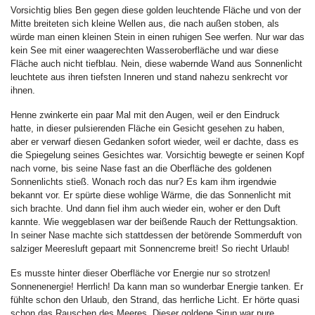
Vorsichtig blies Ben gegen diese golden leuchtende Fläche und von der
Mitte breiteten sich kleine Wellen aus, die nach außen stoben, als
würde man einen kleinen Stein in einen ruhigen See werfen. Nur war das
kein See mit einer waagerechten Wasseroberfläche und war diese
Fläche auch nicht tiefblau. Nein, diese wabernde Wand aus Sonnenlicht
leuchtete aus ihren tiefsten Inneren und stand nahezu senkrecht vor
ihnen.
Henne zwinkerte ein paar Mal mit den Augen, weil er den Eindruck
hatte, in dieser pulsierenden Fläche ein Gesicht gesehen zu haben,
aber er verwarf diesen Gedanken sofort wieder, weil er dachte, dass es
die Spiegelung seines Gesichtes war. Vorsichtig bewegte er seinen Kopf
nach vorne, bis seine Nase fast an die Oberfläche des goldenen
Sonnenlichts stieß. Wonach roch das nur? Es kam ihm irgendwie
bekannt vor. Er spürte diese wohlige Wärme, die das Sonnenlicht mit
sich brachte. Und dann fiel ihm auch wieder ein, woher er den Duft
kannte. Wie weggeblasen war der beißende Rauch der Rettungsaktion.
In seiner Nase machte sich stattdessen der betörende Sommerduft von
salziger Meeresluft gepaart mit Sonnencreme breit! So riecht Urlaub!
Es musste hinter dieser Oberfläche vor Energie nur so strotzen!
Sonnenenergie! Herrlich! Da kann man so wunderbar Energie tanken. Er
fühlte schon den Urlaub, den Strand, das herrliche Licht. Er hörte quasi
schon das Rauschen des Meeres. Dieser goldene Sirup war pure