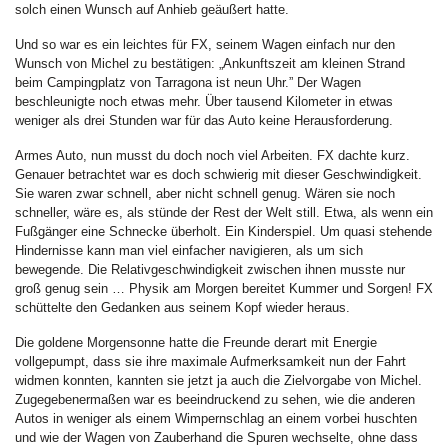
solch einen Wunsch auf Anhieb geäußert hatte.
Und so war es ein leichtes für FX, seinem Wagen einfach nur den
Wunsch von Michel zu bestätigen: „Ankunftszeit am kleinen Strand
beim Campingplatz von Tarragona ist neun Uhr.” Der Wagen
beschleunigte noch etwas mehr. Über tausend Kilometer in etwas
weniger als drei Stunden war für das Auto keine Herausforderung.
Armes Auto, nun musst du doch noch viel Arbeiten. FX dachte kurz.
Genauer betrachtet war es doch schwierig mit dieser Geschwindigkeit.
Sie waren zwar schnell, aber nicht schnell genug. Wären sie noch
schneller, wäre es, als stünde der Rest der Welt still. Etwa, als wenn ein
Fußgänger eine Schnecke überholt. Ein Kinderspiel. Um quasi stehende
Hindernisse kann man viel einfacher navigieren, als um sich
bewegende. Die Relativgeschwindigkeit zwischen ihnen musste nur
groß genug sein … Physik am Morgen bereitet Kummer und Sorgen! FX
schüttelte den Gedanken aus seinem Kopf wieder heraus.
Die goldene Morgensonne hatte die Freunde derart mit Energie
vollgepumpt, dass sie ihre maximale Aufmerksamkeit nun der Fahrt
widmen konnten, kannten sie jetzt ja auch die Zielvorgabe von Michel.
Zugegebenermaßen war es beeindruckend zu sehen, wie die anderen
Autos in weniger als einem Wimpernschlag an einem vorbei huschten
und wie der Wagen von Zauberhand die Spuren wechselte, ohne dass