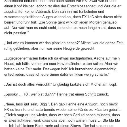
Skateboard herunter und stand auch schon vor FX. Zwar war er über
einen Kopf kleiner, jedoch tat dies der Entschlossenheit und Wut die er
ausstrahlte, keinen Abbruch. Ben sah ihn mit funkelnden und
zusammengekniffenen Augen wütend an, doch FX ließ sich davon nicht
beirren und fuhr fort: „Die Sonne geht wirklich jeden Morgen genauso
auf. Nur weil man es nicht sieht, bedeutet es noch lange nicht, dass es
nicht passiert!”
„Und warum konnten wir das plötzlich sehen?” Michel war die ganze Zeit
ruhig geblieben, aber nun war seine Neugierde geweckt.
„Zugegebenermaßen habe ich da etwas nachgeholfen. Asche auf mein
Haupt, ich hätte vorher um euer Einverständnis bitten sollen. Aber wir
hatten keine Zeit mehr. Deswegen hab‘ ich kurzerhand eigenmächtig
entschieden, dass ich eure Sinne dafür ein klein wenig schärfe.”
„Das ist doch alles verrückt!” Ungläubig kratzte sich Michel am Kopf.
„Spooky … FX, wer bist du???” Henne trat einen Schritt zurück.
„Neee, lass gut sein, Diggi”, Ben gab Henne eine Antwort, noch bevor
FX es konnte und hatte bereits wieder seine Hände zu Fäusten geballt.
„Gleich sagt er uns wieder, dass wir noch Geduld haben müssen, dass
er alles aufklären wird, dass das aber noch warten muss … Bla bla bla
… Ich hab‘ keinen Bock mehr auf diese Storys. Der hat uns genug