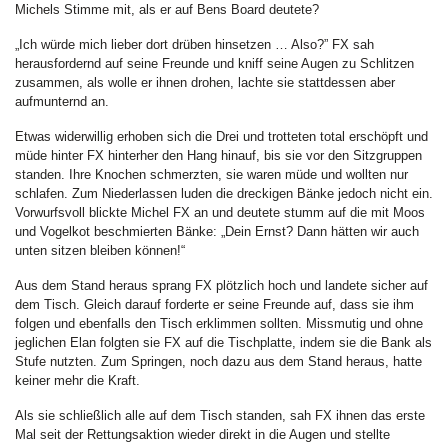
Michels Stimme mit, als er auf Bens Board deutete?
„Ich würde mich lieber dort drüben hinsetzen … Also?” FX sah
herausfordernd auf seine Freunde und kniff seine Augen zu Schlitzen
zusammen, als wolle er ihnen drohen, lachte sie stattdessen aber
aufmunternd an.
Etwas widerwillig erhoben sich die Drei und trotteten total erschöpft und
müde hinter FX hinterher den Hang hinauf, bis sie vor den Sitzgruppen
standen. Ihre Knochen schmerzten, sie waren müde und wollten nur
schlafen. Zum Niederlassen luden die dreckigen Bänke jedoch nicht ein.
Vorwurfsvoll blickte Michel FX an und deutete stumm auf die mit Moos
und Vogelkot beschmierten Bänke: „Dein Ernst? Dann hätten wir auch
unten sitzen bleiben können!“
Aus dem Stand heraus sprang FX plötzlich hoch und landete sicher auf
dem Tisch. Gleich darauf forderte er seine Freunde auf, dass sie ihm
folgen und ebenfalls den Tisch erklimmen sollten. Missmutig und ohne
jeglichen Elan folgten sie FX auf die Tischplatte, indem sie die Bank als
Stufe nutzten. Zum Springen, noch dazu aus dem Stand heraus, hatte
keiner mehr die Kraft.
Als sie schließlich alle auf dem Tisch standen, sah FX ihnen das erste
Mal seit der Rettungsaktion wieder direkt in die Augen und stellte