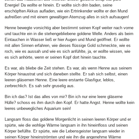
Energie! Da wollte er hinein. Er wollte sich drin baden, seine
erschöpften Akkus aufladen, wie ein Ertrinkender wollte er den Mund
aufreißen und mit einem gewaltigen Atemzug alles in sich aufsaugen!
Henne bewegte vorsichtig aber bestimmt seinen Kopf weiter nach vorne
und tauchte ein in die stehengebliebene goldene Welle. Anders als beim
Eintauchen in Wasser ließ er hier Augen und Mund geöffnet. Er wollte
mit allen Sinnen erfahren, wie dieses flüssige Gold schmeckte, wie es
roch, wie es aussah und wie es sich anfühlte, ja, er wollte wissen, wie
es sich anhörte, wenn er seinen Kopf dort hinein tauchte.
Es war, als bliebe die Zeit stehen. Es war, als wenn Henne aus seinem
Körper hinaustrat und sich daneben stellte. Er sah sich selbst, einen
leeren gläsernen Henne. Eine leere erstarrte Glasfigur, leblos,
zerbrechlich. Es sah sehr gruselig aus.
Bin ich das? Ist das alles von mir? Bin ich nur eine leere gläserne
Hülle? schoss es ihm durch den Kopf. Er hatte Angst. Henne wollte kein
leeres unbewegliches Aquarium sein!
Langsam floss das goldene Morgenlicht in seinen leeren Körper und er
spürte, wie die wohlige Wärme langsam in ihn hineinfloss und seinen
Körper befüllte. Er spürte, wie die Lebensgeister langsam wieder in
seinen Körper hineinströmten und wie ihn die angenehme Wärme