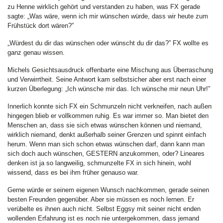
zu Henne wirklich gehört und verstanden zu haben, was FX gerade
sagte: „Was wäre, wenn ich mir wünschen würde, dass wir heute zum
Frühstück dort wären?”
„Würdest du dir das wünschen oder wünscht du dir das?” FX wollte es
ganz genau wissen.
Michels Gesichtsausdruck offenbarte eine Mischung aus Überraschung
und Verwirrtheit. Seine Antwort kam selbstsicher aber erst nach einer
kurzen Überlegung: „Ich wünsche mir das. Ich wünsche mir neun Uhr!”
Innerlich konnte sich FX ein Schmunzeln nicht verkneifen, nach außen
hingegen blieb er vollkommen ruhig. Es war immer so. Man bietet den
Menschen an, dass sie sich etwas wünschen können und niemand,
wirklich niemand, denkt außerhalb seiner Grenzen und spinnt einfach
herum. Wenn man sich schon etwas wünschen darf, dann kann man
sich doch auch wünschen, GESTERN anzukommen, oder? Lineares
denken ist ja so langweilig, schmunzelte FX in sich hinein, wohl
wissend, dass es bei ihm früher genauso war.
Gerne würde er seinem eigenen Wunsch nachkommen, gerade seinen
besten Freunden gegenüber. Aber sie müssen es noch lernen. Er
verübelte es ihnen auch nicht. Selbst Eggsy mit seiner nicht enden
wollenden Erfahrung ist es noch nie untergekommen, dass jemand