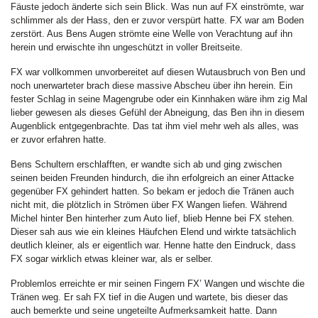
Fäuste jedoch änderte sich sein Blick. Was nun auf FX einströmte, war
schlimmer als der Hass, den er zuvor verspürt hatte. FX war am Boden
zerstört. Aus Bens Augen strömte eine Welle von Verachtung auf ihn
herein und erwischte ihn ungeschützt in voller Breitseite.
FX war vollkommen unvorbereitet auf diesen Wutausbruch von Ben und
noch unerwarteter brach diese massive Abscheu über ihn herein. Ein
fester Schlag in seine Magengrube oder ein Kinnhaken wäre ihm zig Mal
lieber gewesen als dieses Gefühl der Abneigung, das Ben ihn in diesem
Augenblick entgegenbrachte. Das tat ihm viel mehr weh als alles, was
er zuvor erfahren hatte.
Bens Schultern erschlafften, er wandte sich ab und ging zwischen
seinen beiden Freunden hindurch, die ihn erfolgreich an einer Attacke
gegenüber FX gehindert hatten. So bekam er jedoch die Tränen auch
nicht mit, die plötzlich in Strömen über FX Wangen liefen. Während
Michel hinter Ben hinterher zum Auto lief, blieb Henne bei FX stehen.
Dieser sah aus wie ein kleines Häufchen Elend und wirkte tatsächlich
deutlich kleiner, als er eigentlich war. Henne hatte den Eindruck, dass
FX sogar wirklich etwas kleiner war, als er selber.
Problemlos erreichte er mir seinen Fingern FX’ Wangen und wischte die
Tränen weg. Er sah FX tief in die Augen und wartete, bis dieser das
auch bemerkte und seine ungeteilte Aufmerksamkeit hatte. Dann