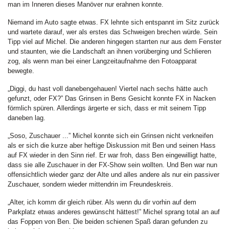
man im Inneren dieses Manöver nur erahnen konnte.
Niemand im Auto sagte etwas. FX lehnte sich entspannt im Sitz zurück
und wartete darauf, wer als erstes das Schweigen brechen würde. Sein
Tipp viel auf Michel. Die anderen hingegen starrten nur aus dem Fenster
und staunten, wie die Landschaft an ihnen vorüberging und Schlieren
zog, als wenn man bei einer Langzeitaufnahme den Fotoapparat
bewegte.
„Diggi, du hast voll danebengehauen! Viertel nach sechs hätte auch
gefunzt, oder FX?” Das Grinsen in Bens Gesicht konnte FX in Nacken
förmlich spüren. Allerdings ärgerte er sich, dass er mit seinem Tipp
daneben lag.
„Soso, Zuschauer ...” Michel konnte sich ein Grinsen nicht verkneifen
als er sich die kurze aber heftige Diskussion mit Ben und seinen Hass
auf FX wieder in den Sinn rief. Er war froh, dass Ben eingewilligt hatte,
dass sie alle Zuschauer in der FX-Show sein wollten. Und Ben war nun
offensichtlich wieder ganz der Alte und alles andere als nur ein passiver
Zuschauer, sondern wieder mittendrin im Freundeskreis.
„Alter, ich komm dir gleich rüber. Als wenn du dir vorhin auf dem
Parkplatz etwas anderes gewünscht hättest!” Michel sprang total an auf
das Foppen von Ben. Die beiden schienen Spaß daran gefunden zu