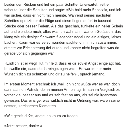
beiden den Rücken und lief ein paar Schritte. Unerwartet hielt er,
schaute über die Schulter und sagte: »Bis bald mein Schatz!«, und ich
war sicher, dass er nicht mich meinte. Während seines nächsten
Schrittes spreizte er die Flüge und diese flogen sofort in tausend
Stücke oder besser Federn. Als das geschah, funkelte ein heller Schein
auf und blendete mich; alles was ich wahrnahm war ein Geräusch, das
klang wie ein riesiger Schwarm fliegender Vögel und ein eisiges, leises
Lachen. Kaum war es verschwunden sackte ich in mich zusammen,
atmete vor Erleichterung tief durch und konnte nicht begreifen was da
gerade vor sich gegangen war.
»Endlich ist er weg! Tut mir leid, dass er dir soviel Angst eingejagt hat.
Ich wollte nie, dass du da reingezogen wirst. Es war immer mein
Wunsch dich zu schützen und dir zu helfen«, sprach jemand.
Im ersten Moment erschrak ich ,weil ich nicht wußte wer es war, doch
dann sah ich Patrick, der in meinen Armen lag. Er sah im Vergleich zu
vorher viel besser aus und es sah fast so aus, als sei nie irgendwas
gewesen. Das einzige, was wirklich nicht in Ordnung war, waren seine
nassen, zerrissenen Klamotten.
»Wie geht's dir?«, wagte ich kaum zu fragen.
»Jetzt besser, danke.«