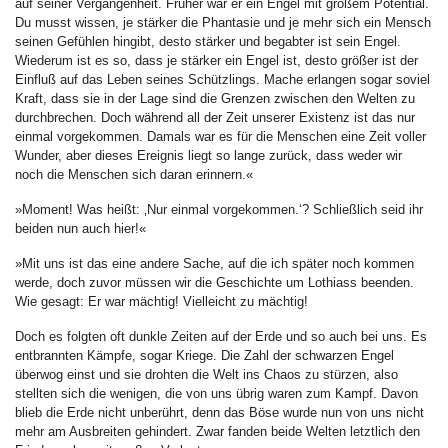
auf seiner Vergangenheit. Früher war er ein Engel mit großem Potential.
Du musst wissen, je stärker die Phantasie und je mehr sich ein Mensch
seinen Gefühlen hingibt, desto stärker und begabter ist sein Engel.
Wiederum ist es so, dass je stärker ein Engel ist, desto größer ist der
Einfluß auf das Leben seines Schützlings. Mache erlangen sogar soviel
Kraft, dass sie in der Lage sind die Grenzen zwischen den Welten zu
durchbrechen. Doch während all der Zeit unserer Existenz ist das nur
einmal vorgekommen. Damals war es für die Menschen eine Zeit voller
Wunder, aber dieses Ereignis liegt so lange zurück, dass weder wir
noch die Menschen sich daran erinnern.«
»Moment! Was heißt: ‚Nur einmal vorgekommen.‘? Schließlich seid ihr
beiden nun auch hier!«
»Mit uns ist das eine andere Sache, auf die ich später noch kommen
werde, doch zuvor müssen wir die Geschichte um Lothiass beenden.
Wie gesagt: Er war mächtig! Vielleicht zu mächtig!
Doch es folgten oft dunkle Zeiten auf der Erde und so auch bei uns. Es
entbrannten Kämpfe, sogar Kriege. Die Zahl der schwarzen Engel
überwog einst und sie drohten die Welt ins Chaos zu stürzen, also
stellten sich die wenigen, die von uns übrig waren zum Kampf. Davon
blieb die Erde nicht unberührt, denn das Böse wurde nun von uns nicht
mehr am Ausbreiten gehindert. Zwar fanden beide Welten letztlich den