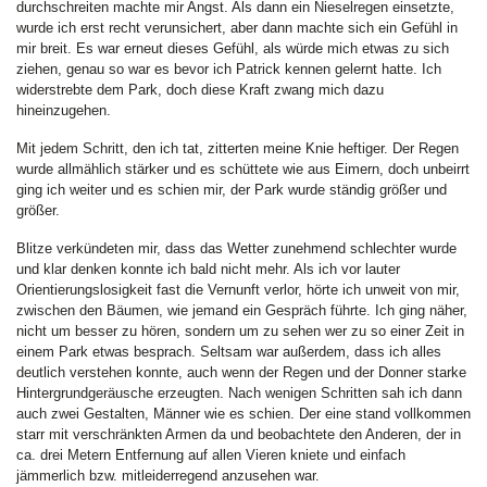
durchschreiten machte mir Angst. Als dann ein Nieselregen einsetzte,
wurde ich erst recht verunsichert, aber dann machte sich ein Gefühl in
mir breit. Es war erneut dieses Gefühl, als würde mich etwas zu sich
ziehen, genau so war es bevor ich Patrick kennen gelernt hatte. Ich
widerstrebte dem Park, doch diese Kraft zwang mich dazu
hineinzugehen.
Mit jedem Schritt, den ich tat, zitterten meine Knie heftiger. Der Regen
wurde allmählich stärker und es schüttete wie aus Eimern, doch unbeirrt
ging ich weiter und es schien mir, der Park wurde ständig größer und
größer.
Blitze verkündeten mir, dass das Wetter zunehmend schlechter wurde
und klar denken konnte ich bald nicht mehr. Als ich vor lauter
Orientierungslosigkeit fast die Vernunft verlor, hörte ich unweit von mir,
zwischen den Bäumen, wie jemand ein Gespräch führte. Ich ging näher,
nicht um besser zu hören, sondern um zu sehen wer zu so einer Zeit in
einem Park etwas besprach. Seltsam war außerdem, dass ich alles
deutlich verstehen konnte, auch wenn der Regen und der Donner starke
Hintergrundgeräusche erzeugten. Nach wenigen Schritten sah ich dann
auch zwei Gestalten, Männer wie es schien. Der eine stand vollkommen
starr mit verschränkten Armen da und beobachtete den Anderen, der in
ca. drei Metern Entfernung auf allen Vieren kniete und einfach
jämmerlich bzw. mitleiderregend anzusehen war.