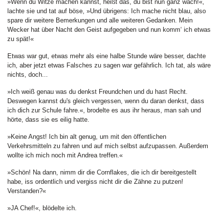
»Wenn du Witze machen kannst, heißt das, du bist nun ganz wach!«,
lachte sie und tat auf böse, »Und übrigens: Ich mache nicht blau, also
spare dir weitere Bemerkungen und alle weiteren Gedanken. Mein
Wecker hat über Nacht den Geist aufgegeben und nun komm‘ ich etwas
zu spät!«
Etwas war gut, etwas mehr als eine halbe Stunde wäre besser, dachte
ich, aber jetzt etwas Falsches zu sagen war gefährlich. Ich tat, als wäre
nichts, doch...
»Ich weiß genau was du denkst Freundchen und du hast Recht.
Deswegen kannst du's gleich vergessen, wenn du daran denkst, dass
ich dich zur Schule fahre.«, brodelte es aus ihr heraus, man sah und
hörte, dass sie es eilig hatte.
»Keine Angst! Ich bin alt genug, um mit den öffentlichen
Verkehrsmitteln zu fahren und auf mich selbst aufzupassen. Außerdem
wollte ich mich noch mit Andrea treffen.«
»Schön! Na dann, nimm dir die Cornflakes, die ich dir bereitgestellt
habe, iss ordentlich und vergiss nicht dir die Zähne zu putzen!
Verstanden?«
»JA Chef!«, blödelte ich.