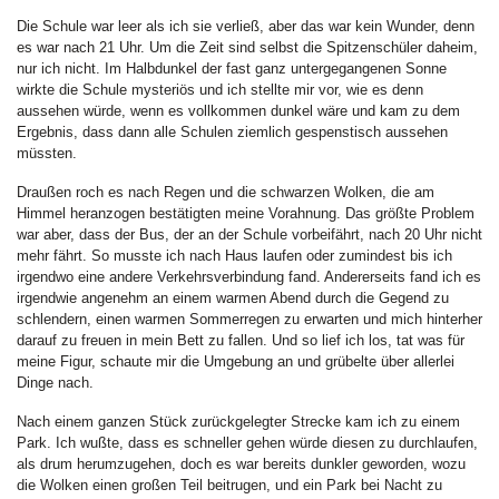
Die Schule war leer als ich sie verließ, aber das war kein Wunder, denn
es war nach 21 Uhr. Um die Zeit sind selbst die Spitzenschüler daheim,
nur ich nicht. Im Halbdunkel der fast ganz untergegangenen Sonne
wirkte die Schule mysteriös und ich stellte mir vor, wie es denn
aussehen würde, wenn es vollkommen dunkel wäre und kam zu dem
Ergebnis, dass dann alle Schulen ziemlich gespenstisch aussehen
müssten.
Draußen roch es nach Regen und die schwarzen Wolken, die am
Himmel heranzogen bestätigten meine Vorahnung. Das größte Problem
war aber, dass der Bus, der an der Schule vorbeifährt, nach 20 Uhr nicht
mehr fährt. So musste ich nach Haus laufen oder zumindest bis ich
irgendwo eine andere Verkehrsverbindung fand. Andererseits fand ich es
irgendwie angenehm an einem warmen Abend durch die Gegend zu
schlendern, einen warmen Sommerregen zu erwarten und mich hinterher
darauf zu freuen in mein Bett zu fallen. Und so lief ich los, tat was für
meine Figur, schaute mir die Umgebung an und grübelte über allerlei
Dinge nach.
Nach einem ganzen Stück zurückgelegter Strecke kam ich zu einem
Park. Ich wußte, dass es schneller gehen würde diesen zu durchlaufen,
als drum herumzugehen, doch es war bereits dunkler geworden, wozu
die Wolken einen großen Teil beitrugen, und ein Park bei Nacht zu