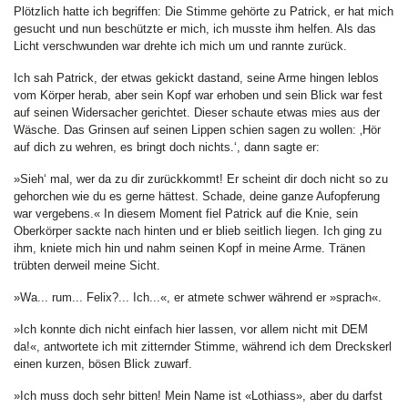
Plötzlich hatte ich begriffen: Die Stimme gehörte zu Patrick, er hat mich
gesucht und nun beschützte er mich, ich musste ihm helfen. Als das
Licht verschwunden war drehte ich mich um und rannte zurück.
Ich sah Patrick, der etwas gekickt dastand, seine Arme hingen leblos
vom Körper herab, aber sein Kopf war erhoben und sein Blick war fest
auf seinen Widersacher gerichtet. Dieser schaute etwas mies aus der
Wäsche. Das Grinsen auf seinen Lippen schien sagen zu wollen: ‚Hör
auf dich zu wehren, es bringt doch nichts.‘, dann sagte er:
»Sieh‘ mal, wer da zu dir zurückkommt! Er scheint dir doch nicht so zu
gehorchen wie du es gerne hättest. Schade, deine ganze Aufopferung
war vergebens.« In diesem Moment fiel Patrick auf die Knie, sein
Oberkörper sackte nach hinten und er blieb seitlich liegen. Ich ging zu
ihm, kniete mich hin und nahm seinen Kopf in meine Arme. Tränen
trübten derweil meine Sicht.
»Wa... rum... Felix?... Ich...«, er atmete schwer während er »sprach«.
»Ich konnte dich nicht einfach hier lassen, vor allem nicht mit DEM
da!«, antwortete ich mit zitternder Stimme, während ich dem Dreckskerl
einen kurzen, bösen Blick zuwarf.
»Ich muss doch sehr bitten! Mein Name ist «Lothiass», aber du darfst