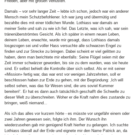
Frieden, aber mit großen Verlusten.
Damals – vor sehr langer Zeit – lebte ich schon, jedoch war ein anderer
Mensch mein Schutzbefohlener. Ich war jung und übermütig und
bezahlte dies mit einer tödlichen Wunde. Lothiass war damals an
meiner Seite und sah zu wie ich fiel. Das Letzte, was ich sah, war sein
tränenüberströmtes Gesicht. Als ich später in einem neuen Leben,
deinem Leben, erwachte, wurde mir gesagt, dass Lothiass damals
losgezogen sei und voller Hass versuchte alle schwarzen Engel zu
finden und zur Strecke zu bringen. Dabei scheint er viel gelitten zu
haben, denn man berichtete mir ebenfalls: Seine Flügel seien mit der
Zeit immer schwärzer geworden, bis sie zu dem wurden, was sie heute
sind. Er selbst behielt die Kontrolle über sich selbst. Als er mit seiner
«Mission» fertig war, das war erst vor wenigen Jahrzehnten, soll er
beschlossen haben zur Erde zu gehen, mit der Begründung: ‚Ich will
selbst sehen, was das für Wesen sind, die uns soviel Kummer
bereiten!‘. Er hat es dann auch tatsächlich geschafft die Schwelle zu
dieser Welt zu überschreiten. Woher er die Kraft nahm dies zustande zu
bringen, weiß niemand...
Als ich das alles vor kurzem hörte - es müsste vor ungefähr einem oder
zwei Jahren gewesen sein, folgte ich ihm. Der Wunsch ihn
wiederzusehen gab mir genügend Kraft hierher zu gelangen. Ich suchte
Lothiass überall auf der Erde und eignete mir den Name Patrick an, da