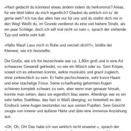
»Hast gedacht du könntest etwas ändern indem du herkommst? Aréas,
für wie blöd hältst du mich eigentlich? Glaubst du wirklich ich tu‘ dir
gerne weh? Ich tue das alles hier nur für uns und du stellst dich mir in
den Weg! Weißt du, im Grunde verdienst du eine viel härtere Strafe, als
ein paar Schläge, doch ich will mal nicht so sein.«, sprach der stehende
Typ und wirkte sehr kalt.
»Halts Maul! Lass mich in Ruhe und verzieh dich!!!«, brüllte der
Kleinere, wie ich feststellte.
Der Große, wie ich ihn bezeichnete war ca. 1,80m groß und in eine Art
schwarzes Gewandt gekleidet, so wie ein Mönch oder so. Sein Körper,
soweit ich es erkennen konnte, wirkte muskulös und grazil zugleich,
ohne zerbrechlich zu sein. Er hatte pechschwarze, sehr kurze Haare
und eine stachelige Frisur. Seine scharfkantig geformten Augen
schienen komplett schwarz zu sein, aber wenn man genauer hinsah,
konnte man sehen, dass sie eigentlich blau waren. Allerdings war es ein
sehr helles Stahlblau, das fast in Weiß überging, so hinterließ es den
Eindruck seine Augen bestünden nur aus seinen Pupillen. Sein Gesicht
zeugte von innerer und äußerer Härte und übte eine immense Anziehung
aus.
»Oh, Oh, Oh! Das habe ich nun wirklich nicht erwartet.«, sprach der