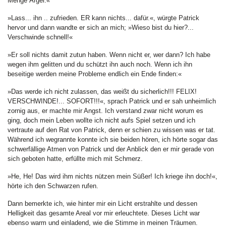
Menge Ärger.«
»Lass... ihn .. zufrieden. ER kann nichts... dafür.«, würgte Patrick
hervor und dann wandte er sich an mich; »Wieso bist du hier?...
Verschwinde schnell!«
»Er soll nichts damit zutun haben. Wenn nicht er, wer dann? Ich habe
wegen ihm gelitten und du schützt ihn auch noch. Wenn ich ihn
beseitige werden meine Probleme endlich ein Ende finden:«
»Das werde ich nicht zulassen, das weißt du sicherlich!!! FELIX!
VERSCHWINDE!... SOFORT!!!«, sprach Patrick und er sah unheimlich
zornig aus, er machte mir Angst. Ich verstand zwar nicht worum es
ging, doch mein Leben wollte ich nicht aufs Spiel setzen und ich
vertraute auf den Rat von Patrick, denn er schien zu wissen was er tat.
Während ich wegrannte konnte ich sie beiden hören, ich hörte sogar das
schwerfällige Atmen von Patrick und der Anblick den er mir gerade von
sich geboten hatte, erfüllte mich mit Schmerz.
»He, He! Das wird ihm nichts nützen mein Süßer! Ich kriege ihn doch!«,
hörte ich den Schwarzen rufen.
Dann bemerkte ich, wie hinter mir ein Licht erstrahlte und dessen
Helligkeit das gesamte Areal vor mir erleuchtete. Dieses Licht war
ebenso warm und einladend, wie die Stimme in meinen Träumen.