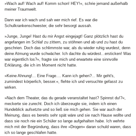
»Wach auf! Wach auf! Komm schon! HEY!«, schrie jemand außerhalb
meiner Traumwelt.
Dann war ich wach und sah wer mich rief. Es war die
Schulkrankenschwester, die sehr besorgt aussah.
»Junge, Junge! Hast du mir Angst eingejagt! Ganz plötzlich hast du
angefangen im Schlaf zu zittern, zu stöhnen und ab und zu hast du
geschrien. Doch das schlimmste war, als du wieder ruhig wurdest, denn
deine Atmung wurde schwächer. Ich dachte du würdest...ersticken! Was
war eigentlich los?«, fragte sie mich und erwartete eine sinnvolle
Erklärung, die ich im Moment nicht hatte.
»Keine Ahnung!... Eine Frage.... Kann ich gehen?... Mir geht's,
zumindest körperlich, besser.«, flehte ich und versuchte gefasst zu
wirken.
»Nach dem Theater, das du gerade veranstaltet hast? Spinnst du!?«,
meckerte sie zurecht. Doch ich überzeugte sie, indem ich einen
Hundeblick aufsetzte und so ließ sie mich gehen. Sie war auch der
Meinung, dass es bereits sehr spät wäre und sie nach Hause wollte und
dass sie noch nie ein Schüler so lange aufgehalten habe. Ich wehrte
mich mit der Begründung, dass ihre »Drogen« daran schuld waren, dass
ich so lange geschlafen hatte.