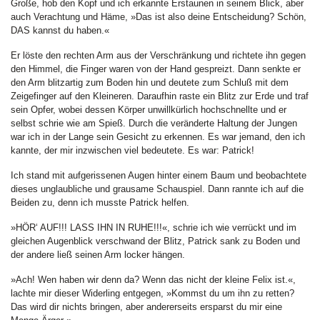
Große, hob den Kopf und ich erkannte Erstaunen in seinem Blick, aber
auch Verachtung und Häme, »Das ist also deine Entscheidung? Schön,
DAS kannst du haben.«
Er löste den rechten Arm aus der Verschränkung und richtete ihn gegen
den Himmel, die Finger waren von der Hand gespreizt. Dann senkte er
den Arm blitzartig zum Boden hin und deutete zum Schluß mit dem
Zeigefinger auf den Kleineren. Daraufhin raste ein Blitz zur Erde und traf
sein Opfer, wobei dessen Körper unwillkürlich hochschnellte und er
selbst schrie wie am Spieß. Durch die veränderte Haltung der Jungen
war ich in der Lange sein Gesicht zu erkennen. Es war jemand, den ich
kannte, der mir inzwischen viel bedeutete. Es war: Patrick!
Ich stand mit aufgerissenen Augen hinter einem Baum und beobachtete
dieses unglaubliche und grausame Schauspiel. Dann rannte ich auf die
Beiden zu, denn ich musste Patrick helfen.
»HÖR‘ AUF!!! LASS IHN IN RUHE!!!«, schrie ich wie verrückt und im
gleichen Augenblick verschwand der Blitz, Patrick sank zu Boden und
der andere ließ seinen Arm locker hängen.
»Ach! Wen haben wir denn da? Wenn das nicht der kleine Felix ist.«,
lachte mir dieser Widerling entgegen, »Kommst du um ihn zu retten?
Das wird dir nichts bringen, aber andererseits ersparst du mir eine