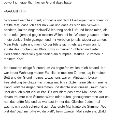
obwohl ich eigentlich keinen Grund dazu hatte.
»AAAAHHH!!!«
Schreiend wachte ich auf, schnellte mit dem Oberkörper nach oben und
stellte fest, dass ich sehr naß war und dass es sich um Schweiß
handelte, kalten Angstschweiß! Ich rang nach Luft und fühlte mich, als
hätte mich jemand gegen meinen Willen tief ins Wasser getaucht, mich
in die dunkle Tiefe gezogen und mir verboten jemals wieder zu atmen.
Mein Puls raste und mein Körper fühlte sich mehr als warm an. Ich
spürte das Pochen des Blutstroms in meinen Schläfen und jeder
Herzschlag hinterließ gleichzeitig ein dumpfes, starkes Brummen in
meinem Kopf.
Ich brauchte einige Minuten um zu begreifen wo ich mich befand. Ich
war in der Wohnung meiner Familie, in meinem Zimmer, lag in meinem
Bett und der Grund meines Erwachens war ein Alptraum. Diese
Feststellung beruhigte mich langsam. Ich stützte meine Stirn in meine
Hand, kniff die Augen zusammen und dachte über diesen Traum nach,
über den ich nicht viel wußte. Es war nicht das erste Mal, dass ich
davon träumte eine Stimme würde mich rufen, genaugenommen war es
nun das dritte Mal und es war fast immer das Gleiche. Jedes mal
wachte ich auch schreiend auf. Das erste Mal fragte die Stimme: ‚Wo
bist du? Sag‘ mir bitte wo du bist!‘, beim zweiten Mal sagte sie: ‚Bald