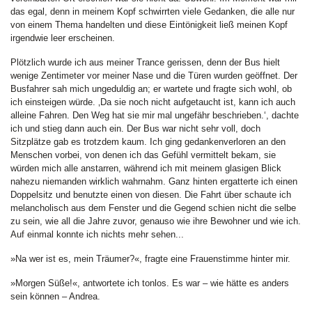
das egal, denn in meinem Kopf schwirrten viele Gedanken, die alle nur
von einem Thema handelten und diese Eintönigkeit ließ meinen Kopf
irgendwie leer erscheinen.
Plötzlich wurde ich aus meiner Trance gerissen, denn der Bus hielt
wenige Zentimeter vor meiner Nase und die Türen wurden geöffnet. Der
Busfahrer sah mich ungeduldig an; er wartete und fragte sich wohl, ob
ich einsteigen würde. ‚Da sie noch nicht aufgetaucht ist, kann ich auch
alleine Fahren. Den Weg hat sie mir mal ungefähr beschrieben.‘, dachte
ich und stieg dann auch ein. Der Bus war nicht sehr voll, doch
Sitzplätze gab es trotzdem kaum. Ich ging gedankenverloren an den
Menschen vorbei, von denen ich das Gefühl vermittelt bekam, sie
würden mich alle anstarren, während ich mit meinem glasigen Blick
nahezu niemanden wirklich wahrnahm. Ganz hinten ergatterte ich einen
Doppelsitz und benutzte einen von diesen. Die Fahrt über schaute ich
melancholisch aus dem Fenster und die Gegend schien nicht die selbe
zu sein, wie all die Jahre zuvor, genauso wie ihre Bewohner und wie ich.
Auf einmal konnte ich nichts mehr sehen...
»Na wer ist es, mein Träumer?«, fragte eine Frauenstimme hinter mir.
»Morgen Süße!«, antwortete ich tonlos. Es war – wie hätte es anders
sein können – Andrea.