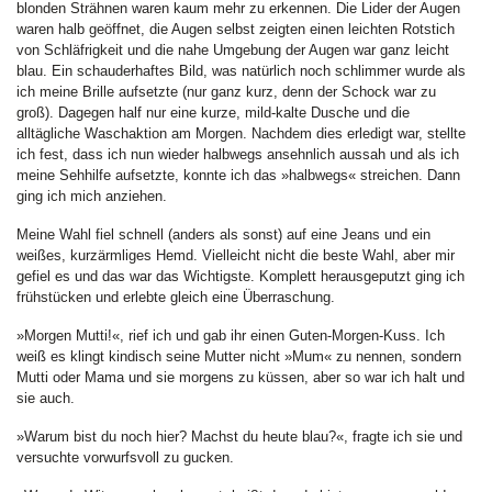
blonden Strähnen waren kaum mehr zu erkennen. Die Lider der Augen
waren halb geöffnet, die Augen selbst zeigten einen leichten Rotstich
von Schläfrigkeit und die nahe Umgebung der Augen war ganz leicht
blau. Ein schauderhaftes Bild, was natürlich noch schlimmer wurde als
ich meine Brille aufsetzte (nur ganz kurz, denn der Schock war zu
groß). Dagegen half nur eine kurze, mild-kalte Dusche und die
alltägliche Waschaktion am Morgen. Nachdem dies erledigt war, stellte
ich fest, dass ich nun wieder halbwegs ansehnlich aussah und als ich
meine Sehhilfe aufsetzte, konnte ich das »halbwegs« streichen. Dann
ging ich mich anziehen.
Meine Wahl fiel schnell (anders als sonst) auf eine Jeans und ein
weißes, kurzärmliges Hemd. Vielleicht nicht die beste Wahl, aber mir
gefiel es und das war das Wichtigste. Komplett herausgeputzt ging ich
frühstücken und erlebte gleich eine Überraschung.
»Morgen Mutti!«, rief ich und gab ihr einen Guten-Morgen-Kuss. Ich
weiß es klingt kindisch seine Mutter nicht »Mum« zu nennen, sondern
Mutti oder Mama und sie morgens zu küssen, aber so war ich halt und
sie auch.
»Warum bist du noch hier? Machst du heute blau?«, fragte ich sie und
versuchte vorwurfsvoll zu gucken.