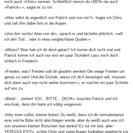
mich auch «Chris» nennen. Schließlich nennst du «DEN» da auch
«Patrick».«, sagte er zu mir.
»Was willst du eigentlich von Patrick und von mir?«, fragte ich Chris
und sah ihm dabei fest in die Augen.
»Von ihm nichts! Aber von dir«, sprach er und lächelte plötzlich, »will
ich den Tod... oder in etwa vergleichbare Qualen.«
»Wieso? Was hab ich dir denn getan? Ich kenne dich nicht mal und
Patrick kenne ich auch nur erst ein paar Stunden! Lass mich doch
einfach in Frieden!«
»Frieden, was? Frieden soll dir gewährt werden! Der ewige Frieden um
genau zu sein! Und die Gründe, wieso ich dich beseitigen will, müssen
dich dann auch nun nicht weiter kümmern.«, er machte ein paar Schritte
auf uns zu.
»Bleib‘... stehen! ICH... BITTE... DICH!«, keuchte Patrick und ich
erschrak, denn ihn hatte ich völlig vergessen.
»Hey mein süßer, kleiner Aréas! Du weißt, dass ich dir normalerweise
eine solche Bitte nicht abschlagen würde, aber du weißt auch was ich
von unserem kleinen Burschen hier denke! Es tut mir leid, aber:
VERGISS ES!!!«, schrie Chris und seine Augen funkelten regelrecht vor