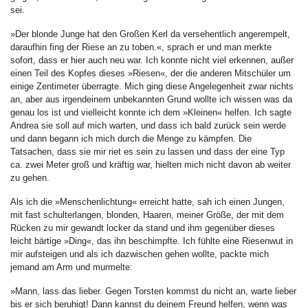
sei.
»Der blonde Junge hat den Großen Kerl da versehentlich angerempelt,
daraufhin fing der Riese an zu toben.«, sprach er und man merkte
sofort, dass er hier auch neu war. Ich konnte nicht viel erkennen, außer
einen Teil des Kopfes dieses »Riesen«, der die anderen Mitschüler um
einige Zentimeter überragte. Mich ging diese Angelegenheit zwar nichts
an, aber aus irgendeinem unbekannten Grund wollte ich wissen was da
genau los ist und vielleicht konnte ich dem »Kleinen« helfen. Ich sagte
Andrea sie soll auf mich warten, und dass ich bald zurück sein werde
und dann begann ich mich durch die Menge zu kämpfen. Die
Tatsachen, dass sie mir riet es sein zu lassen und dass der eine Typ
ca. zwei Meter groß und kräftig war, hielten mich nicht davon ab weiter
zu gehen.
Als ich die »Menschenlichtung« erreicht hatte, sah ich einen Jungen,
mit fast schulterlangen, blonden, Haaren, meiner Größe, der mit dem
Rücken zu mir gewandt locker da stand und ihm gegenüber dieses
leicht bärtige »Ding«, das ihn beschimpfte. Ich fühlte eine Riesenwut in
mir aufsteigen und als ich dazwischen gehen wollte, packte mich
jemand am Arm und murmelte:
»Mann, lass das lieber. Gegen Torsten kommst du nicht an, warte lieber
bis er sich beruhigt! Dann kannst du deinem Freund helfen, wenn was