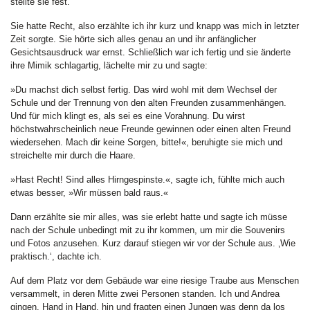
stellte sie fest.
Sie hatte Recht, also erzählte ich ihr kurz und knapp was mich in letzter
Zeit sorgte. Sie hörte sich alles genau an und ihr anfänglicher
Gesichtsausdruck war ernst. Schließlich war ich fertig und sie änderte
ihre Mimik schlagartig, lächelte mir zu und sagte:
»Du machst dich selbst fertig. Das wird wohl mit dem Wechsel der
Schule und der Trennung von den alten Freunden zusammenhängen.
Und für mich klingt es, als sei es eine Vorahnung. Du wirst
höchstwahrscheinlich neue Freunde gewinnen oder einen alten Freund
wiedersehen. Mach dir keine Sorgen, bitte!«, beruhigte sie mich und
streichelte mir durch die Haare.
»Hast Recht! Sind alles Hirngespinste.«, sagte ich, fühlte mich auch
etwas besser, »Wir müssen bald raus.«
Dann erzählte sie mir alles, was sie erlebt hatte und sagte ich müsse
nach der Schule unbedingt mit zu ihr kommen, um mir die Souvenirs
und Fotos anzusehen. Kurz darauf stiegen wir vor der Schule aus. ‚Wie
praktisch.‘, dachte ich.
Auf dem Platz vor dem Gebäude war eine riesige Traube aus Menschen
versammelt, in deren Mitte zwei Personen standen. Ich und Andrea
gingen, Hand in Hand, hin und fragten einen Jungen was denn da los