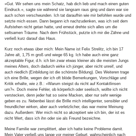
»Gut. Wir sehen uns mein Schatz, hab dich lieb und mach einen guten
Eindruck.«, sagte sie während sie langsam raus ging und dann war sie
auch schon verschwunden. Ich tat daraufhin wie mir befohlen wurde und
setzte mich essen. Dann begann ich nachzudenken, was ich seit dem
Aufstehen nicht getan hatte, und erneut drehte sich alles um die
seltsamen Träume. Nach dem Frühstück, putzte ich mir die Zähne und
verließ kurz darauf das Haus.
Kurz noch etwas über mich: Mein Name ist Felix Strelitz, ich bin 17
Jahre alt, 1,75 m groß und wiege 65 kg. Ich habe auch eine ganz
akzeptable Figur, d.h. ich bin zwar etwas kleiner als die meisten Jungs
meines Alters, doch dadurch wirke ich jünger, aber nicht unreif, und
auch niedlich (Einbildung ist die schönste Bildung). Des Weiteren trage
ich eine Brille, wegen der ich oft blöde Bemerkungen, Vorschläge und
Kritik erhalte, wie z.B.: »Warum steigst du nicht auf Kontaktlinsen
um?«. Doch meine Fehler, ob körperlich oder seelisch, wollte ich nicht
verstecken, denn jeder hat so seine Macken, aber nur sehr wenige
geben es zu. Nebenbei lässt die Brille mich intelligenter, sensibler und
freundlicher wirken, aber auch verletzlicher, das war meine Meinung
dazu. Außerdem: Wer mich nicht so akzeptiert wie ich bin, der ist es
nicht Wert, dass ich ihn oder sie als Freund bezeichne.
Meine Familie war zersplittert, aber ich hatte keine Probleme damit.
Mein Vater verließ uns lange vor meiner Geburt, wahrscheinlich nach