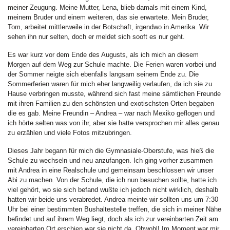
meiner Zeugung. Meine Mutter, Lena, blieb damals mit einem Kind,
meinem Bruder und einem weiteren, das sie erwartete. Mein Bruder,
Tom, arbeitet mittlerweile in der Botschaft, irgendwo in Amerika. Wir
sehen ihn nur selten, doch er meldet sich sooft es nur geht.
Es war kurz vor dem Ende des Augusts, als ich mich an diesem
Morgen auf dem Weg zur Schule machte. Die Ferien waren vorbei und
der Sommer neigte sich ebenfalls langsam seinem Ende zu. Die
Sommerferien waren für mich eher langweilig verlaufen, da ich sie zu
Hause verbringen musste, während sich fast meine sämtlichen Freunde
mit ihren Familien zu den schönsten und exotischsten Orten begaben
die es gab. Meine Freundin – Andrea – war nach Mexiko geflogen und
ich hörte selten was von ihr, aber sie hatte versprochen mir alles genau
zu erzählen und viele Fotos mitzubringen.
Dieses Jahr begann für mich die Gymnasiale-Oberstufe, was hieß die
Schule zu wechseln und neu anzufangen. Ich ging vorher zusammen
mit Andrea in eine Realschule und gemeinsam beschlossen wir unser
Abi zu machen. Von der Schule, die ich nun besuchen sollte, hatte ich
viel gehört, wo sie sich befand wußte ich jedoch nicht wirklich, deshalb
hatten wir beide uns verabredet. Andrea meinte wir sollten uns um 7:30
Uhr bei einer bestimmten Bushaltestelle treffen, die sich in meiner Nähe
befindet und auf ihrem Weg liegt, doch als ich zur vereinbarten Zeit am
vereinbarten Ort erschien war sie nicht da. Obwohl! Im Moment war mir