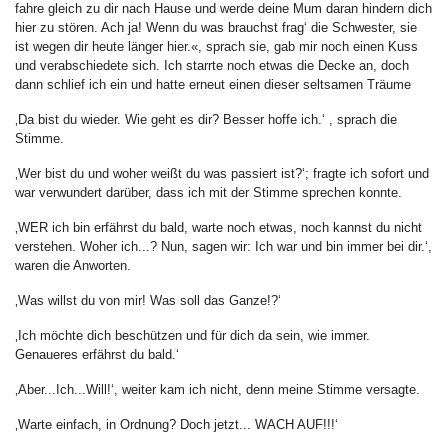
fahre gleich zu dir nach Hause und werde deine Mum daran hindern dich
hier zu stören. Ach ja! Wenn du was brauchst frag‘ die Schwester, sie
ist wegen dir heute länger hier.«, sprach sie, gab mir noch einen Kuss
und verabschiedete sich. Ich starrte noch etwas die Decke an, doch
dann schlief ich ein und hatte erneut einen dieser seltsamen Träume
‚Da bist du wieder. Wie geht es dir? Besser hoffe ich.‘ , sprach die
Stimme.
‚Wer bist du und woher weißt du was passiert ist?‘; fragte ich sofort und
war verwundert darüber, dass ich mit der Stimme sprechen konnte.
‚WER ich bin erfährst du bald, warte noch etwas, noch kannst du nicht
verstehen. Woher ich...? Nun, sagen wir: Ich war und bin immer bei dir.‘,
waren die Anworten.
‚Was willst du von mir! Was soll das Ganze!?‘
‚Ich möchte dich beschützen und für dich da sein, wie immer.
Genaueres erfährst du bald.‘
‚Aber...Ich...Will!‘, weiter kam ich nicht, denn meine Stimme versagte.
‚Warte einfach, in Ordnung? Doch jetzt... WACH AUF!!!‘