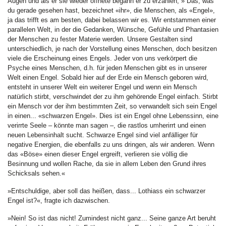
Augen und als er sie wieder öffnete begann er zu erzählen, » Das, was
du gerade gesehen hast, bezeichnet «ihr», die Menschen, als «Engel»,
ja das trifft es am besten, dabei belassen wir es. Wir entstammen einer
parallelen Welt, in der die Gedanken, Wünsche, Gefühle und Phantasien
der Menschen zu fester Materie werden. Unsere Gestalten sind
unterschiedlich, je nach der Vorstellung eines Menschen, doch besitzen
viele die Erscheinung eines Engels. Jeder von uns verkörpert die
Psyche eines Menschen, d.h. für jeden Menschen gibt es in unserer
Welt einen Engel. Sobald hier auf der Erde ein Mensch geboren wird,
entsteht in unserer Welt ein weiterer Engel und wenn ein Mensch
natürlich stirbt, verschwindet der zu ihm gehörende Engel einfach. Stirbt
ein Mensch vor der ihm bestimmten Zeit, so verwandelt sich sein Engel
in einen... «schwarzen Engel». Dies ist ein Engel ohne Lebenssinn, eine
verirrte Seele – könnte man sagen –, die rastlos umherirrt und einen
neuen Lebensinhalt sucht. Schwarze Engel sind viel anfälliger für
negative Energien, die ebenfalls zu uns dringen, als wir anderen. Wenn
das «Böse» einen dieser Engel ergreift, verlieren sie völlig die
Besinnung und wollen Rache, da sie in allem Leben den Grund ihres
Schicksals sehen.«
»Entschuldige, aber soll das heißen, dass... Lothiass ein schwarzer
Engel ist?«, fragte ich dazwischen.
»Nein! So ist das nicht! Zumindest nicht ganz... Seine ganze Art beruht