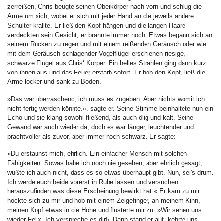
zerreißen, Chris beugte seinen Oberkörper nach vorn und schlug die
Arme um sich, wobei er sich mit jeder Hand an die jeweils andere
Schulter krallte. Er ließ den Kopf hängen und die langen Haare
verdeckten sein Gesicht, er brannte immer noch. Etwas begann sich an
seinem Rücken zu regen und mit einem reißenden Geräusch oder wie
mit dem Geräusch schlagender Vogelflügel erschienen riesige,
schwarze Flügel aus Chris‘ Körper. Ein helles Strahlen ging dann kurz
von ihnen aus und das Feuer erstarb sofort. Er hob den Kopf, ließ die
Arme locker und sank zu Boden.
»Das war überraschend, ich muss es zugeben. Aber nichts womit ich
nicht fertig werden könnte.«, sagte er. Seine Stimme beinhaltete nun ein
Echo und sie klang sowohl fließend, als auch ölig und kalt. Seine
Gewand war auch wieder da, doch es war länger, leuchtender und
prachtvoller als zuvor, aber immer noch schwarz. Er sagte:
»Du erstaunst mich, ehrlich. Ein einfacher Mensch mit solchen
Fähigkeiten. Sowas habe ich noch nie gesehen, aber ehrlich gesagt,
wußte ich auch nicht, dass es so etwas überhaupt gibt. Nun, sei's drum.
Ich werde euch beide vorerst in Ruhe lassen und versuchen
herauszufinden was diese Erscheinung bewirkt hat.« Er kam zu mir
hockte sich zu mir und hob mit einem Zeigefinger, an meinem Kinn,
meinen Kopf etwas in die Höhe und flüsterte mir zu: »Wir sehen uns
wieder Felix. Ich verspreche es dir!« Dann stand er auf, kehrte uns