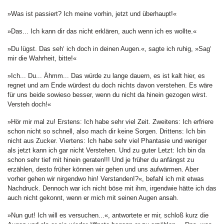
»Was ist passiert? Ich meine vorhin, jetzt und überhaupt!«
»Das... Ich kann dir das nicht erklären, auch wenn ich es wollte.«
»Du lügst. Das seh‘ ich doch in deinen Augen.«, sagte ich ruhig, »Sag‘
mir die Wahrheit, bitte!«
»Ich... Du... Ähmm... Das würde zu lange dauern, es ist kalt hier, es
regnet und am Ende würdest du doch nichts davon verstehen. Es wäre
für uns beide sowieso besser, wenn du nicht da hinein gezogen wirst.
Versteh doch!«
»Hör mir mal zu! Erstens: Ich habe sehr viel Zeit. Zweitens: Ich erfriere
schon nicht so schnell, also mach dir keine Sorgen. Drittens: Ich bin
nicht aus Zucker. Viertens: Ich habe sehr viel Phantasie und weniger
als jetzt kann ich gar nicht Verstehen. Und zu guter Letzt: Ich bin da
schon sehr tief mit hinein geraten!!! Und je früher du anfängst zu
erzählen, desto früher können wir gehen und uns aufwärmen. Aber
vorher gehen wir nirgendwo hin! Verstanden!?«, befahl ich mit etwas
Nachdruck. Dennoch war ich nicht böse mit ihm, irgendwie hätte ich das
auch nicht gekonnt, wenn er mich mit seinen Augen ansah.
»Nun gut! Ich will es versuchen...«, antwortete er mir, schloß kurz die