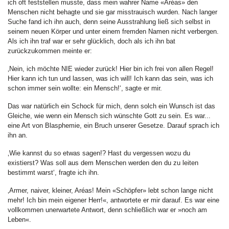
ich oft feststellen musste, dass mein wahrer Name «Aréas» den
Menschen nicht behagte und sie gar misstrauisch wurden. Nach langer
Suche fand ich ihn auch, denn seine Ausstrahlung ließ sich selbst in
seinem neuen Körper und unter einem fremden Namen nicht verbergen.
Als ich ihn traf war er sehr glücklich, doch als ich ihn bat
zurückzukommen meinte er:
‚Nein, ich möchte NIE wieder zurück! Hier bin ich frei von allen Regel!
Hier kann ich tun und lassen, was ich will! Ich kann das sein, was ich
schon immer sein wollte: ein Mensch!‘, sagte er mir.
Das war natürlich ein Schock für mich, denn solch ein Wunsch ist das
Gleiche, wie wenn ein Mensch sich wünschte Gott zu sein. Es war...
eine Art von Blasphemie, ein Bruch unserer Gesetze. Darauf sprach ich
ihn an.
‚Wie kannst du so etwas sagen!? Hast du vergessen wozu du
existierst? Was soll aus dem Menschen werden den du zu leiten
bestimmt warst‘, fragte ich ihn.
‚Armer, naiver, kleiner, Aréas! Mein «Schöpfer» lebt schon lange nicht
mehr! Ich bin mein eigener Herr!«, antwortete er mir darauf. Es war eine
vollkommen unerwartete Antwort, denn schließlich war er »noch am
Leben«.