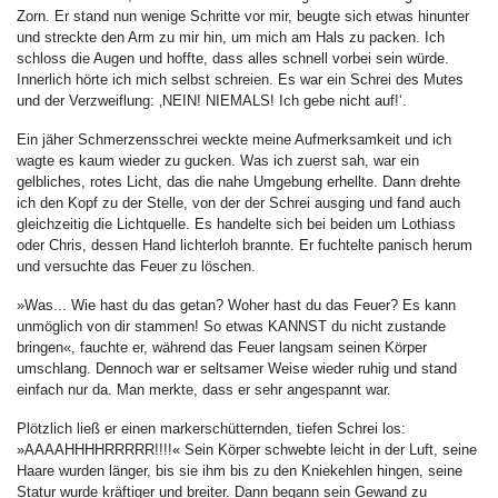
Zorn. Er stand nun wenige Schritte vor mir, beugte sich etwas hinunter
und streckte den Arm zu mir hin, um mich am Hals zu packen. Ich
schloss die Augen und hoffte, dass alles schnell vorbei sein würde.
Innerlich hörte ich mich selbst schreien. Es war ein Schrei des Mutes
und der Verzweiflung: ‚NEIN! NIEMALS! Ich gebe nicht auf!‘.
Ein jäher Schmerzensschrei weckte meine Aufmerksamkeit und ich
wagte es kaum wieder zu gucken. Was ich zuerst sah, war ein
gelbliches, rotes Licht, das die nahe Umgebung erhellte. Dann drehte
ich den Kopf zu der Stelle, von der der Schrei ausging und fand auch
gleichzeitig die Lichtquelle. Es handelte sich bei beiden um Lothiass
oder Chris, dessen Hand lichterloh brannte. Er fuchtelte panisch herum
und versuchte das Feuer zu löschen.
»Was... Wie hast du das getan? Woher hast du das Feuer? Es kann
unmöglich von dir stammen! So etwas KANNST du nicht zustande
bringen«, fauchte er, während das Feuer langsam seinen Körper
umschlang. Dennoch war er seltsamer Weise wieder ruhig und stand
einfach nur da. Man merkte, dass er sehr angespannt war.
Plötzlich ließ er einen markerschütternden, tiefen Schrei los:
»AAAAHHHHRRRRR!!!!« Sein Körper schwebte leicht in der Luft, seine
Haare wurden länger, bis sie ihm bis zu den Kniekehlen hingen, seine
Statur wurde kräftiger und breiter. Dann begann sein Gewand zu