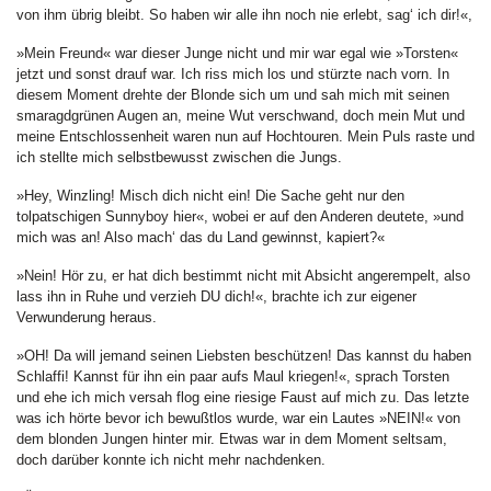
von ihm übrig bleibt. So haben wir alle ihn noch nie erlebt, sag‘ ich dir!«,
»Mein Freund« war dieser Junge nicht und mir war egal wie »Torsten«
jetzt und sonst drauf war. Ich riss mich los und stürzte nach vorn. In
diesem Moment drehte der Blonde sich um und sah mich mit seinen
smaragdgrünen Augen an, meine Wut verschwand, doch mein Mut und
meine Entschlossenheit waren nun auf Hochtouren. Mein Puls raste und
ich stellte mich selbstbewusst zwischen die Jungs.
»Hey, Winzling! Misch dich nicht ein! Die Sache geht nur den
tolpatschigen Sunnyboy hier«, wobei er auf den Anderen deutete, »und
mich was an! Also mach‘ das du Land gewinnst, kapiert?«
»Nein! Hör zu, er hat dich bestimmt nicht mit Absicht angerempelt, also
lass ihn in Ruhe und verzieh DU dich!«, brachte ich zur eigener
Verwunderung heraus.
»OH! Da will jemand seinen Liebsten beschützen! Das kannst du haben
Schlaffi! Kannst für ihn ein paar aufs Maul kriegen!«, sprach Torsten
und ehe ich mich versah flog eine riesige Faust auf mich zu. Das letzte
was ich hörte bevor ich bewußtlos wurde, war ein Lautes »NEIN!« von
dem blonden Jungen hinter mir. Etwas war in dem Moment seltsam,
doch darüber konnte ich nicht mehr nachdenken.