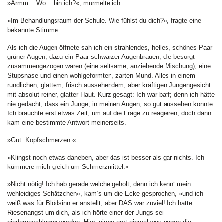
»Ärmm... Wo... bin ich?«, murmelte ich.
»Im Behandlungsraum der Schule. Wie fühlst du dich?«, fragte eine
bekannte Stimme.
Als ich die Augen öffnete sah ich ein strahlendes, helles, schönes Paar
grüner Augen, dazu ein Paar schwarzer Augenbrauen, die besorgt
zusammengezogen waren (eine seltsame, anziehende Mischung), eine
Stupsnase und einen wohlgeformten, zarten Mund. Alles in einem
rundlichen, glattem, frisch aussehendem, aber kräftigen Jungengesicht
mit absolut reiner, glatter Haut. Kurz gesagt: Ich war baff; denn ich hätte
nie gedacht, dass ein Junge, in meinen Augen, so gut aussehen konnte.
Ich brauchte erst etwas Zeit, um auf die Frage zu reagieren, doch dann
kam eine bestimmte Antwort meinerseits.
»Gut. Kopfschmerzen.«
»Klingst noch etwas daneben, aber das ist besser als gar nichts. Ich
kümmere mich gleich um Schmerzmittel.«
»Nicht nötig! Ich hab gerade welche geholt, denn ich kenn‘ mein
wehleidiges Schätzchen«, kam‘s um die Ecke gesprochen, »und ich
weiß was für Blödsinn er anstellt, aber DAS war zuviel! Ich hatte
Riesenangst um dich, als ich hörte einer der Jungs sei
niedergeschlagen worden. Hier, nimm erst einmal was gegen die