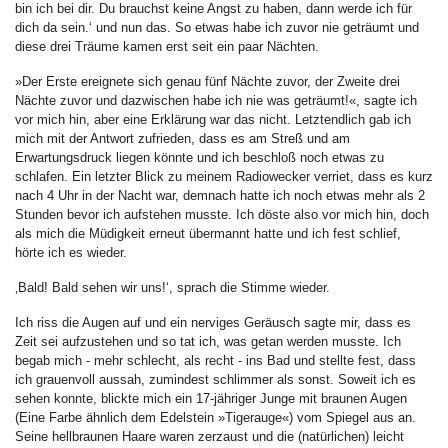
bin ich bei dir. Du brauchst keine Angst zu haben, dann werde ich für
dich da sein.‘ und nun das. So etwas habe ich zuvor nie geträumt und
diese drei Träume kamen erst seit ein paar Nächten.
»Der Erste ereignete sich genau fünf Nächte zuvor, der Zweite drei
Nächte zuvor und dazwischen habe ich nie was geträumt!«, sagte ich
vor mich hin, aber eine Erklärung war das nicht. Letztendlich gab ich
mich mit der Antwort zufrieden, dass es am Streß und am
Erwartungsdruck liegen könnte und ich beschloß noch etwas zu
schlafen. Ein letzter Blick zu meinem Radiowecker verriet, dass es kurz
nach 4 Uhr in der Nacht war, demnach hatte ich noch etwas mehr als 2
Stunden bevor ich aufstehen musste. Ich döste also vor mich hin, doch
als mich die Müdigkeit erneut übermannt hatte und ich fest schlief,
hörte ich es wieder.
‚Bald! Bald sehen wir uns!‘, sprach die Stimme wieder.
Ich riss die Augen auf und ein nerviges Geräusch sagte mir, dass es
Zeit sei aufzustehen und so tat ich, was getan werden musste. Ich
begab mich - mehr schlecht, als recht - ins Bad und stellte fest, dass
ich grauenvoll aussah, zumindest schlimmer als sonst. Soweit ich es
sehen konnte, blickte mich ein 17-jähriger Junge mit braunen Augen
(Eine Farbe ähnlich dem Edelstein »Tigerauge«) vom Spiegel aus an.
Seine hellbraunen Haare waren zerzaust und die (natürlichen) leicht