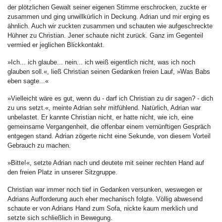
der plötzlichen Gewalt seiner eigenen Stimme erschrocken, zuckte er
zusammen und ging unwillkürlich in Deckung. Adrian und mir erging es
ähnlich. Auch wir zuckten zusammen und schauten wie aufgeschreckte
Hühner zu Christian. Jener schaute nicht zurück. Ganz im Gegenteil
vermied er jeglichen Blickkontakt.
»Ich... ich glaube... nein... ich weiß eigentlich nicht, was ich noch
glauben soll.«, ließ Christian seinen Gedanken freien Lauf, »Was Babs
eben sagte...«
»Vielleicht wäre es gut, wenn du - darf ich Christian zu dir sagen? - dich
zu uns setzt.«, meinte Adrian sehr mitfühlend. Natürlich, Adrian war
unbelastet. Er kannte Christian nicht, er hatte nicht, wie ich, eine
gemeinsame Vergangenheit, die offenbar einem vernünftigen Gespräch
entgegen stand. Adrian zögerte nicht eine Sekunde, von diesem Vorteil
Gebrauch zu machen.
»Bitte!«, setzte Adrian nach und deutete mit seiner rechten Hand auf
den freien Platz in unserer Sitzgruppe.
Christian war immer noch tief in Gedanken versunken, weswegen er
Adrians Aufforderung auch eher mechanisch folgte. Völlig abwesend
schaute er von Adrians Hand zum Sofa, nickte kaum merklich und
setzte sich schließlich in Bewegung.