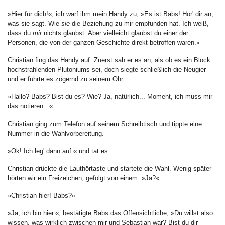
»Hier für dich!«, ich warf ihm mein Handy zu, »Es ist Babs! Hör' dir an,
was sie sagt. Wie
sie
die Beziehung zu mir empfunden hat. Ich weiß,
dass du
mir
nichts glaubst. Aber vielleicht glaubst du einer der
Personen, die von der ganzen Geschichte direkt betroffen waren.«
Christian fing das Handy auf. Zuerst sah er es an, als ob es ein Block
hochstrahlenden Plutoniums sei, doch siegte schließlich die Neugier
und er führte es zögernd zu seinem Ohr.
»Hallo? Babs? Bist du es? Wie? Ja, natürlich... Moment, ich muss mir
das notieren...«
Christian ging zum Telefon auf seinem Schreibtisch und tippte eine
Nummer in die Wahlvorbereitung.
»Ok! Ich leg' dann auf.« und tat es.
Christian drückte die Lauthörtaste und startete die Wahl. Wenig später
hörten wir ein Freizeichen, gefolgt von einem: »Ja?«
»Christian hier! Babs?«
»Ja, ich bin hier.«, bestätigte Babs das Offensichtliche, »Du willst also
wissen, was wirklich zwischen mir und Sebastian war? Bist du dir