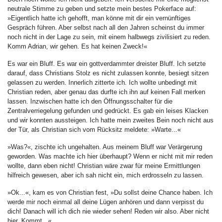
neutrale Stimme zu geben und setzte mein bestes Pokerface auf:
»Eigentlich hatte ich gehofft, man könne mit dir ein vernünftiges
Gespräch führen. Aber selbst nach all den Jahren scheinst du immer
noch nicht in der Lage zu sein, mit einem halbwegs zivilisiert zu reden.
Komm Adrian, wir gehen. Es hat keinen Zweck!«
Es war ein Bluff. Es war ein gottverdammter dreister Bluff. Ich setzte
darauf, dass Christians Stolz es nicht zulassen konnte, besiegt sitzen
gelassen zu werden. Innerlich zitterte ich. Ich wollte unbedingt mit
Christian reden, aber genau das durfte ich ihn auf keinen Fall merken
lassen. Inzwischen hatte ich den Öffnungsschalter für die
Zentralverriegelung gefunden und gedrückt. Es gab ein leises Klacken
und wir konnten aussteigen. Ich hatte mein zweites Bein noch nicht aus
der Tür, als Christian sich vom Rücksitz meldete: »Warte...«
»Was?«, zischte ich ungehalten. Aus meinem Bluff war Verärgerung
geworden. Was machte ich hier überhaupt? Wenn er nicht mit mir reden
wollte, dann eben nicht! Christian wäre zwar für meine Ermittlungen
hilfreich gewesen, aber ich sah nicht ein, mich erdrosseln zu lassen.
»Ok...«, kam es von Christian fest, »Du sollst deine Chance haben. Ich
werde mir noch einmal all deine Lügen anhören und dann verpisst du
dich! Danach will ich dich nie wieder sehen! Reden wir also. Aber nicht
hier. Kommt...«