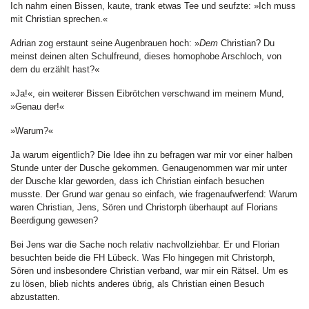
Ich nahm einen Bissen, kaute, trank etwas Tee und seufzte: »Ich muss
mit Christian sprechen.«
Adrian zog erstaunt seine Augenbrauen hoch: »
Dem
Christian? Du
meinst deinen alten Schulfreund, dieses homophobe Arschloch, von
dem du erzählt hast?«
»Ja!«, ein weiterer Bissen Eibrötchen verschwand im meinem Mund,
»Genau der!«
»Warum?«
Ja warum eigentlich? Die Idee ihn zu befragen war mir vor einer halben
Stunde unter der Dusche gekommen. Genaugenommen war mir unter
der Dusche klar geworden, dass ich Christian einfach besuchen
musste. Der Grund war genau so einfach, wie fragenaufwerfend: Warum
waren Christian, Jens, Sören und Christorph überhaupt auf Florians
Beerdigung gewesen?
Bei Jens war die Sache noch relativ nachvollziehbar. Er und Florian
besuchten beide die FH Lübeck. Was Flo hingegen mit Christorph,
Sören und insbesondere Christian verband, war mir ein Rätsel. Um es
zu lösen, blieb nichts anderes übrig, als Christian einen Besuch
abzustatten.