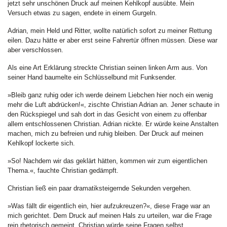
jetzt sehr unschönen Druck auf meinen Kehlkopf ausübte. Mein
Versuch etwas zu sagen, endete in einem Gurgeln.
Adrian, mein Held und Ritter, wollte natürlich sofort zu meiner Rettung
eilen. Dazu hätte er aber erst seine Fahrertür öffnen müssen. Diese war
aber verschlossen.
Als eine Art Erklärung streckte Christian seinen linken Arm aus. Von
seiner Hand baumelte ein Schlüsselbund mit Funksender.
»Bleib ganz ruhig oder ich werde deinem Liebchen hier noch ein wenig
mehr die Luft abdrücken!«, zischte Christian Adrian an. Jener schaute in
den Rückspiegel und sah dort in das Gesicht von einem zu offenbar
allem entschlossenen Christian. Adrian nickte. Er würde keine Anstalten
machen, mich zu befreien und ruhig bleiben. Der Druck auf meinen
Kehlkopf lockerte sich.
»So! Nachdem wir das geklärt hätten, kommen wir zum eigentlichen
Thema.«, fauchte Christian gedämpft.
Christian ließ ein paar dramatiksteigernde Sekunden vergehen.
»Was fällt dir eigentlich ein, hier aufzukreuzen?«, diese Frage war an
mich gerichtet. Dem Druck auf meinen Hals zu urteilen, war die Frage
rein rhetorisch gemeint. Christian würde seine Fragen selbst