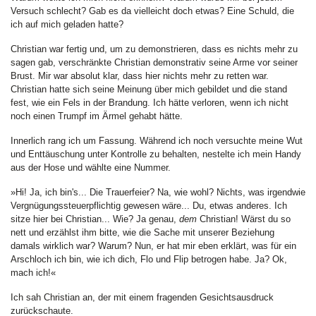
Versuch schlecht? Gab es da vielleicht doch etwas? Eine Schuld, die
ich auf mich geladen hatte?
Christian war fertig und, um zu demonstrieren, dass es nichts mehr zu
sagen gab, verschränkte Christian demonstrativ seine Arme vor seiner
Brust. Mir war absolut klar, dass hier nichts mehr zu retten war.
Christian hatte sich seine Meinung über mich gebildet und die stand
fest, wie ein Fels in der Brandung. Ich hätte verloren, wenn ich nicht
noch einen Trumpf im Ärmel gehabt hätte.
Innerlich rang ich um Fassung. Während ich noch versuchte meine Wut
und Enttäuschung unter Kontrolle zu behalten, nestelte ich mein Handy
aus der Hose und wählte eine Nummer.
»Hi! Ja, ich bin's... Die Trauerfeier? Na, wie wohl? Nichts, was irgendwie
Vergnügungssteuerpflichtig gewesen wäre... Du, etwas anderes. Ich
sitze hier bei Christian... Wie? Ja genau,
dem
Christian! Wärst du so
nett und erzählst ihm bitte, wie die Sache mit unserer Beziehung
damals wirklich war? Warum? Nun, er hat mir eben erklärt, was für ein
Arschloch ich bin, wie ich dich, Flo und Flip betrogen habe. Ja? Ok,
mach ich!«
Ich sah Christian an, der mit einem fragenden Gesichtsausdruck
zurückschaute.