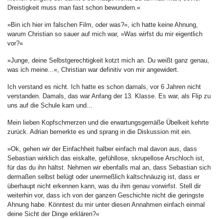
Dreistigkeit muss man fast schon bewundern.«
»Bin ich hier im falschen Film, oder was?«, ich hatte keine Ahnung,
warum Christian so sauer auf mich war, »Was wirfst du mir eigentlich
vor?«
»Junge, deine Selbstgerechtigkeit kotzt mich an. Du weißt ganz genau,
was ich meine...«, Christian war definitiv von mir angewidert.
Ich verstand es nicht. Ich hatte es schon damals, vor 6 Jahren nicht
verstanden. Damals, das war Anfang der 13. Klasse. Es war, als Flip zu
uns auf die Schule kam und...
Mein lieben Kopfschmerzen und die erwartungsgemäße Übelkeit kehrte
zurück. Adrian bemerkte es und sprang in die Diskussion mit ein.
»Ok, gehen wir der Einfachheit halber einfach mal davon aus, dass
Sebastian wirklich das eiskalte, gefühllose, skrupellose Arschloch ist,
für das du ihn hältst. Nehmen wir ebenfalls mal an, dass Sebastian sich
dermaßen selbst belügt oder unermeßlich kaltschnäuzig ist, dass er
überhaupt nicht erkennen kann, was du ihm genau vorwirfst. Stell dir
weiterhin vor, dass ich von der ganzen Geschichte nicht die geringste
Ahnung habe. Könntest du mir unter diesen Annahmen einfach einmal
deine Sicht der Dinge erklären?«