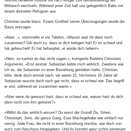
Glücklicherweise musste sie nach einiger Zeit betriebsbedingt auf
Mittwoch wechseln. Während jener Zeit half uns gelegentlich Babs mit
einem diskreten Refugium aus.
Christian wurde blass. Einem Großteil seiner Überzeugungen wurde die
Basis entzogen.
»Aber...«, stammelte er ins Telefon, »Warum wart ihr dann noch
zusammen? Gib doch zu, dass er dich belogen hat! Er ist schwul und
hat geheuchelt! Er hat behauptet, er würde dich lieben!«
»Nein, so kannst du das nicht sagen.«, korrigierte Barbera Christians
Argumente, »Erst einmal: Sebastian liebte mich wirklich. Zweitens war
ich es, die Sebastian zu einer Beziehung getrieben hatte. Christian,
bitte, denk doch einmal nach, wir waren 15, höchstens 16 Jahre alt.
Sebastian wusste doch noch gar nicht, dass er schwul war. Das begriff
er erst, während wir zusammen waren.«
»Aber wenn du gewusst hast, dass er schwul war, warum hast du dich
dann nicht von ihm getrennt?«
»Willst du das wirklich wissen? Du warst der Grund! Du, Sören,
Christorph, Jens, die ganze Gang. Euer Machogehabe war einfach nur
nervig. Jede Frau, die nicht in einer Beziehung steckte, war doch von
euch zum Abschuss freigegeben. Und ihr konntet ganz schön penetrant