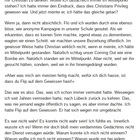
mir Christian zu denken. Wollte ich tatsächlich immer im Mittelpunkt
stehen? Ich hatte immer den Eindruck, dass dies Christians Privileg
gewesen war. Und jetzt meinte er, ich hätte das gleiche getan?
Wenn ja, dann nicht absichtlich. Flo und ich wurden durch eine ebenso
böse, wie anonyme Kampagne in unserer Schule geoutet. Als wir
erkannten, dass es keinen Sinn machte, irgend etwas zu dementieren,
wagten wir einen Schritt: wir machten unsere Beziehung öffentlich. Im
gewisser Weise hatte Christian wirklich recht, wenn er meinte, ich hätte
im Mittelpunkt gestanden. Natürlich schlug unser Coming Out wie eine
Bombe ein. Natürlich standen wir im Mittelpunkt. Aber nicht, weil wir ihn
gesucht hätten, sondern, weil wir in ihn hineingedrängt wurden.
»Aber was mich am meisten fertig macht, wofür ich dich hasse, ist
dass du Flip auf dem Gewissen hast!«
Das war es also. Das, was ich schon immer vermutet hatte. Weswegen
ich seit Jahren vermieden hatte, nach Lübeck zurück zu kehren. Das,
was nie jemand wagte öffentlich zu sagen, es aber immer dachte. Ich
hatte Flip auf dem Gewissen. Er hat sich wegen mir umgebracht.
Es war nicht wahr! Es konnte nicht wahr sein! Ich fühlte es. Innerlich
wusste ich es! Wenn mir doch bloß mein verdammtes Gedächtnis nicht
den Dienst versagen würde. Warum konnte ich mich nicht erinnern?
Warum wollte ich mich nicht erinnern? Warum wurde mir bei jedem