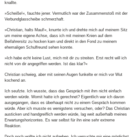
knallte.
»Scheiße!«, fauchte jener. Vermutlich war der Zusammenstoß mit der
Verbundglasscheibe schmerzhaft.
»Christian, halts Maul!«, knurrte ich und drehte mich auf meinem Sitz
um meine eigene Achse, dass ich mit meinen Knien auf dem
Beifahrersitz zu hocken kam und direkt in den Fond zu meinem
ehemaligen Schulfreund sehen konnte.
»Ich habe echt keine Lust, mich mit dir zu streiten. Erst recht will ich
nicht von dir angegriffen werden. Ist das klar?«
Christian schwieg, aber mit seinen Augen funkelte er mich vor Wut
kochend an.
Ich seufzte. Ich wusste, dass das Gespräch mit ihm nicht einfach
werden würde. Womit hatte ich gerechnet? Eigentlich war ich davon
ausgegangen, dass es überhaupt nicht zu einem Gespräch kommen
würde. Aber ich musste es wenigstens versuchen, oder? Das Christian
austicken und handgreiflich werden würde, lag weit außerhalb meines
Erwartungshorizontes. Es war selbst für ihn eine sehr extreme
Reaktion.
Doch noch wollte ich nicht aufgeben. Ich versuchte mir eine möglichst