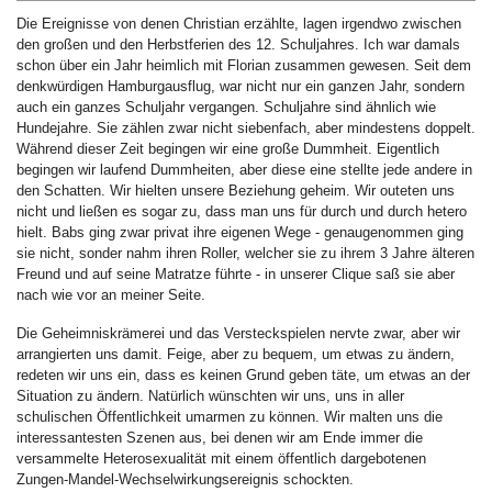
Die Ereignisse von denen Christian erzählte, lagen irgendwo zwischen
den großen und den Herbstferien des 12. Schuljahres. Ich war damals
schon über ein Jahr heimlich mit Florian zusammen gewesen. Seit dem
denkwürdigen Hamburgausflug, war nicht nur ein ganzen Jahr, sondern
auch ein ganzes Schuljahr vergangen. Schuljahre sind ähnlich wie
Hundejahre. Sie zählen zwar nicht siebenfach, aber mindestens doppelt.
Während dieser Zeit begingen wir eine große Dummheit. Eigentlich
begingen wir laufend Dummheiten, aber diese eine stellte jede andere in
den Schatten. Wir hielten unsere Beziehung geheim. Wir outeten uns
nicht und ließen es sogar zu, dass man uns für durch und durch hetero
hielt. Babs ging zwar privat ihre eigenen Wege - genaugenommen ging
sie nicht, sonder nahm ihren Roller, welcher sie zu ihrem 3 Jahre älteren
Freund und auf seine Matratze führte - in unserer Clique saß sie aber
nach wie vor an meiner Seite.
Die Geheimniskrämerei und das Versteckspielen nervte zwar, aber wir
arrangierten uns damit. Feige, aber zu bequem, um etwas zu ändern,
redeten wir uns ein, dass es keinen Grund geben täte, um etwas an der
Situation zu ändern. Natürlich wünschten wir uns, uns in aller
schulischen Öffentlichkeit umarmen zu können. Wir malten uns die
interessantesten Szenen aus, bei denen wir am Ende immer die
versammelte Heterosexualität mit einem öffentlich dargebotenen
Zungen-Mandel-Wechselwirkungsereignis schockten.