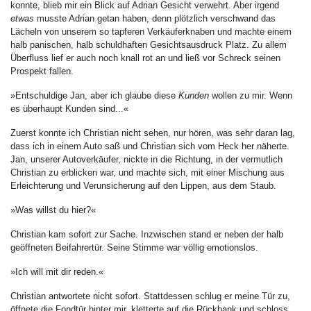
konnte, blieb mir ein Blick auf Adrian Gesicht verwehrt. Aber irgend
etwas
musste Adrian getan haben, denn plötzlich verschwand das
Lächeln von unserem so tapferen Verkäuferknaben und machte einem
halb panischen, halb schuldhaften Gesichtsausdruck Platz. Zu allem
Überfluss lief er auch noch knall rot an und ließ vor Schreck seinen
Prospekt fallen.
»Entschuldige Jan, aber ich glaube diese
Kunden
wollen zu mir. Wenn
es überhaupt Kunden sind...«
Zuerst konnte ich Christian nicht sehen, nur hören, was sehr daran lag,
dass ich in einem Auto saß und Christian sich vom Heck her näherte.
Jan, unserer Autoverkäufer, nickte in die Richtung, in der vermutlich
Christian zu erblicken war, und machte sich, mit einer Mischung aus
Erleichterung und Verunsicherung auf den Lippen, aus dem Staub.
»Was willst du hier?«
Christian kam sofort zur Sache. Inzwischen stand er neben der halb
geöffneten Beifahrertür. Seine Stimme war völlig emotionslos.
»Ich will mit dir reden.«
Christian antwortete nicht sofort. Stattdessen schlug er meine Tür zu,
öffnete die Fondtür hinter mir, kletterte auf die Rückbank und schloss