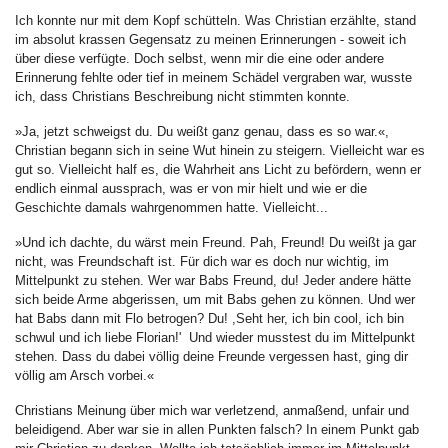
Ich konnte nur mit dem Kopf schütteln. Was Christian erzählte, stand
im absolut krassen Gegensatz zu meinen Erinnerungen - soweit ich
über diese verfügte. Doch selbst, wenn mir die eine oder andere
Erinnerung fehlte oder tief in meinem Schädel vergraben war, wusste
ich, dass Christians Beschreibung nicht stimmten konnte.
»Ja, jetzt schweigst du. Du weißt ganz genau, dass es so war.«,
Christian begann sich in seine Wut hinein zu steigern. Vielleicht war es
gut so. Vielleicht half es, die Wahrheit ans Licht zu befördern, wenn er
endlich einmal aussprach, was er von mir hielt und wie er die
Geschichte damals wahrgenommen hatte. Vielleicht...
»Und ich dachte, du wärst mein Freund. Pah, Freund! Du weißt ja gar
nicht, was Freundschaft ist. Für dich war es doch nur wichtig, im
Mittelpunkt zu stehen. Wer war Babs Freund, du! Jeder andere hätte
sich beide Arme abgerissen, um mit Babs gehen zu können. Und wer
hat Babs dann mit Flo betrogen? Du! ,Seht her, ich bin cool, ich bin
schwul und ich liebe Florian!' Und wieder musstest du im Mittelpunkt
stehen. Dass du dabei völlig deine Freunde vergessen hast, ging dir
völlig am Arsch vorbei.«
Christians Meinung über mich war verletzend, anmaßend, unfair und
beleidigend. Aber war sie in allen Punkten falsch? In einem Punkt gab