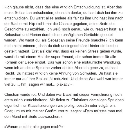
»Ich glaube nicht, dass das eine wirklich Entschuldigung ist. Aber das
muss Sebastian entscheiden, denn ich denke, du hast dich bei ihm zu
entschuldigen. Du warst alles andere als fair zu ihm und hast ihm nach
der Sache mit Flip nicht mal die Chance gegeben, seine Seite der
Geschichte zu erzählen. Ich weiß noch genau, wie du reagiert hast, als
Sebastian und Florian durch diese unsäglichen Gerüchte geoutet
wurden. Wo warst du, als Sebastian seine Freunde brauchte? Ich kann
mich nicht erinnern, dass du dich uneingeschränkt hinter die beiden
gestellt hättest. Erst als klar war, dass es keinen Stress geben würde,
warst du mit einem Mal der super Freund, der schon immer für alle
Formen der Liebe eintrat. Das war schon eine erstaunliche Wandlung,
wenn ich an deine Sprüche vorher denke. Aber ich gebe zu, du hast
Recht. Du hattest wirklich keine Ahnung von Schwulen. Du hast sie
immer nur auf ihre Sexualität reduziert. Und deine Wortwahl war immer
viel zu..., hm, sagen wir mal... plakativ.«
Christian wurde rot. Und dabei war Babs mit dieser Formulierung noch
erstaunlich zurückhaltend. Mir fielen zu Christians damaligen Sprüchen
eigentlich nur Klassifizierungen wie prollig, obszön oder vulgär ein.
Oder, um es mit meiner Großmutter zu sagen: »Dem müsste man mal
den Mund mit Seife auswaschen.«
»Warum seid ihr alle gegen mich?«