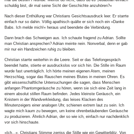
schuldig bist, dir mal seine Sicht der Geschichte anzuhören?«
Nach dieser Enthüllung war Christians Gesichtsausdruck leer. Er starrte
einfach nur so dahin. Völlig apathisch quälte er sich noch ein »Danke
Babs. Ich melde mich!« heraus und beendete die Verbindung.
Dann brach das Schweigen aus. Ich schaute fragend zu Adrian. Sollte
man Christian ansprechen? Adrian meinte nein. Nonverbal, denn er gab
mir nur ein Handzeichen ruhig zu bleiben.
Christian starrte weiterhin in die Leere. Seit er das Telefongespräch
beendet hatte, stierte er ausdruckslos vor sich hin. Die Stille im Raum
wurde fast unerträglich. Ich hörte meinen eigenen Atem, meinen
Herzschlag, sogar das Rauschen meines Blutes in meinen Ohren. Es
gibt wissenschaftliche Untersuchungen die sagen, dass Menschen
anfangen Phantomgeräusche zu hören, wenn sie sich eine Zeit lang in
einem absolut stillen Raum befinden. Jedes kleinste Geräusch, ein
Knistern in der Wandverkleidung, das leises Klacken des
Minutenzeigers einer analogen Uhr, schienen extrem laut zu sein. Ich
wagte mich kaum zu bewegen, um keine ohrenbetäubenden Geräusche
zu produzieren. Ähnlich Adrian, der so wie ich, einfach nur nachdenklich
vor sich hinschaute.
»Ich...«, Christians Stimme zerriss die Stille wie ein Gewitterblitz. Von