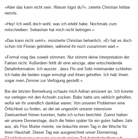
»Aber das kann nicht sein. Warum lügst du?«, zeterte Christian hörbar
nervös.
»Hey! Ich weiß doch wohl, was ich erlebt habe. Nochmals zum
mitschreiben: Sebastian hat mich nicht betrogen.«
»Das kann nicht sein!«, insistierte Christian beharrlich, »Er hat es doch
schon mit Florian getrieben, während ihr noch zusammen wart.«
»Formal mag das soweit stimmen. Nur stimmt deine Interpretation der
Fakten nicht. Außerdem fehlt dir eine winzige, aber entscheidende
Detailinformation. Ich
wusste
, dass Flo und Sebi miteinander schliefen.
Ich habe die beiden sogar ermutigt und ihnen geholfen. Ich hab' ihnen
sogar mein Zimmer zur Verfügung gestellt.«
Bei der letzten Bemerkung schaute mich Adrian amüsiert an. Ich konnte
nur verlegen mit den Achseln zucken. Babs hatte uns wirklich geholfen,
wofür wir ihr unendlich dankbar waren. Von unseren Problemen eine
Örtlichkeit zu finden, an der wir ungestört unserer intensiven
Zweisamkeit frönen konnten, hatte ich schon berichtet. Zuerst hatten
wir unsere Donnerstage, doch die fielen später für ein gutes halbes Jahr
aus, als Flos Mutter meinte, sie bräuchte einen Tag in der Woche für
ihren Haushalt. Dieser Tag war ausgerechnet unser Donnerstag.