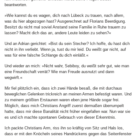
beantworten.
»Wie kannst du es wagen, dich nach Lübeck zu trauen, nach allem,
was du hier abgezogen hast? Ausgerechnet auf Florians Beerdigung.
Besitzt du nicht mal soviel Anstand seine Familie in Ruhe trauern zu
lassen? Macht dich das an, andere Leute leiden zu sehen?«
Und an Adrian gerichtet: »Bist du sein Stecher? Ich hoffe, du hast dich
nicht in ihn verliebt. Wenn ja, tust du mir leid. Du weißt gar nicht, auf
was für eine falsche Schlange du dich einläßt.«
Und wieder an mich: »Nicht wahr, Sebiboy, du weißt sehr gut, wie man
eine Freundschaft verrät? Wie man Freude ausnutzt und dann
wegwirft.«
Mir fiel plötzlich ein, dass ich zwei Hände besaß, die mit durchaus
beweglichen Gelenken trickreich an meinen Armen befestigt waren. Und
zu meinem größten Erstaunen waren eben jene Hände sogar frei.
Möglich, dass mich Christians Angriff zuerst dermaßen überrumpelt
hatte, dass mir diese Banalität nicht früher eingefallen war. Nun war sie
es und ich machte spontanen Gebrauch von dieser Erkenntnis.
Ich packte Christians Arm, riss ihn so kräftig von Sitz und Hals los,
dass er mit den Knöcheln seines Handrückens gegen das Seitenfenster