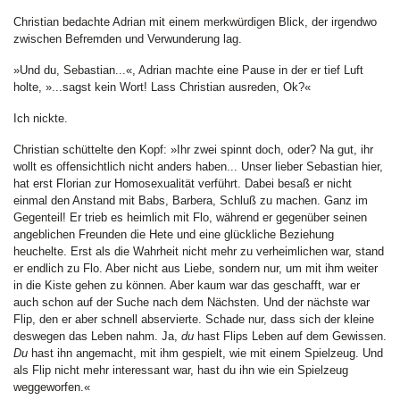
Christian bedachte Adrian mit einem merkwürdigen Blick, der irgendwo
zwischen Befremden und Verwunderung lag.
»Und du, Sebastian...«, Adrian machte eine Pause in der er tief Luft
holte, »...sagst kein Wort! Lass Christian ausreden, Ok?«
Ich nickte.
Christian schüttelte den Kopf: »Ihr zwei spinnt doch, oder? Na gut, ihr
wollt es offensichtlich nicht anders haben... Unser lieber Sebastian hier,
hat erst Florian zur Homosexualität verführt. Dabei besaß er nicht
einmal den Anstand mit Babs, Barbera, Schluß zu machen. Ganz im
Gegenteil! Er trieb es heimlich mit Flo, während er gegenüber seinen
angeblichen Freunden die Hete und eine glückliche Beziehung
heuchelte. Erst als die Wahrheit nicht mehr zu verheimlichen war, stand
er endlich zu Flo. Aber nicht aus Liebe, sondern nur, um mit ihm weiter
in die Kiste gehen zu können. Aber kaum war das geschafft, war er
auch schon auf der Suche nach dem Nächsten. Und der nächste war
Flip, den er aber schnell abservierte. Schade nur, dass sich der kleine
deswegen das Leben nahm. Ja,
du
hast Flips Leben auf dem Gewissen.
Du
hast ihn angemacht, mit ihm gespielt, wie mit einem Spielzeug. Und
als Flip nicht mehr interessant war, hast du ihn wie ein Spielzeug
weggeworfen.«