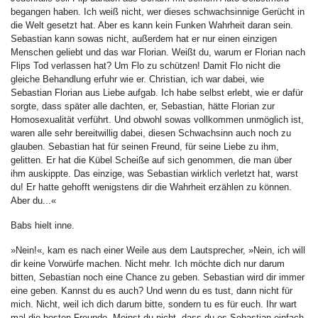
begangen haben. Ich weiß nicht, wer dieses schwachsinnige Gerücht in
die Welt gesetzt hat. Aber es kann kein Funken Wahrheit daran sein.
Sebastian kann sowas nicht, außerdem hat er nur einen einzigen
Menschen geliebt und das war Florian. Weißt du, warum er Florian nach
Flips Tod verlassen hat? Um Flo zu schützen! Damit Flo nicht die
gleiche Behandlung erfuhr wie er. Christian, ich war dabei, wie
Sebastian Florian aus Liebe aufgab. Ich habe selbst erlebt, wie er dafür
sorgte, dass später alle dachten, er, Sebastian, hätte Florian zur
Homosexualität verführt. Und obwohl sowas vollkommen unmöglich ist,
waren alle sehr bereitwillig dabei, diesen Schwachsinn auch noch zu
glauben. Sebastian hat für seinen Freund, für seine Liebe zu ihm,
gelitten. Er hat die Kübel Scheiße auf sich genommen, die man über
ihm auskippte. Das einzige, was Sebastian wirklich verletzt hat, warst
du! Er hatte gehofft wenigstens dir die Wahrheit erzählen zu können.
Aber du...«
Babs hielt inne.
»Nein!«, kam es nach einer Weile aus dem Lautsprecher, »Nein, ich will
dir keine Vorwürfe machen. Nicht mehr. Ich möchte dich nur darum
bitten, Sebastian noch eine Chance zu geben. Sebastian wird dir immer
eine geben. Kannst du es auch? Und wenn du es tust, dann nicht für
mich. Nicht, weil ich dich darum bitte, sondern tu es für euch. Ihr wart
mal die besten Freunde. Meinst du nicht, dass du es Sebastian einfach