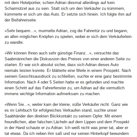
mit dem Hotelportier, schien Adrian diesmal allerdings auf kein
Scharmützel aus zu sein. Statt sich um den Verkäufer zu kümmern,
kümmerte er sich um das Auto. Er setzte sich hinein. Ich folgte ihm auf
der Beifahrerseite.
»Sehr bequem...«, murmelte Adrian, zog die Fahrertür zu und begann,
an allen möglichen Knöpfen zu spielen, wobei er sich dem Verkäuferlein
zu wandte.
»Wir können Ihnen auch sehr günstige Finanz...«, versuchte das
Saabmännchen die Diskussion des Preises von einer anderen Seite zu
starten. Er war sich absolut sicher, dass sich Adrian dieses Auto
niemals leisten konnte. Er blätterte eine Weile in einem Prospekt. Nach
seinem Gesichtsausdruck zu schließen, suchte er eine ganz bestimmte
Information. Nach 4 oder 5 Seiten hatte er es gefunden und machte
einen Schritt auf das Fahrerfenster zu, um Adrian auf die vermutlich
immens wichtige Information aufmerksam zu machen.
»Wenn Sie...«, weiter kam der kleine, süße Verkäufer nicht. Ganz wie
es im Lehrbuch für erfolgreiches Verkaufen stand, suchte unser
Saabhänder den direkten Blickkontakt zu seinem Opfer. Mit einem
freundlichen, aber falschen Lächeln auf dem Lippen und dem Prospekt
in der Hand schaute er zu Adrian. Ich weiß nicht was jener tat, aber er
tat etwas. Da ich neben ihm saß und nur seinen Hinterkopf bewundern