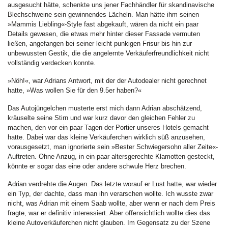
ausgesucht hätte, schenkte uns jener Fachhändler für skandinavische
Blechschweine sein gewinnendes Lächeln. Man hätte ihm seinen
»Mammis Liebling«-Style fast abgekauft, wären da nicht ein paar
Details gewesen, die etwas mehr hinter dieser Fassade vermuten
ließen, angefangen bei seiner leicht punkigen Frisur bis hin zur
unbewussten Gestik, die die angelernte Verkäuferfreundlichkeit nicht
vollständig verdecken konnte.
»Nöh!«, war Adrians Antwort, mit der der Autodealer nicht gerechnet
hatte, »Was wollen Sie für den 9.5er haben?«
Das Autojüngelchen musterte erst mich dann Adrian abschätzend,
kräuselte seine Stirn und war kurz davor den gleichen Fehler zu
machen, den vor ein paar Tagen der Portier unseres Hotels gemacht
hatte. Dabei war das kleine Verkäuferchen wirklich süß anzusehen,
vorausgesetzt, man ignorierte sein »Bester Schwiegersohn aller Zeite«-
Auftreten. Ohne Anzug, in ein paar altersgerechte Klamotten gesteckt,
könnte er sogar das eine oder andere schwule Herz brechen.
Adrian verdrehte die Augen. Das letzte worauf er Lust hatte, war wieder
ein Typ, der dachte, dass man ihn verarschen wollte. Ich wusste zwar
nicht, was Adrian mit einem Saab wollte, aber wenn er nach dem Preis
fragte, war er definitiv interessiert. Aber offensichtlich wollte dies das
kleine Autoverkäuferchen nicht glauben. Im Gegensatz zu der Szene