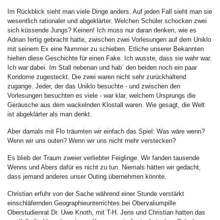
Im Rückblick sieht man viele Dinge anders. Auf jeden Fall sieht man sie
wesentlich rationaler und abgeklärter. Welchen Schüler schocken zwei
sich küssende Jungs? Keinen! Ich muss nur daran denken, wie es
Adrian fertig gebracht hatte, zwischen zwei Vorlesungen auf dem Uniklo
mit seinem Ex eine Nummer zu schieben. Etliche unserer Bekannten
hielten diese Geschichte für einen Fake. Ich wusste, dass sie wahr war.
Ich war dabei. Im Stall nebenan und hab` den beiden noch ein paar
Kondome zugesteckt. Die zwei waren nicht sehr zurückhaltend
zugange. Jeder, der das Uniklo besuchte - und zwischen den
Vorlesungen besuchten es viele - war klar, welchem Ursprungs die
Geräusche aus dem wackelnden Klostall waren. Wie gesagt, die Welt
ist abgeklärter als man denkt.
Aber damals mit Flo träumten wir einfach das Spiel: Was wäre wenn?
Wenn wir uns outen? Wenn wir uns nicht mehr verstecken?
Es blieb der Traum zweier verliebter Feiglinge. Wir fanden tausende
Wenns und Abers dafür es nicht zu tun. Niemals hätten wir gedacht,
dass jemand anderes unser Outing übernehmen könnte.
Christian erfuhr von der Sache während einer Stunde verstärkt
einschläfernden Geographieunterrichtes bei Obervaliumpille
Oberstudienrat Dr. Uwe Knoth, mit T-H. Jens und Christian hatten das