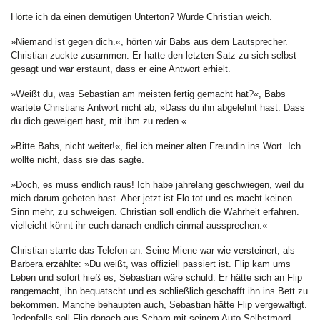
Hörte ich da einen demütigen Unterton? Wurde Christian weich.
»Niemand ist gegen dich.«, hörten wir Babs aus dem Lautsprecher.
Christian zuckte zusammen. Er hatte den letzten Satz zu sich selbst
gesagt und war erstaunt, dass er eine Antwort erhielt.
»Weißt du, was Sebastian am meisten fertig gemacht hat?«, Babs
wartete Christians Antwort nicht ab, »Dass du ihn abgelehnt hast. Dass
du dich geweigert hast, mit ihm zu reden.«
»Bitte Babs, nicht weiter!«, fiel ich meiner alten Freundin ins Wort. Ich
wollte nicht, dass sie das sagte.
»Doch, es muss endlich raus! Ich habe jahrelang geschwiegen, weil du
mich darum gebeten hast. Aber jetzt ist Flo tot und es macht keinen
Sinn mehr, zu schweigen. Christian soll endlich die Wahrheit erfahren.
vielleicht könnt ihr euch danach endlich einmal aussprechen.«
Christian starrte das Telefon an. Seine Miene war wie versteinert, als
Barbera erzählte: »Du weißt, was offiziell passiert ist. Flip kam ums
Leben und sofort hieß es, Sebastian wäre schuld. Er hätte sich an Flip
rangemacht, ihn bequatscht und es schließlich geschafft ihn ins Bett zu
bekommen. Manche behaupten auch, Sebastian hätte Flip vergewaltigt.
Jedenfalls soll Flip danach aus Scham mit seinem Auto Selbstmord