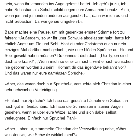
sein, wenn ihr jemanden ins Auge gefasst hattet. Ich geb's ja zu, ich
habe Sebastian als Schutzschild gegen eure Anmachen benutzt. Also,
wenn jemand jemanden anderen ausgenutzt hat, dann war ich es und
nicht Sebastian! Es war genau umgekehrt.«
Babs machte eine Pause, um mit gesenkter ernster Stimme fort zu
fahren: »Außerdem, so wir ihr über Schwule abgelästert habt, hatte ich
ehrlich Angst um Flo und Sebi. Hast du oder Christorph auch nur ein
einziges Mal darüber nachgedacht, wie eure blöden Sprüche auf Flo und
Sebi gewirkt haben müssen? Du erinnerst dich doch: ,Die Typen sind
doch alle krank!' , ,Wenn mich so einer anmacht, wird er sich wünschen
nie geboren worden zu sein!' Kommt dir das irgendwie bekannt vor?
Und das waren nur eure
harmlosen
Sprüche.«
»Aber, das waren doch nur Sprüche!«, versuchte sich Christian in einer
sehr schwachen Verteidigung
»Einfach nur Sprüche? Ich habe das gequälte Lächeln von Sebastian
noch gut im Gedächtnis. Ich habe die Schmerzen in seinen Augen
gesehen, wenn er über eure Witze lachte und sich dabei selbst
verleugnete. Einfach nur Sprüche! Pah!«
»Aber... aber...«, stammelte Christian der Verzweifelung nahe, »Was
wussten wir, wie Schwule wirklich sind?«