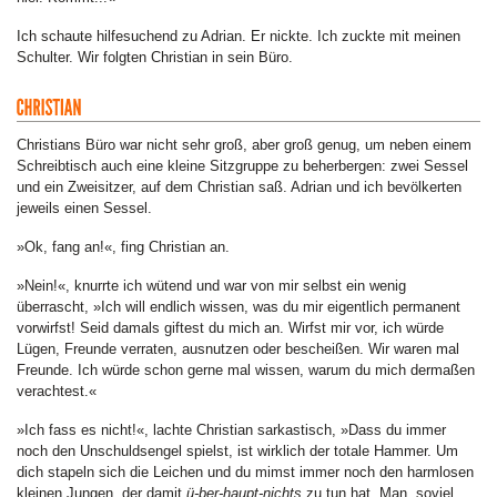
Ich schaute hilfesuchend zu Adrian. Er nickte. Ich zuckte mit meinen
Schulter. Wir folgten Christian in sein Büro.
Christians Büro war nicht sehr groß, aber groß genug, um neben einem
Schreibtisch auch eine kleine Sitzgruppe zu beherbergen: zwei Sessel
und ein Zweisitzer, auf dem Christian saß. Adrian und ich bevölkerten
jeweils einen Sessel.
»Ok, fang an!«, fing Christian an.
»Nein!«, knurrte ich wütend und war von mir selbst ein wenig
überrascht, »Ich will endlich wissen, was du mir eigentlich permanent
vorwirfst! Seid damals giftest du mich an. Wirfst mir vor, ich würde
Lügen, Freunde verraten, ausnutzen oder bescheißen. Wir waren mal
Freunde. Ich würde schon gerne mal wissen, warum du mich dermaßen
verachtest.«
»Ich fass es nicht!«, lachte Christian sarkastisch, »Dass du immer
noch den Unschuldsengel spielst, ist wirklich der totale Hammer. Um
dich stapeln sich die Leichen und du mimst immer noch den harmlosen
kleinen Jungen, der damit
ü-ber-haupt-nichts
zu tun hat. Man, soviel