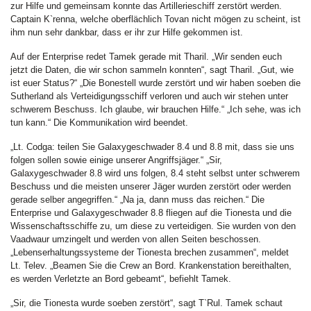
zur Hilfe und gemeinsam konnte das Artillerieschiff zerstört werden.
Captain K`renna, welche oberflächlich Tovan nicht mögen zu scheint, ist
ihm nun sehr dankbar, dass er ihr zur Hilfe gekommen ist.
Auf der Enterprise redet Tamek gerade mit Tharil. „Wir senden euch
jetzt die Daten, die wir schon sammeln konnten“, sagt Tharil. „Gut, wie
ist euer Status?“ „Die Bonestell wurde zerstört und wir haben soeben die
Sutherland als Verteidigungsschiff verloren und auch wir stehen unter
schwerem Beschuss. Ich glaube, wir brauchen Hilfe.“ „Ich sehe, was ich
tun kann.“ Die Kommunikation wird beendet.
„Lt. Codga: teilen Sie Galaxygeschwader 8.4 und 8.8 mit, dass sie uns
folgen sollen sowie einige unserer Angriffsjäger.“ „Sir,
Galaxygeschwader 8.8 wird uns folgen, 8.4 steht selbst unter schwerem
Beschuss und die meisten unserer Jäger wurden zerstört oder werden
gerade selber angegriffen.“ „Na ja, dann muss das reichen.“ Die
Enterprise und Galaxygeschwader 8.8 fliegen auf die Tionesta und die
Wissenschaftsschiffe zu, um diese zu verteidigen. Sie wurden von den
Vaadwaur umzingelt und werden von allen Seiten beschossen.
„Lebenserhaltungssysteme der Tionesta brechen zusammen“, meldet
Lt. Telev. „Beamen Sie die Crew an Bord. Krankenstation bereithalten,
es werden Verletzte an Bord gebeamt“, befiehlt Tamek.
„Sir, die Tionesta wurde soeben zerstört“, sagt T`Rul. Tamek schaut