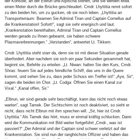
der Konsole, an der Elbrun und Aljoscha stehen, und sie werden etwa
einen Meter durch die Brücke geschleudert. Cmdr. Lhyttitia rennt sofort
zu den beiden hin, um zu gucken, ob sie noch leben. „Lhyttitia an
Transporterraum: Beamen Sie Admiral Tiran und Captain Cornellus auf
die Krankenstation! Sofort!“, sagt sie sehr energisch und laut.
„Krankenstation bereithalten, Admiral Tiran und Captain Cornellus
werden gerade zu Ihnen gebeamt, sie haben schwere
Plasmaverbrennungen.“ „Verstanden“, antwortet Lt. Tikkem.
Cmdr. Lhyttitia steht starr da, denn sie ist mit dieser Situation gerade
überfordert. Aber nachdem sie sich ein paar Sekunden gesammelt hat,
beginnt sie, Befehle zu erteilen. „Lt. Niwan: halten Sie den Kurs, Cmdr.
Shras: feuern Sie auf jedes feindliche Schiff, das uns in die Quere
kommt, und sehen Sie zu, dass jeder Schuss ein Treffer ist!“ „Aye, Sir“,
sagen die beiden im Chor. „Lt. Codga: Öffnen Sie einen Kanal zur
Vixal.“ „Kanal offen, Sir.“
„Elbrun, wir sind gerade sehr beschäftigt, kann das nicht noch etwas
warten“, sagt Tamek. Der Sichtschirm ist noch deaktiviert, so sieht er
nicht, dass nicht Elbrun mit ihm sprechen will. „Sir, hier ist Cmdr.
Lhyttitia.“ Als Tamek das hört, muss er einmal kräftig schlucken. Dann
wird die Kommunikation mit Bild weiter fortgeführt „Cmdr., was ist
passiert?“ „Der Admiral und der Captain sind schwer verletzt auf der
Krankenstation. Sie sind nun der ranghöchste Offizier und haben das