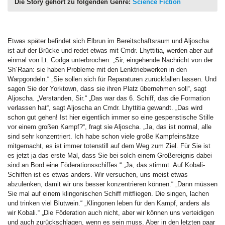
Die Story gehört zu folgenden Genre:
Science Fiction
Etwas später befindet sich Elbrun im Bereitschaftsraum und Aljoscha
ist auf der Brücke und redet etwas mit Cmdr. Lhyttitia, werden aber auf
einmal von Lt. Codga unterbrochen. „Sir, eingehende Nachricht von der
Sh´Raan: sie haben Probleme mit den Lenktriebwerken in den
Warpgondeln.“ „Sie sollen sich für Reparaturen zurückfallen lassen. Und
sagen Sie der Yorktown, dass sie ihren Platz übernehmen soll“, sagt
Aljoscha. „Verstanden, Sir.“ „Das war das 6. Schiff, das die Formation
verlassen hat“, sagt Aljoscha an Cmdr. Lhyttitia gewandt. „Das wird
schon gut gehen! Ist hier eigentlich immer so eine gespenstische Stille
vor einem großen Kampf?“, fragt sie Aljoscha. „Ja, das ist normal, alle
sind sehr konzentriert. Ich habe schon viele große Kampfeinsätze
mitgemacht, es ist immer totenstill auf dem Weg zum Ziel. Für Sie ist
es jetzt ja das erste Mal, dass Sie bei solch einem Großereignis dabei
sind an Bord eine Föderationsschiffes.“ „Ja, das stimmt. Auf Kobali-
Schiffen ist es etwas anders. Wir versuchen, uns meist etwas
abzulenken, damit wir uns besser konzentrieren können.“ „Dann müssen
Sie mal auf einem klingonischen Schiff mitfliegen. Die singen, lachen
und trinken viel Blutwein.“ „Klingonen leben für den Kampf, anders als
wir Kobali.“ „Die Föderation auch nicht, aber wir können uns verteidigen
und auch zurückschlagen, wenn es sein muss. Aber in den letzten paar