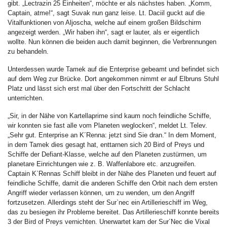
gibt. „Lectrazin 25 Einheiten“, möchte er als nächstes haben. „Komm,
Captain, atme!“, sagt Suvak nun ganz leise. Lt. Daciil guckt auf die
Vitalfunktionen von Aljoscha, welche auf einem großen Bildschirm
angezeigt werden. „Wir haben ihn“, sagt er lauter, als er eigentlich
wollte. Nun können die beiden auch damit beginnen, die Verbrennungen
zu behandeln.
Unterdessen wurde Tamek auf die Enterprise gebeamt und befindet sich
auf dem Weg zur Brücke. Dort angekommen nimmt er auf Elbruns Stuhl
Platz und lässt sich erst mal über den Fortschritt der Schlacht
unterrichten.
„Sir, in der Nähe von Kartellaprime sind kaum noch feindliche Schiffe,
wir konnten sie fast alle vom Planeten weglocken“, meldet Lt. Telev.
„Sehr gut. Enterprise an K´Renna: jetzt sind Sie dran.“ In dem Moment,
in dem Tamek dies gesagt hat, enttarnen sich 20 Bird of Preys und
Schiffe der Defiant-Klasse, welche auf den Planeten zustürmen, um
planetare Einrichtungen wie z. B. Waffenlabore etc. anzugreifen.
Captain K`Rennas Schiff bleibt in der Nähe des Planeten und feuert auf
feindliche Schiffe, damit die anderen Schiffe den Orbit nach dem ersten
Angriff wieder verlassen können, um zu wenden, um den Angriff
fortzusetzen. Allerdings steht der Sur`nec ein Artillerieschiff im Weg,
das zu besiegen ihr Probleme bereitet. Das Artillerieschiff konnte bereits
3 der Bird of Preys vernichten. Unerwartet kam der Sur´Nec die Vixal