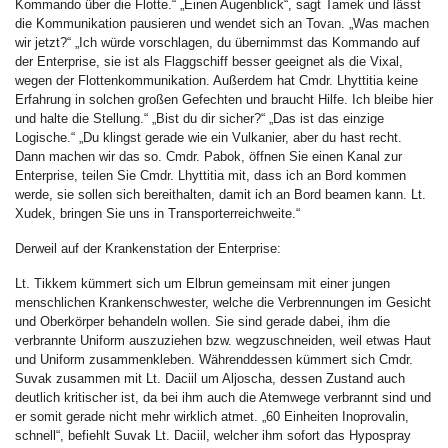
Kommando über die Flotte.“ „Einen Augenblick“, sagt Tamek und lässt
die Kommunikation pausieren und wendet sich an Tovan. „Was machen
wir jetzt?“ „Ich würde vorschlagen, du übernimmst das Kommando auf
der Enterprise, sie ist als Flaggschiff besser geeignet als die Vixal,
wegen der Flottenkommunikation. Außerdem hat Cmdr. Lhyttitia keine
Erfahrung in solchen großen Gefechten und braucht Hilfe. Ich bleibe hier
und halte die Stellung.“ „Bist du dir sicher?“ „Das ist das einzige
Logische.“ „Du klingst gerade wie ein Vulkanier, aber du hast recht.
Dann machen wir das so. Cmdr. Pabok, öffnen Sie einen Kanal zur
Enterprise, teilen Sie Cmdr. Lhyttitia mit, dass ich an Bord kommen
werde, sie sollen sich bereithalten, damit ich an Bord beamen kann. Lt.
Xudek, bringen Sie uns in Transporterreichweite.“
Derweil auf der Krankenstation der Enterprise:
Lt. Tikkem kümmert sich um Elbrun gemeinsam mit einer jungen
menschlichen Krankenschwester, welche die Verbrennungen im Gesicht
und Oberkörper behandeln wollen. Sie sind gerade dabei, ihm die
verbrannte Uniform auszuziehen bzw. wegzuschneiden, weil etwas Haut
und Uniform zusammenkleben. Währenddessen kümmert sich Cmdr.
Suvak zusammen mit Lt. Daciil um Aljoscha, dessen Zustand auch
deutlich kritischer ist, da bei ihm auch die Atemwege verbrannt sind und
er somit gerade nicht mehr wirklich atmet. „60 Einheiten Inoprovalin,
schnell“, befiehlt Suvak Lt. Daciil, welcher ihm sofort das Hypospray