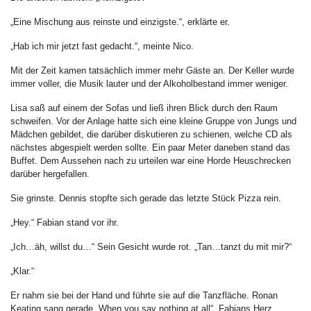
„Eine Mischung aus reinste und einzigste.“, erklärte er.
„Hab ich mir jetzt fast gedacht.“, meinte Nico.
Mit der Zeit kamen tatsächlich immer mehr Gäste an. Der Keller wurde
immer voller, die Musik lauter und der Alkoholbestand immer weniger.
Lisa saß auf einem der Sofas und ließ ihren Blick durch den Raum
schweifen. Vor der Anlage hatte sich eine kleine Gruppe von Jungs und
Mädchen gebildet, die darüber diskutieren zu schienen, welche CD als
nächstes abgespielt werden sollte. Ein paar Meter daneben stand das
Buffet. Dem Aussehen nach zu urteilen war eine Horde Heuschrecken
darüber hergefallen.
Sie grinste. Dennis stopfte sich gerade das letzte Stück Pizza rein.
„Hey.“ Fabian stand vor ihr.
„Ich…äh, willst du…“ Sein Gesicht wurde rot. „Tan…tanzt du mit mir?“
„Klar.“
Er nahm sie bei der Hand und führte sie auf die Tanzfläche. Ronan
Keating sang gerade „When you say nothing at all“. Fabians Herz