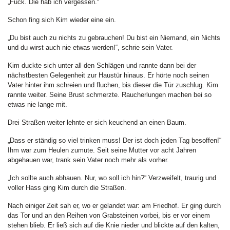
„Fuck. Die hab ich vergessen.“
Schon fing sich Kim wieder eine ein.
„Du bist auch zu nichts zu gebrauchen! Du bist ein Niemand, ein Nichts
und du wirst auch nie etwas werden!“, schrie sein Vater.
Kim duckte sich unter all den Schlägen und rannte dann bei der
nächstbesten Gelegenheit zur Haustür hinaus. Er hörte noch seinen
Vater hinter ihm schreien und fluchen, bis dieser die Tür zuschlug. Kim
rannte weiter. Seine Brust schmerzte. Raucherlungen machen bei so
etwas nie lange mit.
Drei Straßen weiter lehnte er sich keuchend an einen Baum.
„Dass er ständig so viel trinken muss! Der ist doch jeden Tag besoffen!“
Ihm war zum Heulen zumute. Seit seine Mutter vor acht Jahren
abgehauen war, trank sein Vater noch mehr als vorher.
„Ich sollte auch abhauen. Nur, wo soll ich hin?“ Verzweifelt, traurig und
voller Hass ging Kim durch die Straßen.
Nach einiger Zeit sah er, wo er gelandet war: am Friedhof. Er ging durch
das Tor und an den Reihen von Grabsteinen vorbei, bis er vor einem
stehen blieb. Er ließ sich auf die Knie nieder und blickte auf den kalten,