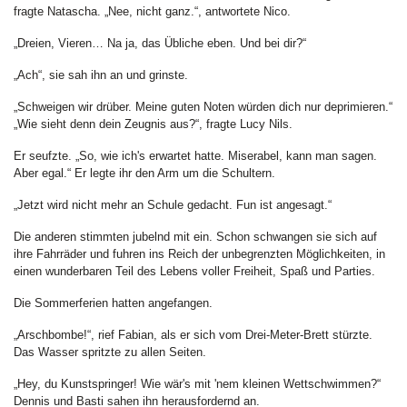
fragte Natascha. „Nee, nicht ganz.“, antwortete Nico.
„Dreien, Vieren… Na ja, das Übliche eben. Und bei dir?“
„Ach“, sie sah ihn an und grinste.
„Schweigen wir drüber. Meine guten Noten würden dich nur deprimieren.“
„Wie sieht denn dein Zeugnis aus?“, fragte Lucy Nils.
Er seufzte. „So, wie ich's erwartet hatte. Miserabel, kann man sagen.
Aber egal.“ Er legte ihr den Arm um die Schultern.
„Jetzt wird nicht mehr an Schule gedacht. Fun ist angesagt.“
Die anderen stimmten jubelnd mit ein. Schon schwangen sie sich auf
ihre Fahrräder und fuhren ins Reich der unbegrenzten Möglichkeiten, in
einen wunderbaren Teil des Lebens voller Freiheit, Spaß und Parties.
Die Sommerferien hatten angefangen.
„Arschbombe!“, rief Fabian, als er sich vom Drei-Meter-Brett stürzte.
Das Wasser spritzte zu allen Seiten.
„Hey, du Kunstspringer! Wie wär's mit 'nem kleinen Wettschwimmen?“
Dennis und Basti sahen ihn herausfordernd an.