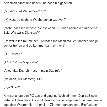
derselben Stadt und haben uns noch nie gesehen…“
„*strahl* Klar! Wann? Wo? *g*“
„ =) Hast du nächste Woche schon was vor?“
„Nicht, dass ich wüsste. Selbst wenn. Für dich nehme ich mir gerne
Zeit. Wie wär's Dienstag?“
„Da wollte ich mit meinen Freunden ins Mephisto. Wir können uns ja
vorher treffen und du kommst dann mit, ok?“
„Ok. Uhrzeit?“
„17:00? Vorm Mephisto?“
„Alles klar. Du, ich muss – mein Dad ruft.“
„Na dann, bis Dienstag. HDL“
„Bye *kiss*“
Kim schaltete den PC aus und ging ins Wohnzimmer. Dort saß sein
Vater auf dem Sofa, Gesicht dem Fernseher zugewandt, in dem gerade
irgendein Western lief. Überall im Zimmer standen leere Bierflaschen