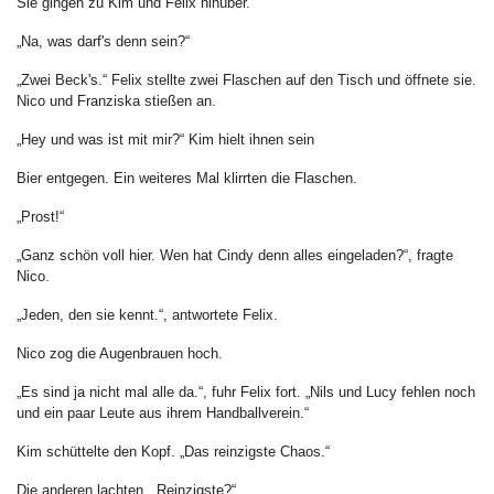
Sie gingen zu Kim und Felix hinüber.
„Na, was darf's denn sein?“
„Zwei Beck's.“ Felix stellte zwei Flaschen auf den Tisch und öffnete sie.
Nico und Franziska stießen an.
„Hey und was ist mit mir?“ Kim hielt ihnen sein
Bier entgegen. Ein weiteres Mal klirrten die Flaschen.
„Prost!“
„Ganz schön voll hier. Wen hat Cindy denn alles eingeladen?“, fragte
Nico.
„Jeden, den sie kennt.“, antwortete Felix.
Nico zog die Augenbrauen hoch.
„Es sind ja nicht mal alle da.“, fuhr Felix fort. „Nils und Lucy fehlen noch
und ein paar Leute aus ihrem Handballverein.“
Kim schüttelte den Kopf. „Das reinzigste Chaos.“
Die anderen lachten. „Reinzigste?“