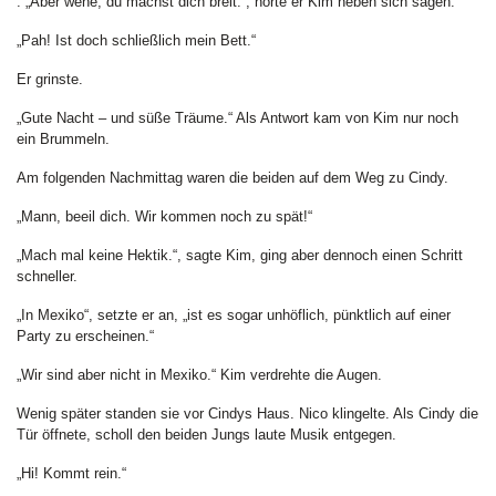
. „Aber wehe, du machst dich breit.“, hörte er Kim neben sich sagen.
„Pah! Ist doch schließlich mein Bett.“
Er grinste.
„Gute Nacht – und süße Träume.“ Als Antwort kam von Kim nur noch
ein Brummeln.
Am folgenden Nachmittag waren die beiden auf dem Weg zu Cindy.
„Mann, beeil dich. Wir kommen noch zu spät!“
„Mach mal keine Hektik.“, sagte Kim, ging aber dennoch einen Schritt
schneller.
„In Mexiko“, setzte er an, „ist es sogar unhöflich, pünktlich auf einer
Party zu erscheinen.“
„Wir sind aber nicht in Mexiko.“ Kim verdrehte die Augen.
Wenig später standen sie vor Cindys Haus. Nico klingelte. Als Cindy die
Tür öffnete, scholl den beiden Jungs laute Musik entgegen.
„Hi! Kommt rein.“