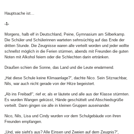
Hauptsache ist…
-1-
Morgens, halb elf in Deutschland, Peine, Gymnasium am Silberkamp.
Die Schüler und Schülerinnen warteten sehnsüchtig auf das Ende der
dritten Stunde. Die Zeugnisse waren alle verteilt worden und jeder wollte
schnellst möglich in die Ferien stürmen, abends mit Freunden die guten
Noten mit Alkohol feiern oder die Schlechten darin ertränken.
Draußen schien die Sonne, das Land und die Leute erwärmend.
„Hat diese Schule keine Klimaanlage?“, dachte Nico. Sein Sitznachbar,
Nils, war auch nicht gerade von der Hitze begeistert.
„Ab ins Freibad!“, rief er, als er läutete und alle aus der Klasse stürmten.
Es wurden Wangen geküsst, Hände geschüttelt und Abschiedsgrüße
verteilt. Dann gingen sie alle in kleinen Gruppen auseinander.
Nico, Nils, Lisa und Cindy wurden vor dem Schulgebäude von ihren
Freunden empfangen.
„Und, wie sieht's aus? Alle Einsen und Zweien auf dem Zeugnis?“,