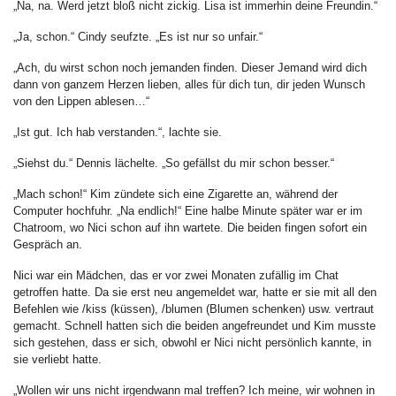
„Na, na. Werd jetzt bloß nicht zickig. Lisa ist immerhin deine Freundin.“
„Ja, schon.“ Cindy seufzte. „Es ist nur so unfair.“
„Ach, du wirst schon noch jemanden finden. Dieser Jemand wird dich
dann von ganzem Herzen lieben, alles für dich tun, dir jeden Wunsch
von den Lippen ablesen…“
„Ist gut. Ich hab verstanden.“, lachte sie.
„Siehst du.“ Dennis lächelte. „So gefällst du mir schon besser.“
„Mach schon!“ Kim zündete sich eine Zigarette an, während der
Computer hochfuhr. „Na endlich!“ Eine halbe Minute später war er im
Chatroom, wo Nici schon auf ihn wartete. Die beiden fingen sofort ein
Gespräch an.
Nici war ein Mädchen, das er vor zwei Monaten zufällig im Chat
getroffen hatte. Da sie erst neu angemeldet war, hatte er sie mit all den
Befehlen wie /kiss (küssen), /blumen (Blumen schenken) usw. vertraut
gemacht. Schnell hatten sich die beiden angefreundet und Kim musste
sich gestehen, dass er sich, obwohl er Nici nicht persönlich kannte, in
sie verliebt hatte.
„Wollen wir uns nicht irgendwann mal treffen? Ich meine, wir wohnen in