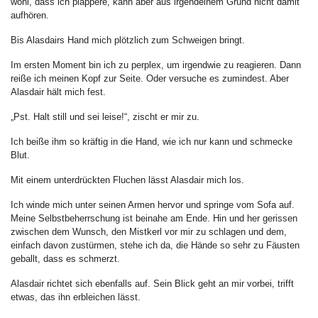
wohl, dass ich plappere, kann aber aus irgendeinem Grund nicht damit
aufhören.
Bis Alasdairs Hand mich plötzlich zum Schweigen bringt.
Im ersten Moment bin ich zu perplex, um irgendwie zu reagieren. Dann
reiße ich meinen Kopf zur Seite. Oder versuche es zumindest. Aber
Alasdair hält mich fest.
„Pst. Halt still und sei leise!“, zischt er mir zu.
Ich beiße ihm so kräftig in die Hand, wie ich nur kann und schmecke
Blut.
Mit einem unterdrückten Fluchen lässt Alasdair mich los.
Ich winde mich unter seinen Armen hervor und springe vom Sofa auf.
Meine Selbstbeherrschung ist beinahe am Ende. Hin und her gerissen
zwischen dem Wunsch, den Mistkerl vor mir zu schlagen und dem,
einfach davon zustürmen, stehe ich da, die Hände so sehr zu Fäusten
geballt, dass es schmerzt.
Alasdair richtet sich ebenfalls auf. Sein Blick geht an mir vorbei, trifft
etwas, das ihn erbleichen lässt.