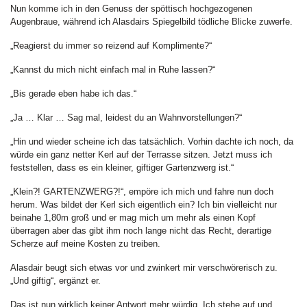
Nun komme ich in den Genuss der spöttisch hochgezogenen
Augenbraue, während ich Alasdairs Spiegelbild tödliche Blicke zuwerfe.
„Reagierst du immer so reizend auf Komplimente?“
„Kannst du mich nicht einfach mal in Ruhe lassen?“
„Bis gerade eben habe ich das.“
„Ja … Klar … Sag mal, leidest du an Wahnvorstellungen?“
„Hin und wieder scheine ich das tatsächlich. Vorhin dachte ich noch, da
würde ein ganz netter Kerl auf der Terrasse sitzen. Jetzt muss ich
feststellen, dass es ein kleiner, giftiger Gartenzwerg ist.“
„Klein?! GARTENZWERG?!“, empöre ich mich und fahre nun doch
herum. Was bildet der Kerl sich eigentlich ein? Ich bin vielleicht nur
beinahe 1,80m groß und er mag mich um mehr als einen Kopf
überragen aber das gibt ihm noch lange nicht das Recht, derartige
Scherze auf meine Kosten zu treiben.
Alasdair beugt sich etwas vor und zwinkert mir verschwörerisch zu.
„Und giftig“, ergänzt er.
Das ist nun wirklich keiner Antwort mehr würdig. Ich stehe auf und