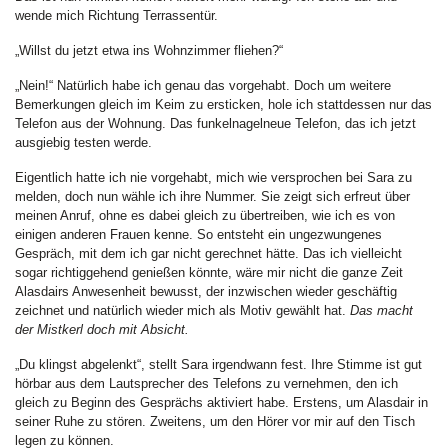
wende mich Richtung Terrassentür.
„Willst du jetzt etwa ins Wohnzimmer fliehen?“
„Nein!“ Natürlich habe ich genau das vorgehabt. Doch um weitere
Bemerkungen gleich im Keim zu ersticken, hole ich stattdessen nur das
Telefon aus der Wohnung. Das funkelnagelneue Telefon, das ich jetzt
ausgiebig testen werde.
Eigentlich hatte ich nie vorgehabt, mich wie versprochen bei Sara zu
melden, doch nun wähle ich ihre Nummer. Sie zeigt sich erfreut über
meinen Anruf, ohne es dabei gleich zu übertreiben, wie ich es von
einigen anderen Frauen kenne. So entsteht ein ungezwungenes
Gespräch, mit dem ich gar nicht gerechnet hätte. Das ich vielleicht
sogar richtiggehend genießen könnte, wäre mir nicht die ganze Zeit
Alasdairs Anwesenheit bewusst, der inzwischen wieder geschäftig
zeichnet und natürlich wieder mich als Motiv gewählt hat.
Das macht
der Mistkerl doch mit Absicht.
„Du klingst abgelenkt“, stellt Sara irgendwann fest. Ihre Stimme ist gut
hörbar aus dem Lautsprecher des Telefons zu vernehmen, den ich
gleich zu Beginn des Gesprächs aktiviert habe. Erstens, um Alasdair in
seiner Ruhe zu stören. Zweitens, um den Hörer vor mir auf den Tisch
legen zu können.