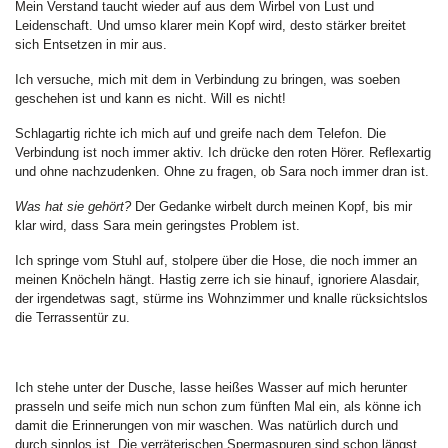
Mein Verstand taucht wieder auf aus dem Wirbel von Lust und
Leidenschaft. Und umso klarer mein Kopf wird, desto stärker breitet
sich Entsetzen in mir aus.
Ich versuche, mich mit dem in Verbindung zu bringen, was soeben
geschehen ist und kann es nicht. Will es nicht!
Schlagartig richte ich mich auf und greife nach dem Telefon. Die
Verbindung ist noch immer aktiv. Ich drücke den roten Hörer. Reflexartig
und ohne nachzudenken. Ohne zu fragen, ob Sara noch immer dran ist.
Was hat sie gehört?
Der Gedanke wirbelt durch meinen Kopf, bis mir
klar wird, dass Sara mein geringstes Problem ist.
Ich springe vom Stuhl auf, stolpere über die Hose, die noch immer an
meinen Knöcheln hängt. Hastig zerre ich sie hinauf, ignoriere Alasdair,
der irgendetwas sagt, stürme ins Wohnzimmer und knalle rücksichtslos
die Terrassentür zu.
Ich stehe unter der Dusche, lasse heißes Wasser auf mich herunter
prasseln und seife mich nun schon zum fünften Mal ein, als könne ich
damit die Erinnerungen von mir waschen. Was natürlich durch und
durch sinnlos ist. Die verräterischen Spermaspuren sind schon längst