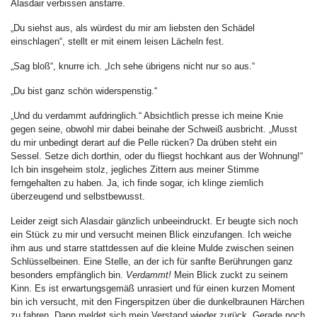
Alasdair verbissen anstarre.
„Du siehst aus, als würdest du mir am liebsten den Schädel
einschlagen“, stellt er mit einem leisen Lächeln fest.
„Sag bloß“, knurre ich. „Ich sehe übrigens nicht nur so aus.“
„Du bist ganz schön widerspenstig.“
„Und du verdammt aufdringlich.“ Absichtlich presse ich meine Knie
gegen seine, obwohl mir dabei beinahe der Schweiß ausbricht. „Musst
du mir unbedingt derart auf die Pelle rücken? Da drüben steht ein
Sessel. Setze dich dorthin, oder du fliegst hochkant aus der Wohnung!“
Ich bin insgeheim stolz, jegliches Zittern aus meiner Stimme
ferngehalten zu haben. Ja, ich finde sogar, ich klinge ziemlich
überzeugend und selbstbewusst.
Leider zeigt sich Alasdair gänzlich unbeeindruckt. Er beugte sich noch
ein Stück zu mir und versucht meinen Blick einzufangen. Ich weiche
ihm aus und starre stattdessen auf die kleine Mulde zwischen seinen
Schlüsselbeinen. Eine Stelle, an der ich für sanfte Berührungen ganz
besonders empfänglich bin.
Verdammt!
Mein Blick zuckt zu seinem
Kinn. Es ist erwartungsgemäß unrasiert und für einen kurzen Moment
bin ich versucht, mit den Fingerspitzen über die dunkelbraunen Härchen
zu fahren. Dann meldet sich mein Verstand wieder zurück. Gerade noch