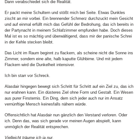
Dann verabschiedet sich die Realität.
Er packt meine Schultern und stößt mich bei Seite. Etwas Dunkles
zischt an mir vorbei. Ein brennender Schmerz durchzuckt mein Gesicht
und auf einmal erfüllt mich das Gefühl der Bedrohung, das ich bereits in
der Partynacht in meinem Schlafzimmer empfunden habe. Doch dieses
Mal ist es so mächtig und überwältigend, dass mir der panische Schrei
in der Kehle stecken bleibt.
Das Licht im Raum beginnt zu flackern, als scheine nicht die Sonne ins
Zimmer, sondern eine alte, halb kaputte Glühbirne. Und mit jedem
Flackern wird die Dunkelheit intensiver.
Ich bin starr vor Schreck.
Alasdair hingegen bewegt sich Schritt für Schritt auf ein Ziel zu, das ich
nur erahnen kann. Ein düsteres Ziel ohne Form und Gestalt. Ein Wesen
aus purer Finsternis. Ein Ding, dem sich jeder auch nur im Ansatz
vernünftige Mensch keinesfalls nähern würde.
Offensichtlich hat Alasdair nun gänzlich den Verstand verloren. Oder
ich. Denn das, was sich gerade vor meinen Augen abspielt, kann
unmöglich der Realität entsprechen.
Vielleicht träume ich ja nur.