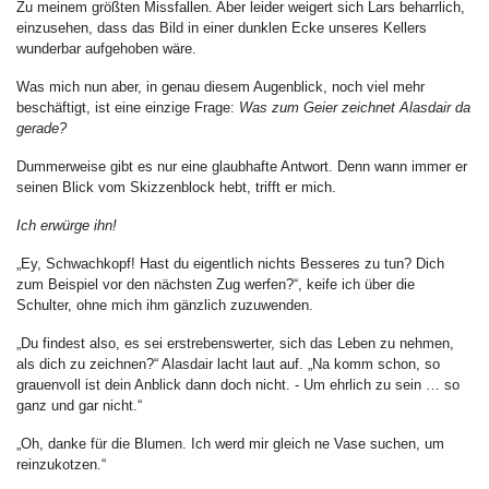
Zu meinem größten Missfallen. Aber leider weigert sich Lars beharrlich,
einzusehen, dass das Bild in einer dunklen Ecke unseres Kellers
wunderbar aufgehoben wäre.
Was mich nun aber, in genau diesem Augenblick, noch viel mehr
beschäftigt, ist eine einzige Frage:
Was zum Geier zeichnet Alasdair da
gerade?
Dummerweise gibt es nur eine glaubhafte Antwort. Denn wann immer er
seinen Blick vom Skizzenblock hebt, trifft er mich.
Ich erwürge ihn!
„Ey, Schwachkopf! Hast du eigentlich nichts Besseres zu tun? Dich
zum Beispiel vor den nächsten Zug werfen?“, keife ich über die
Schulter, ohne mich ihm gänzlich zuzuwenden.
„Du findest also, es sei erstrebenswerter, sich das Leben zu nehmen,
als dich zu zeichnen?“ Alasdair lacht laut auf. „Na komm schon, so
grauenvoll ist dein Anblick dann doch nicht. - Um ehrlich zu sein … so
ganz und gar nicht.“
„Oh, danke für die Blumen. Ich werd mir gleich ne Vase suchen, um
reinzukotzen.“