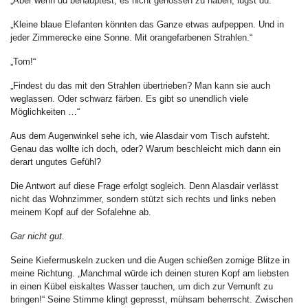
„Aber wenn du behauptest, es nicht genossen zu haben, lügst du.“
„Kleine blaue Elefanten könnten das Ganze etwas aufpeppen. Und in
jeder Zimmerecke eine Sonne. Mit orangefarbenen Strahlen.“
„Tom!“
„Findest du das mit den Strahlen übertrieben? Man kann sie auch
weglassen. Oder schwarz färben. Es gibt so unendlich viele
Möglichkeiten …“
Aus dem Augenwinkel sehe ich, wie Alasdair vom Tisch aufsteht.
Genau das wollte ich doch, oder? Warum beschleicht mich dann ein
derart ungutes Gefühl?
Die Antwort auf diese Frage erfolgt sogleich. Denn Alasdair verlässt
nicht das Wohnzimmer, sondern stützt sich rechts und links neben
meinem Kopf auf der Sofalehne ab.
Gar nicht gut.
Seine Kiefermuskeln zucken und die Augen schießen zornige Blitze in
meine Richtung. „Manchmal würde ich deinen sturen Kopf am liebsten
in einen Kübel eiskaltes Wasser tauchen, um dich zur Vernunft zu
bringen!“ Seine Stimme klingt gepresst, mühsam beherrscht. Zwischen