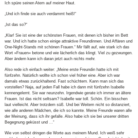
Ich spüre seinen Atem auf meiner Haut.
„Und ich finde sie auch verdammt heiß!“
„Ist das so?“
„Klar! Sie ist eine der schönsten Frauen, mit denen ich bisher im Bett
war. Und ich hatte schon einige attraktive Freundinnen. Und Affären und
One-Night-Stands mit schönen Frauen.“ Mir fällt auf, wie stark ich das
Wort »Frauen« betone und wie lächerlich das klingt. Viel zu gezwungen.
Aber ändern kann ich daran jetzt auch nichts mehr.
Also rede ich einfach weiter: „Meine erste Freundin hatte ich mit
fünfzehn. Natürlich wollte ich schon viel früher eine. Aber ich war
damals etwas zurückhaltend. Fast schüchtern. Kann man sich das
vorstellen? Naja, auf jeden Fall habe ich dann mit fünfzehn Isabelle
kennengelernt. Sie war neunzehn. Irgendwie gerate ich immer an ältere
Frauen. Ist das nicht seltsam? Isabelle war toll. Schön. Ein bisschen
laut vielleicht. Aber trotzdem süß. Und bei Weitem nicht so distanziert,
wie alle anderen Mädchen, die ich so kannte. Meine Freunde waren alle
der Meinung, dass ich ihr gefalle. Also habe ich sie bei unserer dritten
Begegnung geküsst und …“
Wie von selbst dringen die Worte aus meinem Mund. Ich weiß sehr