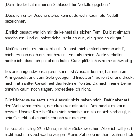
„Dein Bruder hat mir einen Schlüssel für Notfälle gegeben.“
„Dass ich unter Dusche stehe, kannst du wohl kaum als Notfall
bezeichnen.“
„Ehrlich gesagt war ich mir da keinesfalls sicher, Tom. Du bist einfach
abgehauen. Und du sahst dabei nicht so aus, als ginge es dir gut.“
„Natürlich geht es mir nicht gut. Du hast mich einfach begrabscht!“,
bricht es nun doch aus mir heraus. Erst als meine Worte verhallen,
merke ich, dass ich geschrien habe. Ganz plötzlich wird mir schwindlig.
Bevor ich irgendwie reagieren kann, ist Alasdair bei mir, hat mich am
Arm gepackt und zum Sofa gezogen. „Hinsetzen“, befiehlt er und drückt
mich mit sanfter Gewalt auf das lederne Polster. Da mich meine Beine
ohnehin kaum noch tragen, protestiere ich nicht.
Glücklicherweise setzt sich Alasdair nicht neben mich. Dafür aber auf
den Wohnzimmertisch, der direkt vor mir steht. Das macht es kaum
besser. Unsere Knie berühren sich beinahe und als er sich vorbeugt, ist
sein Gesicht auf einmal sehr nah vor meinem.
Es kostet mich größte Mühe, nicht zurückzuweichen. Aber ich will jetzt
nicht nochmals Schwäche zeigen. Meine Zähne knirschen, während ich