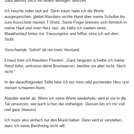
Sara belohnt mich mit einem wohligen Seufzen.
Ich keuche indes laut auf. Denn kaum habe ich die Worte
ausgesprochen, gleitet Alasdairs rechte Hand über meine Schulter bis
zum Ausschnitt meines T-Shirts. Seine Finger brennen sich förmlich in
meine Haut und mein Herz rast, als hätte ich soeben einen
Marathonlauf hinter mir. Fassungslos und hilflos sitze ich auf dem
Stuhl.
Verschwinde. Sofort!
rät mir mein Verstand.
Erneut höre ich Alasdairs Flüstern: „Ganz langsam schiebe ich meine
Hand tiefer, umkreise deine Brustwarzen, berühre sie aber nicht. Noch
nicht.“
In der darauffolgenden Stille höre ich nur mein wild pochendes Herz und
meinen schweren Atem.
Alasdair wartet ab. Wenn ich seine Worte wiederhole, wird er sie in die
Tat umsetzen, wie auch schon die vorherigen. Dessen bin ich mir voll
und ganz bewusst.
Ich muss also einfach nur den Mund halten. Dann wird er verstehen,
dass ich seine Berührung nicht will.