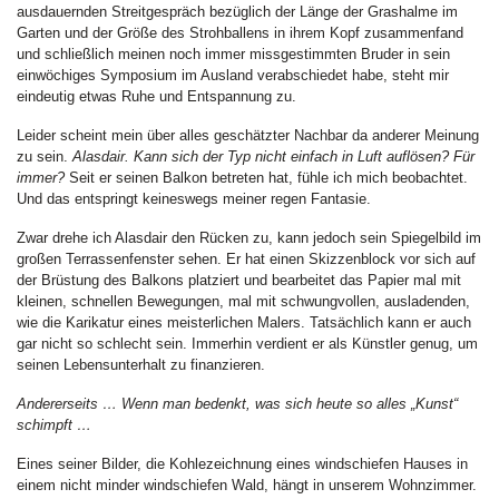
ausdauernden Streitgespräch bezüglich der Länge der Grashalme im
Garten und der Größe des Strohballens in ihrem Kopf zusammenfand
und schließlich meinen noch immer missgestimmten Bruder in sein
einwöchiges Symposium im Ausland verabschiedet habe, steht mir
eindeutig etwas Ruhe und Entspannung zu.
Leider scheint mein über alles geschätzter Nachbar da anderer Meinung
zu sein.
Alasdair. Kann sich der Typ nicht einfach in Luft auflösen? Für
immer?
Seit er seinen Balkon betreten hat, fühle ich mich beobachtet.
Und das entspringt keineswegs meiner regen Fantasie.
Zwar drehe ich Alasdair den Rücken zu, kann jedoch sein Spiegelbild im
großen Terrassenfenster sehen. Er hat einen Skizzenblock vor sich auf
der Brüstung des Balkons platziert und bearbeitet das Papier mal mit
kleinen, schnellen Bewegungen, mal mit schwungvollen, ausladenden,
wie die Karikatur eines meisterlichen Malers. Tatsächlich kann er auch
gar nicht so schlecht sein. Immerhin verdient er als Künstler genug, um
seinen Lebensunterhalt zu finanzieren.
Andererseits … Wenn man bedenkt, was sich heute so alles „Kunst“
schimpft …
Eines seiner Bilder, die Kohlezeichnung eines windschiefen Hauses in
einem nicht minder windschiefen Wald, hängt in unserem Wohnzimmer.