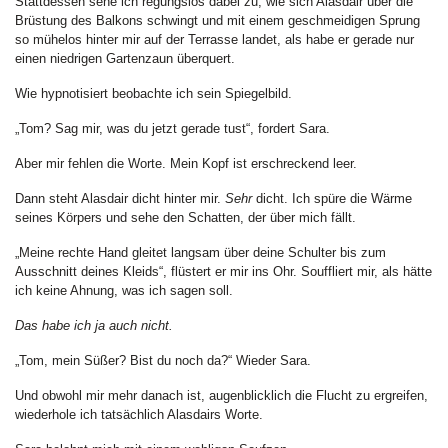
Stattdessen sehe ich regungslos dabei zu, wie sich Alasdair über die
Brüstung des Balkons schwingt und mit einem geschmeidigen Sprung
so mühelos hinter mir auf der Terrasse landet, als habe er gerade nur
einen niedrigen Gartenzaun überquert.
Wie hypnotisiert beobachte ich sein Spiegelbild.
„Tom? Sag mir, was du jetzt gerade tust“, fordert Sara.
Aber mir fehlen die Worte. Mein Kopf ist erschreckend leer.
Dann steht Alasdair dicht hinter mir.
Sehr
dicht. Ich spüre die Wärme
seines Körpers und sehe den Schatten, der über mich fällt.
„Meine rechte Hand gleitet langsam über deine Schulter bis zum
Ausschnitt deines Kleids“, flüstert er mir ins Ohr. Souffliert mir, als hätte
ich keine Ahnung, was ich sagen soll.
Das habe ich ja auch nicht.
„Tom, mein Süßer? Bist du noch da?“ Wieder Sara.
Und obwohl mir mehr danach ist, augenblicklich die Flucht zu ergreifen,
wiederhole ich tatsächlich Alasdairs Worte.