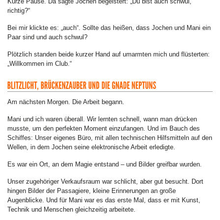
Kurze Pause. Da sagte Jochen begeistert: „Du bist auch schwul,
richtig?“
Bei mir klickte es: „auch“. Sollte das heißen, dass Jochen und Mani ein
Paar sind und auch schwul?
Plötzlich standen beide kurzer Hand auf umarmten mich und flüsterten:
„Willkommen im Club.“
Am nächsten Morgen. Die Arbeit begann.
Mani und ich waren überall. Wir lernten schnell, wann man drücken
musste, um den perfekten Moment einzufangen. Und im Bauch des
Schiffes: Unser eigenes Büro, mit allen technischen Hilfsmitteln auf den
Wellen, in dem Jochen seine elektronische Arbeit erledigte.
Es war ein Ort, an dem Magie entstand – und Bilder greifbar wurden.
Unser zugehöriger Verkaufsraum war schlicht, aber gut besucht. Dort
hingen Bilder der Passagiere, kleine Erinnerungen an große
Augenblicke. Und für Mani war es das erste Mal, dass er mit Kunst,
Technik und Menschen gleichzeitig arbeitete.