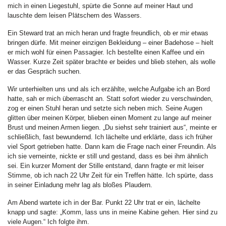
mich in einen Liegestuhl, spürte die Sonne auf meiner Haut und
lauschte dem leisen Plätschern des Wassers.
Ein Steward trat an mich heran und fragte freundlich, ob er mir etwas
bringen dürfe. Mit meiner einzigen Bekleidung – einer Badehose – hielt
er mich wohl für einen Passagier. Ich bestellte einen Kaffee und ein
Wasser. Kurze Zeit später brachte er beides und blieb stehen, als wolle
er das Gespräch suchen.
Wir unterhielten uns und als ich erzählte, welche Aufgabe ich an Bord
hatte, sah er mich überrascht an. Statt sofort wieder zu verschwinden,
zog er einen Stuhl heran und setzte sich neben mich. Seine Augen
glitten über meinen Körper, blieben einen Moment zu lange auf meiner
Brust und meinen Armen liegen. „Du siehst sehr trainiert aus“, meinte er
schließlich, fast bewundernd. Ich lächelte und erklärte, dass ich früher
viel Sport getrieben hatte. Dann kam die Frage nach einer Freundin. Als
ich sie verneinte, nickte er still und gestand, dass es bei ihm ähnlich
sei. Ein kurzer Moment der Stille entstand, dann fragte er mit leiser
Stimme, ob ich nach 22 Uhr Zeit für ein Treffen hätte. Ich spürte, dass
in seiner Einladung mehr lag als bloßes Plaudern.
Am Abend wartete ich in der Bar. Punkt 22 Uhr trat er ein, lächelte
knapp und sagte: „Komm, lass uns in meine Kabine gehen. Hier sind zu
viele Augen.“ Ich folgte ihm.