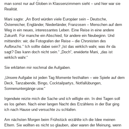
man sonst nur auf Globen in Klassenzimmern sieht – und hier war sie
Realität.
Mani sagte: „An Bord würden viele Europäer sein – Deutsche,
Österreicher, Engländer, Niederländer, Franzosen – Menschen auf dem
Weg in ein neues, interessantes Leben. Eine Reise in eine andere
Zukunft. Für manche ein Abschied, für andere ein Neubeginn. Und
mittendrin: wir, die Fotografen der Reise – die Chronisten des
Aufbruchs.“ Ich sollte dabei sein? „Ist das wirklich wahr, was ihr da
sagt? Das kann doch nicht sein.“ „Doch“, erwiderte Mani, „das ist
wirklich wahr.“
Sie erklärten mir nochmal die Aufgaben.
„Unsere Aufgabe ist jeden Tag Momente festhalten – wie Spiele auf dem
Deck, Tanzabende, Bingo, Cocktailpartys, Notfallübungen,
Sonnenuntergänge usw.“
Irgendwie reizte mich die Sache und ich willigte ein. In drei Tagen soll
es los gehen. Nach einer langen Nacht des Erzählens in der Bar ging
ich nach Hause und versuchte zu schlafen.
Am nächsten Morgen beim Frühstück erzählte ich die Idee meinen
Eltern. Sie wollten es nicht so glauben, aber waren der Meinung, wenn