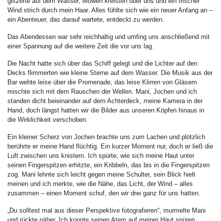
glitzerte auf dem Wasser, Möwen kreisten über uns und ein frischer
Wind strich durch mein Haar. Alles fühlte sich wie ein neuer Anfang an –
ein Abenteuer, das darauf wartete, entdeckt zu werden.
Das Abendessen war sehr reichhaltig und umfing uns anschließend mit
einer Spannung auf die weitere Zeit die vor uns lag.
Die Nacht hatte sich über das Schiff gelegt und die Lichter auf den
Decks flimmerten wie kleine Sterne auf dem Wasser. Die Musik aus der
Bar wehte leise über die Promenade, das leise Klirren von Gläsern
mischte sich mit dem Rauschen der Wellen. Mani, Jochen und ich
standen dicht beieinander auf dem Achterdeck, meine Kamera in der
Hand, doch längst hatten wir die Bilder aus unseren Köpfen hinaus in
die Wirklichkeit verschoben.
Ein kleiner Scherz von Jochen brachte uns zum Lachen und plötzlich
berührte er meine Hand flüchtig. Ein kurzer Moment nur, doch er ließ die
Luft zwischen uns knistern. Ich spürte, wie sich meine Haut unter
seinen Fingerspitzen erhitzte, ein Kribbeln, das bis in die Fingerspitzen
zog. Mani lehnte sich leicht gegen meine Schulter, sein Blick hielt
meinen und ich merkte, wie die Nähe, das Licht, der Wind – alles
zusammen – einen Moment schuf, den wir drei ganz für uns hatten.
„Du solltest mal aus dieser Perspektive fotografieren“, murmelte Mani
und rückte näher. Ich konnte seinen Atem auf meiner Haut spüren.