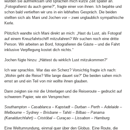
wurden sie aufmerksam und sprachen mich kurze Zeit später an.
„Fotografierst du auch gerne?“, fragte einer von ihnen. Ich bejahte und
schon bald vertieften wir uns in ein lebhaftes Gespräch. Die beiden
stellten sich als Mani und Jochen vor – zwei unglaublich sympathische
Kerle.
Plötzlich wandte sich Mani direkt an mich: „Hast du Lust, als Fotograf
auf einem Kreuzfahrtschiff mitzufahren? Wir suchen noch eine dritte
Person. Wir arbeiten an Bord, fotografieren die Gäste – und die Fahrt
inklusive Verpflegung kostet dich nichts.“
Jochen fügte hinzu: „Hättest du wirklich Lust mitzukommen?“
Ich war sprachlos. War das ein Scherz? Vorsichtig fragte ich nach:
„Wohin geht die Reise? Wie lange dauert sie?“ Die beiden sahen mich
ernst an und ein Teil von mir wollte ihnen glauben.
Dann zeigten sie mir die Unterlagen und die Reiseroute – gedruckt auf
schwerem Papier, wie ein Versprechen:
Southampton – Casablanca – Kapstadt – Durban – Perth – Adelaide –
Melbourne – Sydney – Brisbane – Tahiti – Bilbao – Panama
(Kanaldurchfahrt) – Cristóbal – Curaçao – Lissabon – Hamburg.
Eine Weltumrundung, einmal quer über den Globus. Eine Route, die