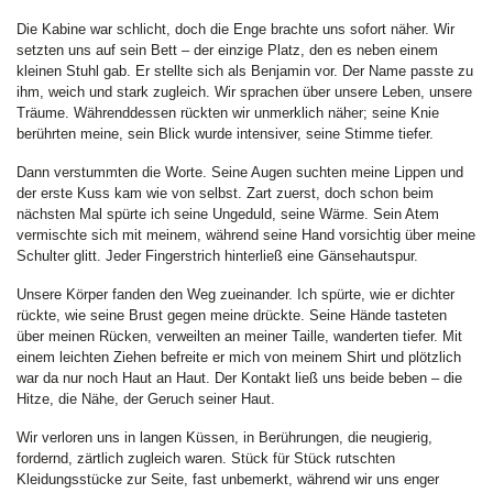
Die Kabine war schlicht, doch die Enge brachte uns sofort näher. Wir
setzten uns auf sein Bett – der einzige Platz, den es neben einem
kleinen Stuhl gab. Er stellte sich als Benjamin vor. Der Name passte zu
ihm, weich und stark zugleich. Wir sprachen über unsere Leben, unsere
Träume. Währenddessen rückten wir unmerklich näher; seine Knie
berührten meine, sein Blick wurde intensiver, seine Stimme tiefer.
Dann verstummten die Worte. Seine Augen suchten meine Lippen und
der erste Kuss kam wie von selbst. Zart zuerst, doch schon beim
nächsten Mal spürte ich seine Ungeduld, seine Wärme. Sein Atem
vermischte sich mit meinem, während seine Hand vorsichtig über meine
Schulter glitt. Jeder Fingerstrich hinterließ eine Gänsehautspur.
Unsere Körper fanden den Weg zueinander. Ich spürte, wie er dichter
rückte, wie seine Brust gegen meine drückte. Seine Hände tasteten
über meinen Rücken, verweilten an meiner Taille, wanderten tiefer. Mit
einem leichten Ziehen befreite er mich von meinem Shirt und plötzlich
war da nur noch Haut an Haut. Der Kontakt ließ uns beide beben – die
Hitze, die Nähe, der Geruch seiner Haut.
Wir verloren uns in langen Küssen, in Berührungen, die neugierig,
fordernd, zärtlich zugleich waren. Stück für Stück rutschten
Kleidungsstücke zur Seite, fast unbemerkt, während wir uns enger