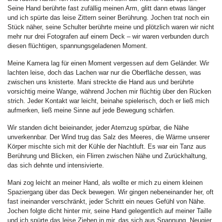
Seine Hand berührte fast zufällig meinen Arm, glitt dann etwas länger
und ich spürte das leise Zittern seiner Berührung. Jochen trat noch ein
Stück näher, seine Schulter berührte meine und plötzlich waren wir nicht
mehr nur drei Fotografen auf einem Deck – wir waren verbunden durch
diesen flüchtigen, spannungsgeladenen Moment.
Meine Kamera lag für einen Moment vergessen auf dem Geländer. Wir
lachten leise, doch das Lachen war nur die Oberfläche dessen, was
zwischen uns knisterte. Mani streckte die Hand aus und berührte
vorsichtig meine Wange, während Jochen mir flüchtig über den Rücken
strich. Jeder Kontakt war leicht, beinahe spielerisch, doch er ließ mich
aufmerken, ließ meine Sinne auf jede Bewegung schärfen.
Wir standen dicht beieinander, jeder Atemzug spürbar, die Nähe
unverkennbar. Der Wind trug das Salz des Meeres, die Wärme unserer
Körper mischte sich mit der Kühle der Nachtluft. Es war ein Tanz aus
Berührung und Blicken, ein Flirren zwischen Nähe und Zurückhaltung,
das sich dehnte und intensivierte.
Mani zog leicht an meiner Hand, als wollte er mich zu einem kleinen
Spaziergang über das Deck bewegen. Wir gingen nebeneinander her, oft
fast ineinander verschränkt, jeder Schritt ein neues Gefühl von Nähe.
Jochen folgte dicht hinter mir, seine Hand gelegentlich auf meiner Taille
und ich spürte das leise Ziehen in mir, das sich aus Spannung, Neugier