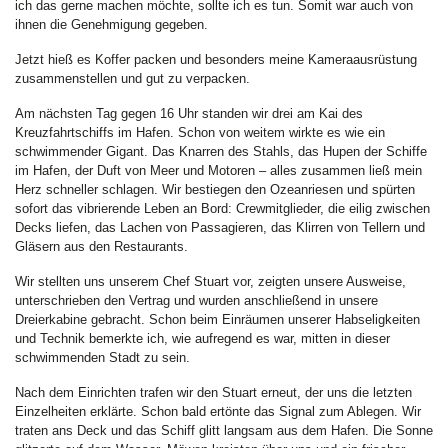
ich das gerne machen möchte, sollte ich es tun. Somit war auch von
ihnen die Genehmigung gegeben.
Jetzt hieß es Koffer packen und besonders meine Kameraausrüstung
zusammenstellen und gut zu verpacken.
Am nächsten Tag gegen 16 Uhr standen wir drei am Kai des
Kreuzfahrtschiffs im Hafen. Schon von weitem wirkte es wie ein
schwimmender Gigant. Das Knarren des Stahls, das Hupen der Schiffe
im Hafen, der Duft von Meer und Motoren – alles zusammen ließ mein
Herz schneller schlagen. Wir bestiegen den Ozeanriesen und spürten
sofort das vibrierende Leben an Bord: Crewmitglieder, die eilig zwischen
Decks liefen, das Lachen von Passagieren, das Klirren von Tellern und
Gläsern aus den Restaurants.
Wir stellten uns unserem Chef Stuart vor, zeigten unsere Ausweise,
unterschrieben den Vertrag und wurden anschließend in unsere
Dreierkabine gebracht. Schon beim Einräumen unserer Habseligkeiten
und Technik bemerkte ich, wie aufregend es war, mitten in dieser
schwimmenden Stadt zu sein.
Nach dem Einrichten trafen wir den Stuart erneut, der uns die letzten
Einzelheiten erklärte. Schon bald ertönte das Signal zum Ablegen. Wir
traten ans Deck und das Schiff glitt langsam aus dem Hafen. Die Sonne