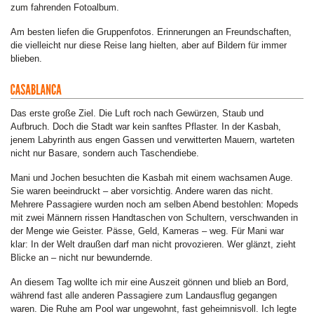
zum fahrenden Fotoalbum.
Am besten liefen die Gruppenfotos. Erinnerungen an Freundschaften,
die vielleicht nur diese Reise lang hielten, aber auf Bildern für immer
blieben.
Das erste große Ziel. Die Luft roch nach Gewürzen, Staub und
Aufbruch. Doch die Stadt war kein sanftes Pflaster. In der Kasbah,
jenem Labyrinth aus engen Gassen und verwitterten Mauern, warteten
nicht nur Basare, sondern auch Taschendiebe.
Mani und Jochen besuchten die Kasbah mit einem wachsamen Auge.
Sie waren beeindruckt – aber vorsichtig. Andere waren das nicht.
Mehrere Passagiere wurden noch am selben Abend bestohlen: Mopeds
mit zwei Männern rissen Handtaschen von Schultern, verschwanden in
der Menge wie Geister. Pässe, Geld, Kameras – weg. Für Mani war
klar: In der Welt draußen darf man nicht provozieren. Wer glänzt, zieht
Blicke an – nicht nur bewundernde.
An diesem Tag wollte ich mir eine Auszeit gönnen und blieb an Bord,
während fast alle anderen Passagiere zum Landausflug gegangen
waren. Die Ruhe am Pool war ungewohnt, fast geheimnisvoll. Ich legte