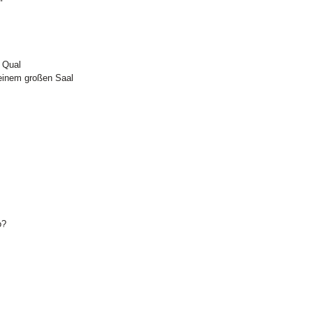
d Qual
 einem großen Saal
o?